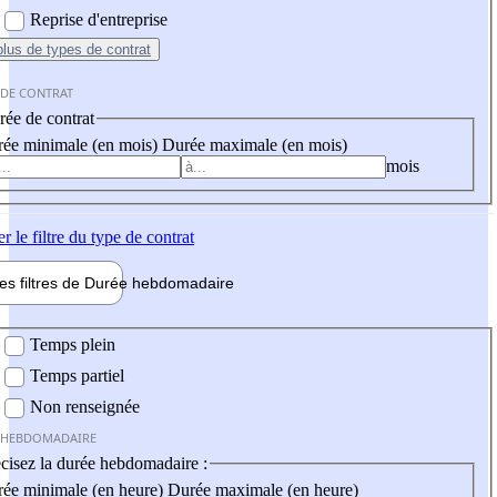
Reprise d'entreprise
plus
de types de contrat
 DE CONTRAT
ée de contrat
ée minimale (en mois)
Durée maximale (en mois)
mois
er
le filtre du type de contrat
les filtres de
Durée hebdo
madaire
 hebdomadaire
Temps plein
Temps partiel
Non renseignée
 HEBDOMADAIRE
cisez la durée hebdomadaire :
ée minimale (en heure)
Durée maximale (en heure)