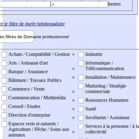
heures
er
le filtre de durée hebdomadaire
les filtres de
Domaine pro
fessionnel
ne professionel
Achats / Comptabilité / Gestion
Industrie
Arts / Artisanat d'art
Informatique /
Télécommunication
Banque / Assurance
Installation / Maintenance
Bâtiment / Travaux Publics
Marketing / Stratégie
Commerce / Vente
commerciale
Communication / Multimédia
Ressources Humaines
Conseil / Etudes
Santé
Direction d'entreprise
Secrétariat / Assistanat
Espaces verts et naturels /
Services à la personne / à l
Agriculture / Pêche / Soins aux
collectivité
animaux