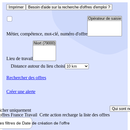
Imprimer
Besoin d'aide sur la recherche d'offres d'emploi ?
Métier, compétence, mot-clé, numéro d'offre
Lieu de travail
Distance autour du lieu choisi
Rechercher
des offres
Créer une alerte
Qui sont n
icher uniquement
 offres France Travail
Cette action recharge la liste des offres
les filtres de
Date de création
de l'offre