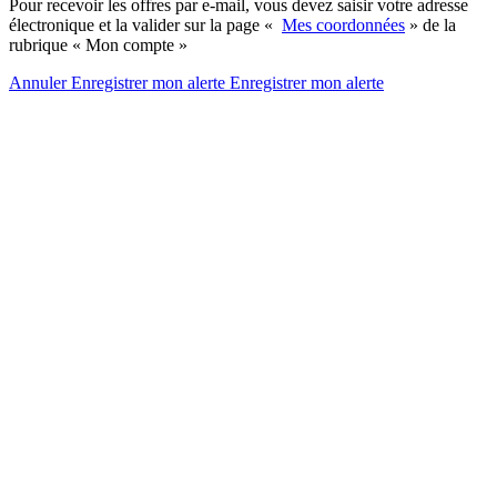
Pour recevoir les offres par e-mail, vous devez saisir votre adresse
électronique et la valider sur la page «
Mes coordonnées
» de la
rubrique « Mon compte »
Annuler
Enregistrer mon alerte
Enregistrer
mon alerte