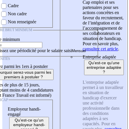
Cap emploi et ses
Cadre
partenaires pour ses
actions concrètes en
Non cadre
faveur du recrutement,
Non renseignée
de l’intégration et de
l’accompagnement de
IRE BRUT MINIMUM
ses collaborateurs en
situation de handicap.
re minimum
Pour en savoir plus,
consultez cet article
.
ssez une périodicité pour le salaire saisi
Entreprise adaptée
NITÉS
Qu'est-ce qu'une
z parmi les 1ers à postuler
entreprise adaptée
?
urquoi serez-vous parmi les
premiers à postuler ?
L'entreprise adaptée
es de plus de 15 jours,
permet à un travailleur
tant moins de 4 candidatures
en situation de
t France Travail est informé)
handicap d'exercer
ICAP
une activité
professionnelle dans
Employeur handi-
des conditions
engagé
adaptées à ses
Qu'est-ce qu'un
capacités. Pour en
employeur handi-
savoir plus,
consultez