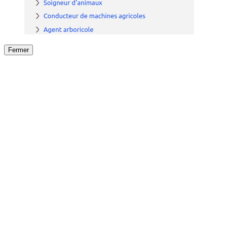
Fermer
Fermer
le détail de l'offre
/
Offre
sur
Offre précéden