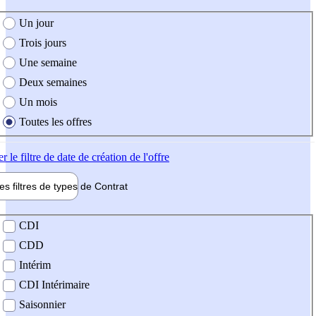
e création de l'offre
Un jour
Trois jours
Une semaine
Deux semaines
Un mois
Toutes les offres
er
le filtre de date de création de l'offre
les filtres de types de
Contrat
de contrat
CDI
CDD
Intérim
CDI Intérimaire
Saisonnier