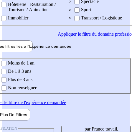
Spectacle
Hôtellerie - Restauration /
Tourisme / Animation
Sport
Immobilier
Transport / Logistique
Appliquer
le filtre du domaine professi
es filtres liés à l'
Expérience
demandée
ience demandée
Moins de 1 an
De 1 à 3 ans
Plus de 3 ans
Non renseignée
er
le filtre de l'expérience demandée
Plus De
Filtres
IFICATION
par France travail,