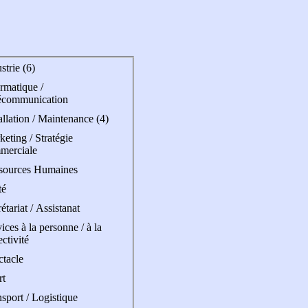
strie (6)
rmatique /
écommunication
allation / Maintenance (4)
eting / Stratégie
merciale
sources Humaines
té
étariat / Assistanat
ices à la personne / à la
ectivité
ctacle
rt
sport / Logistique