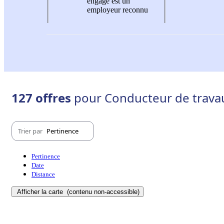
engagé est un
employeur reconnu
127 offres
pour Conducteur de travau
Trier par
Pertinence
Pertinence
Date
Distance
Afficher la carte
(contenu non-accessible)