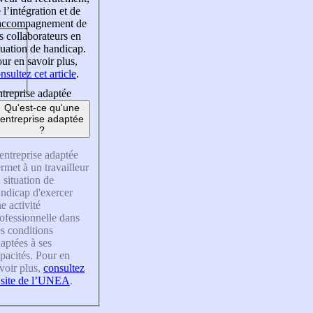
 l’intégration et de
’accompagnement de
s collaborateurs en
tuation de handicap.
ur en savoir plus,
nsultez cet article
.
treprise adaptée
Qu'est-ce qu'une
entreprise adaptée
?
entreprise adaptée
rmet à un travailleur
 situation de
ndicap d'exercer
e activité
ofessionnelle dans
s conditions
aptées à ses
pacités. Pour en
voir plus,
consultez
 site de l’UNEA
.