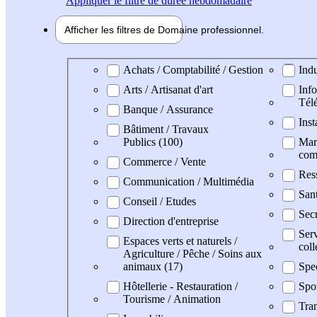
Appliquer
le filtre de durée hebdomadaire
Afficher les filtres de
Domaine pro
fessionnel
Domaine professionel
Achats / Comptabilité / Gestion
Indu
Arts / Artisanat d'art
Info
Tél
Banque / Assurance
Inst
Bâtiment / Travaux
Publics (100)
Mark
com
Commerce / Vente
Res
Communication / Multimédia
San
Conseil / Etudes
Secr
Direction d'entreprise
Serv
Espaces verts et naturels /
coll
Agriculture / Pêche / Soins aux
animaux (17)
Spe
Hôtellerie - Restauration /
Spo
Tourisme / Animation
Tran