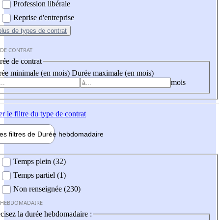
Profession libérale
Reprise d'entreprise
plus
de types de contrat
 DE CONTRAT
ée de contrat
ée minimale (en mois)
Durée maximale (en mois)
mois
er
le filtre du type de contrat
les filtres de
Durée hebdo
madaire
 hebdomadaire
Temps plein (32)
Temps partiel (1)
Non renseignée (230)
 HEBDOMADAIRE
cisez la durée hebdomadaire :