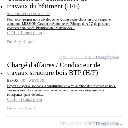
travaux du bâtiment (H/F)
91 - LONGPONT SUR ORGE
Pour accompagner notre développement, nous recherchons un profil expert et
autonome. MISSION Gestion opérationnelle : Pilotage de A à Z de plusieurs
chantiers simultanés. Planification : Maîtrise des...
CDI - Temps plein
Publié il y a 24 jours
Ajouter cette offre à ma sélection
CDI
Temps plein
Chargé d'affaires / Conducteur de
travaux structure bois BTP (H/F)
BEPOX -
91 - WISSOUS
Bepox est spécialisée dans la construction et la restauration de structures en bois.
Vos missions : La création, rénovation et sécurisation des structures bois
(charpentes, pans de bois,...
CDI - Temps plein
Publié il y a 30 jours
Ajouter cette offre à ma sélection
CDI
Temps plein