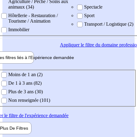
Agriculture / Pêche / Soins aux
animaux (34)
Spectacle
Hôtellerie - Restauration /
Sport
Tourisme / Animation
Transport / Logistique (2)
Immobilier
Appliquer
le filtre du domaine professi
es filtres liés à l'
Expérience
demandée
ience demandée
Moins de 1 an (2)
De 1 à 3 ans (82)
Plus de 3 ans (30)
Non renseignée (101)
er
le filtre de l'expérience demandée
Plus De
Filtres