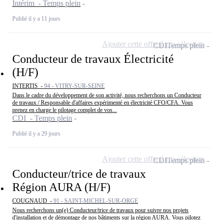
Intérim - Temps plein
Publié il y a 11 jours
Ajouter cette offre à ma sélection
CDI
Temps plein
Conducteur de travaux Électricité
(H/F)
INTERTIS -
94 - VITRY-SUR-SEINE
Dans le cadre du développement de son activité, nous recherchons un Conducteur
de travaux / Responsable d'affaires expérimenté en électricité CFO/CFA. Vous
prenez en charge le pilotage complet de vos...
CDI - Temps plein
Publié il y a 29 jours
Ajouter cette offre à ma sélection
CDI
Temps plein
Conducteur/trice de travaux
Région AURA (H/F)
COUGNAUD -
91 - SAINT-MICHEL-SUR-ORGE
Nous recherchons un(e) Conducteur/trice de travaux pour suivre nos projets
d'installation et de démontage de nos bâtiments sur la région AURA. Vous pilotez