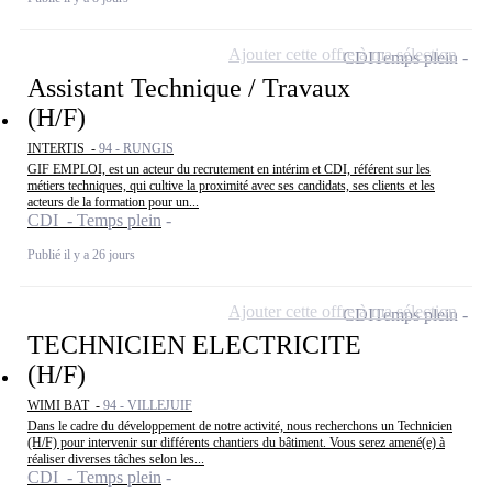
Ajouter cette offre à ma sélection
CDI
Temps plein
Assistant Technique / Travaux
(H/F)
INTERTIS -
94 - RUNGIS
GIF EMPLOI, est un acteur du recrutement en intérim et CDI, référent sur les
métiers techniques, qui cultive la proximité avec ses candidats, ses clients et les
acteurs de la formation pour un...
CDI - Temps plein
Publié il y a 26 jours
Ajouter cette offre à ma sélection
CDI
Temps plein
TECHNICIEN ELECTRICITE
(H/F)
WIMI BAT -
94 - VILLEJUIF
Dans le cadre du développement de notre activité, nous recherchons un Technicien
(H/F) pour intervenir sur différents chantiers du bâtiment. Vous serez amené(e) à
réaliser diverses tâches selon les...
CDI - Temps plein