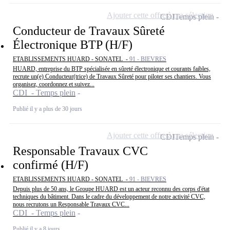
Ajouter cette offre à ma sélection
CDI
Temps plein
Conducteur de Travaux Sûreté
Électronique BTP (H/F)
ETABLISSEMENTS HUARD - SONATEL -
91 - BIEVRES
HUARD, entreprise du BTP spécialisée en sûreté électronique et courants faibles,
recrute un(e) Conducteur(trice) de Travaux Sûreté pour piloter ses chantiers. Vous
organisez, coordonnez et suivez...
CDI - Temps plein
Publié il y a plus de 30 jours
Ajouter cette offre à ma sélection
CDI
Temps plein
Responsable Travaux CVC
confirmé (H/F)
ETABLISSEMENTS HUARD - SONATEL -
91 - BIEVRES
Depuis plus de 50 ans, le Groupe HUARD est un acteur reconnu des corps d'état
techniques du bâtiment. Dans le cadre du développement de notre activité CVC,
nous recrutons un Responsable Travaux CVC...
CDI - Temps plein
Publié il y a 8 jours