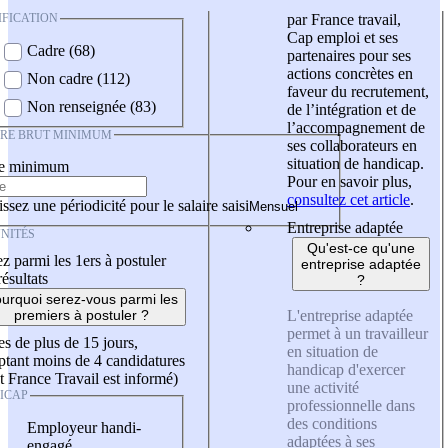
IFICATION
par France travail,
Cap emploi et ses
Cadre (68)
partenaires pour ses
actions concrètes en
Non cadre (112)
faveur du recrutement,
Non renseignée (83)
de l’intégration et de
l’accompagnement de
IRE BRUT MINIMUM
ses collaborateurs en
situation de handicap.
re minimum
Pour en savoir plus,
consultez cet article
.
ssez une périodicité pour le salaire saisi
Entreprise adaptée
NITÉS
Qu'est-ce qu'une
z parmi les 1ers à postuler
entreprise adaptée
résultats
?
urquoi serez-vous parmi les
L'entreprise adaptée
premiers à postuler ?
permet à un travailleur
es de plus de 15 jours,
en situation de
tant moins de 4 candidatures
handicap d'exercer
t France Travail est informé)
une activité
ICAP
professionnelle dans
des conditions
Employeur handi-
adaptées à ses
engagé