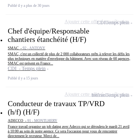
Publié il y a plus de 30 jours
Ajouter cette offre à ma sélection
CDI
Temps plein
Chef d'équipe/Responsable
chantiers étanchéité (H/F)
SMAC -
92 - ANTONY
SMAC, c'est un collectif de plus de 2 000 collaborateurs prêts à relever les défis les
plus techniques en matière d'enveloppe du bâtiment. Avec son réseau de 60 agences,
SMAC est présent en France...
CDI - Temps plein
Publié il y a 15 jours
Ajouter cette offre à ma sélection
Intérim
Temps plein
Conducteur de travaux TP/VRD
(h/f) (H/F)
ADECCO -
91 - MONTLHERY
France travail organise un job dating avec Adecco qui se déroulera le mardi 21 avril
à 10:00 au sein de notre agence. Ce sera l'occasion pour vous de rencontrer
directement le recruteur. Merci de...