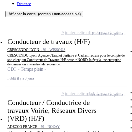
Distance
Afficher la carte
(contenu non-accessible)
Ajouter cette offre à ma sélection
CDI
Temps plein
Conducteur de travaux (H/F)
CRESCENDO LYON -
91 - WISSOUS
CRESCENDO Lyon, Agence d'Emploi Tertiaire et Cadres, recrute pour le compte de
son client, un Conducteur de Travaux H/F secteur NORD Intégré à une entreprise
de dimension internationale, reconnue...
CDI - Temps plein
Publié il y a 8 jours
Ajouter cette offre à ma sélection
Intérim
Temps plein
Conducteur / Conductrice de
travaux Voirie, Réseaux Divers
(VRD) (H/F)
ADECCO FRANCE -
91 - NOZAY