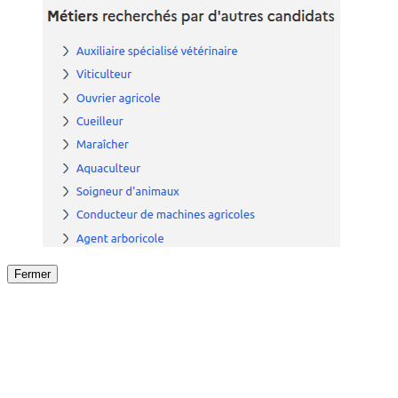
Fermer
Fermer
le détail de l'offre
/
Offre
sur
Offre précéden