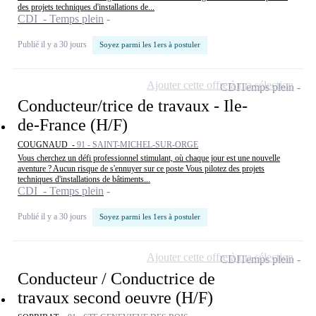
des projets techniques d'installations de...
CDI - Temps plein
Publié il y a 30 jours
Soyez parmi les 1ers à postuler
Ajouter cette offre à ma sélection
CDI
Temps plein
Conducteur/trice de travaux - Ile-
de-France (H/F)
COUGNAUD -
91 - SAINT-MICHEL-SUR-ORGE
Vous cherchez un défi professionnel stimulant, où chaque jour est une nouvelle
aventure ? Aucun risque de s'ennuyer sur ce poste Vous pilotez des projets
techniques d'installations de bâtiments...
CDI - Temps plein
Publié il y a 30 jours
Soyez parmi les 1ers à postuler
Ajouter cette offre à ma sélection
CDI
Temps plein
Conducteur / Conductrice de
travaux second oeuvre (H/F)