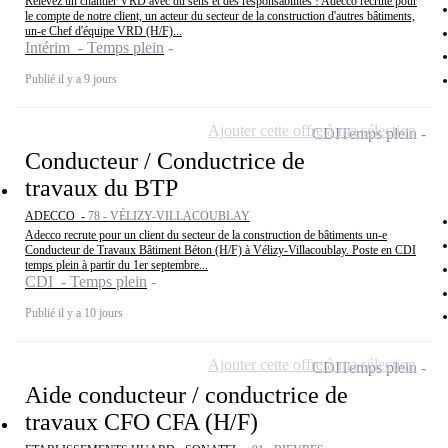
Relevez un chantier VRD avec du sens et des responsabilités ! Adecco recrute pour
le compte de notre client, un acteur du secteur de la construction d'autres bâtiments,
un-e Chef d'équipe VRD (H/F)...
Intérim - Temps plein
Publié il y a 9 jours
Ajouter cette offre à ma sélection
CDI
Temps plein
Conducteur / Conductrice de
travaux du BTP
ADECCO -
78 - VÉLIZY-VILLACOUBLAY
Adecco recrute pour un client du secteur de la construction de bâtiments un-e
Conducteur de Travaux Bâtiment Béton (H/F) à Vélizy-Villacoublay. Poste en CDI
temps plein à partir du 1er septembre...
CDI - Temps plein
Publié il y a 10 jours
Ajouter cette offre à ma sélection
CDI
Temps plein
Aide conducteur / conductrice de
travaux CFO CFA (H/F)