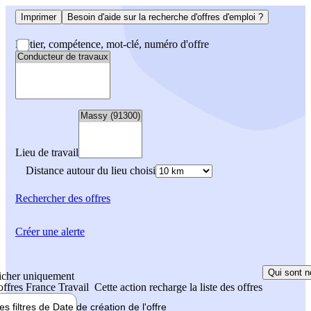
Imprimer
Besoin d'aide sur la recherche d'offres d'emploi ?
Métier, compétence, mot-clé, numéro d'offre
Lieu de travail
Distance autour du lieu choisi
Rechercher
des offres
Créer une alerte
Qui sont n
icher uniquement
 offres France Travail
Cette action recharge la liste des offres
les filtres de
Date de création
de l'offre