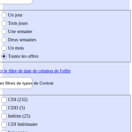
e création de l'offre
Un jour
Trois jours
Une semaine
Deux semaines
Un mois
Toutes les offres
er
le filtre de date de création de l'offre
les filtres de types de
Contrat
de contrat
CDI (232)
CDD (5)
Intérim (25)
CDI Intérimaire