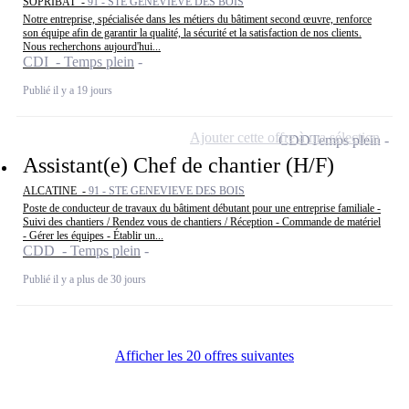
SOPRIBAT -
91 - STE GENEVIEVE DES BOIS
Notre entreprise, spécialisée dans les métiers du bâtiment second œuvre, renforce
son équipe afin de garantir la qualité, la sécurité et la satisfaction de nos clients.
Nous recherchons aujourd'hui...
CDI - Temps plein
Publié il y a 19 jours
Ajouter cette offre à ma sélection
CDD
Temps plein
Assistant(e) Chef de chantier (H/F)
ALCATINE -
91 - STE GENEVIEVE DES BOIS
Poste de conducteur de travaux du bâtiment débutant pour une entreprise familiale -
Suivi des chantiers / Rendez vous de chantiers / Réception - Commande de matériel
- Gérer les équipes - Établir un...
CDD - Temps plein
Publié il y a plus de 30 jours
Afficher les 20 offres suivantes