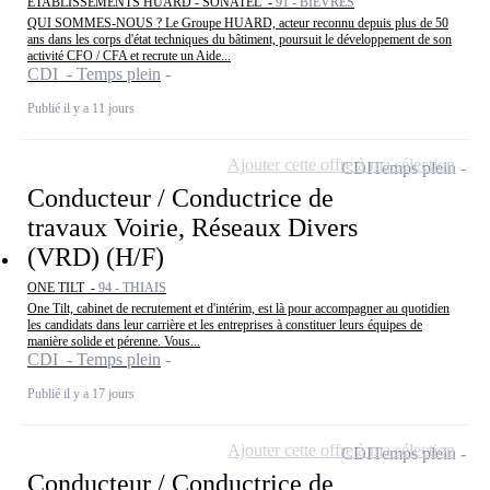
ETABLISSEMENTS HUARD - SONATEL -
91 - BIEVRES
QUI SOMMES-NOUS ? Le Groupe HUARD, acteur reconnu depuis plus de 50
ans dans les corps d'état techniques du bâtiment, poursuit le développement de son
activité CFO / CFA et recrute un Aide...
CDI - Temps plein
Publié il y a 11 jours
Ajouter cette offre à ma sélection
CDI
Temps plein
Conducteur / Conductrice de
travaux Voirie, Réseaux Divers
(VRD) (H/F)
ONE TILT -
94 - THIAIS
One Tilt, cabinet de recrutement et d'intérim, est là pour accompagner au quotidien
les candidats dans leur carrière et les entreprises à constituer leurs équipes de
manière solide et pérenne. Vous...
CDI - Temps plein
Publié il y a 17 jours
Ajouter cette offre à ma sélection
CDI
Temps plein
Conducteur / Conductrice de