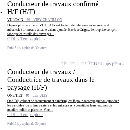
Conducteur de travaux confirmé
H/F (H/F)
VULCAIN -
91 - VIRY CHATILLON
Depuis plus de 25 ans, VULCAIN est l'acteur de référence en serrurerie et
métallerie sur mesure à haute valeur ajoutée. Basée à Grigny, l'entreprise conçoit,
fabrique et installe des ouvrages...
CDI - Temps plein
Publié il y a plus de 30 jours
Ajouter cette offre à ma sélection
CDI
Temps plein
Conducteur de travaux /
Conductrice de travaux dans le
paysage (H/F)
ONE TILT -
91 - LES ULIS
One Tilt, cabinet de recrutement et d'intérim, est là pour accompagner au quotidien
les candidats dans leur carrière et les entreprises à constituer leurs équipes de
manière solide et pérenne. Vous...
CDI - Temps plein
Publié il y a plus de 30 jours