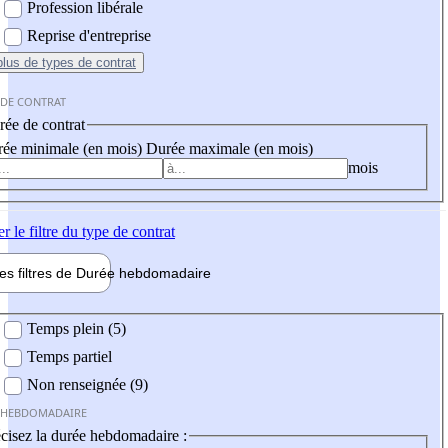
Profession libérale
Reprise d'entreprise
plus
de types de contrat
 DE CONTRAT
ée de contrat
ée minimale (en mois)
Durée maximale (en mois)
mois
er
le filtre du type de contrat
les filtres de
Durée hebdo
madaire
 hebdomadaire
Temps plein (5)
Temps partiel
Non renseignée (9)
 HEBDOMADAIRE
cisez la durée hebdomadaire :