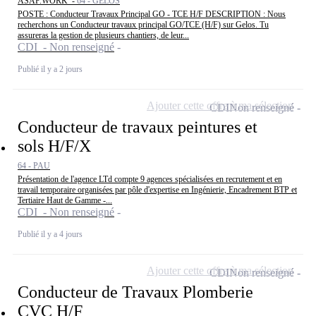
ASAP.WORK -
64 - GELOS
POSTE : Conducteur Travaux Principal GO - TCE H/F DESCRIPTION : Nous
recherchons un Conducteur travaux principal GO/TCE (H/F) sur Gelos. Tu
assureras la gestion de plusieurs chantiers, de leur...
CDI - Non renseigné
Publié il y a 2 jours
Ajouter cette offre à ma sélection
CDI
Non renseigné
Conducteur de travaux peintures et
sols H/F/X
64 - PAU
Présentation de l'agence LTd compte 9 agences spécialisées en recrutement et en
travail temporaire organisées par pôle d'expertise en Ingénierie, Encadrement BTP et
Tertiaire Haut de Gamme -...
CDI - Non renseigné
Publié il y a 4 jours
Ajouter cette offre à ma sélection
CDI
Non renseigné
Conducteur de Travaux Plomberie
CVC H/F