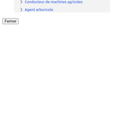
Fermer
Fermer
le détail de l'offre
/
Offre
sur
Offre précéden