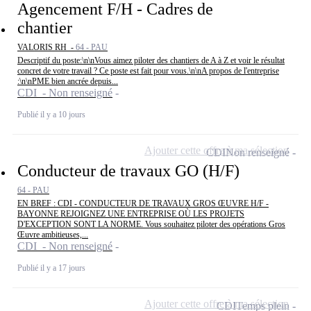
Agencement F/H - Cadres de
chantier
VALORIS RH -
64 - PAU
Descriptif du poste:\n\nVous aimez piloter des chantiers de A à Z et voir le résultat
concret de votre travail ? Ce poste est fait pour vous.\n\nA propos de l'entreprise
:\n\nPME bien ancrée depuis...
CDI - Non renseigné
Publié il y a 10 jours
Ajouter cette offre à ma sélection
CDI
Non renseigné
Conducteur de travaux GO (H/F)
64 - PAU
EN BREF : CDI - CONDUCTEUR DE TRAVAUX GROS ŒUVRE H/F -
BAYONNE REJOIGNEZ UNE ENTREPRISE OÙ LES PROJETS
D'EXCEPTION SONT LA NORME. Vous souhaitez piloter des opérations Gros
Œuvre ambitieuses,...
CDI - Non renseigné
Publié il y a 17 jours
Ajouter cette offre à ma sélection
CDI
Temps plein