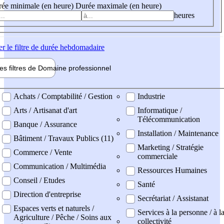
ée minimale (en heure)
Durée maximale (en heure)
heures
er
le filtre de durée hebdomadaire
les filtres de
Domaine pro
fessionnel
ne professionel
Achats / Comptabilité / Gestion
Industrie
Arts / Artisanat d'art
Informatique /
Télécommunication
Banque / Assurance
Installation / Maintenance
Bâtiment / Travaux Publics (11)
Marketing / Stratégie
Commerce / Vente
commerciale
Communication / Multimédia
Ressources Humaines
Conseil / Etudes
Santé
Direction d'entreprise
Secrétariat / Assistanat
Espaces verts et naturels /
Services à la personne / à l
Agriculture / Pêche / Soins aux
collectivité