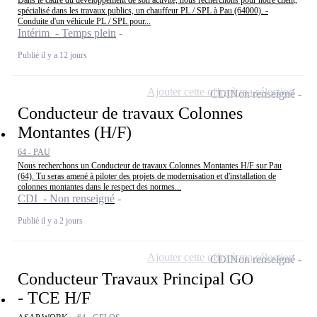
Dans le cadre du développement de son activité, nous recherchons pour notre client,
spécialisé dans les travaux publics, un chauffeur PL / SPL à Pau (64000). -
Conduite d'un véhicule PL / SPL pour...
Intérim - Temps plein
Publié il y a 12 jours
Ajouter cette offre à ma sélection
CDI
Non renseigné
Conducteur de travaux Colonnes
Montantes (H/F)
64 - PAU
Nous recherchons un Conducteur de travaux Colonnes Montantes H/F sur Pau
(64). Tu seras amené à piloter des projets de modernisation et d'installation de
colonnes montantes dans le respect des normes...
CDI - Non renseigné
Publié il y a 2 jours
Ajouter cette offre à ma sélection
CDI
Non renseigné
Conducteur Travaux Principal GO
- TCE H/F