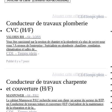
Afficher la carte
(contenu non-accessible)
Ajouter cette offre à ma sélection
CDI
Temps plein
Conducteur de travaux plomberie
CVC (H/F)
VALORIS RH -
64 - LONS
Vous êtes passionné par la gestion de chantier et la plomberie n'a plus de secret pour
vous ? A propos de l'entreprise : Spécialiste en plomberie, chauffage, ventilation,
climatisation et salles de...
CDI - Temps plein
Publié il y a 7 jours
Ajouter cette offre à ma sélection
CDI
Temps plein
Conducteur de travaux charpente
et couverture (H/F)
MANPOWER -
64 - PAU
Le cabinet Manpower PAU recherche pour son client, un acteur du secteur du BTP,
un Conducteur de travaux toiture et couverture (H/F) Spécialiste de la maintenance,
de la réparation et de la...
CDI - Temps plein