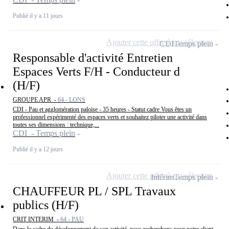
Publié il y a 11 jours
Ajouter cette offre à ma sélection
CDI
Temps plein
Responsable d'activité Entretien
Espaces Verts F/H - Conducteur d
(H/F)
GROUPE APR -
64 - LONS
CDI - Pau et agglomération paloise - 35 heures - Statut cadre Vous êtes un
professionnel expérimenté des espaces verts et souhaitez piloter une activité dans
toutes ses dimensions : technique,...
CDI - Temps plein
Publié il y a 12 jours
Ajouter cette offre à ma sélection
Intérim
Temps plein
CHAUFFEUR PL / SPL Travaux
publics (H/F)
CRIT INTERIM -
64 - PAU