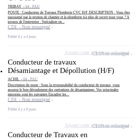
TRIBAY -
64 - PAU
POSTE : Conducteur de Travaux Plomberie CVC H/F DESCRIPTION : Vous êtes
passionné par la gestion de chantier et la plomberie n'a plus de secret pour vous ? A
propos de l'entreprise : Spécialiste en...
CDI - Non renseigné
Publié il y a 4 jours
Ajouter cette offre à ma sélection
CDI
Non renseigné
Conducteur de travaux
Désamiantage et Dépollution (H/F)
ACHIL -
64 - PAU
Description du poste : Sous la responsabilité du conducteur de travaux, vous
assurez le bon déroulement des opérations de désamiantage. Vos principales
missions sont les suivantes Encadrer les...
CDI - Non renseigné
Publié il y a 9 jours
Ajouter cette offre à ma sélection
CDI
Non renseigné
Conducteur de Travaux en