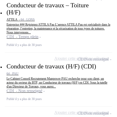
Conducteur de travaux – Toiture
(H/F)
ATTILA -
64 - LONS
Entreprise ### Rejoignez ATTILA Pau L’agence ATTILA Pau est spécialisée dans la
réparation, l’entretien, la maintenance et la sécurisation de tous types de toitures.
Nous intervenons...
CDI - Temps plein
Publié il y a plus de 30 jours
Ajouter cette offre à ma sélection
CDI
Non renseigné
Conducteur de travaux (H/F) (CDI)
64 - PAU
Le Cabinet Conseil Recrutement Manpower PAU recherche pour son client, un
acteur du secteur du BTP, un Conducteur de travaux (H/F) en CDI. Sous la tutelle
d'un Directeur de Travaux, vous aurez...
CDI - Non renseigné
Publié il y a plus de 30 jours
Ajouter cette offre à ma sélection
CDI
Non renseigné