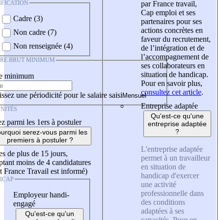
IFICATION
par France travail,
Cap emploi et ses
Cadre (3)
partenaires pour ses
actions concrètes en
Non cadre (7)
faveur du recrutement,
Non renseignée (4)
de l’intégration et de
l’accompagnement de
IRE BRUT MINIMUM
ses collaborateurs en
situation de handicap.
re minimum
Pour en savoir plus,
consultez cet article
.
ssez une périodicité pour le salaire saisi
Entreprise adaptée
NITÉS
Qu'est-ce qu'une
z parmi les 1ers à postuler
entreprise adaptée
?
urquoi serez-vous parmi les
premiers à postuler ?
L'entreprise adaptée
es de plus de 15 jours,
permet à un travailleur
tant moins de 4 candidatures
en situation de
t France Travail est informé)
handicap d'exercer
ICAP
une activité
professionnelle dans
Employeur handi-
des conditions
engagé
adaptées à ses
Qu'est-ce qu'un
capacités. Pour en