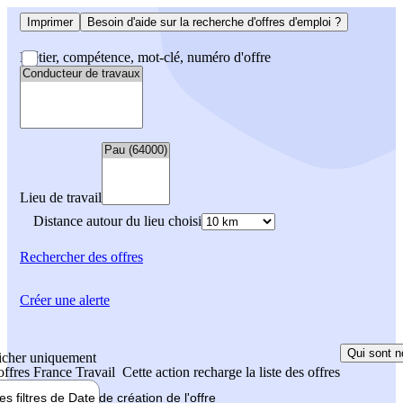
Imprimer
Besoin d'aide sur la recherche d'offres d'emploi ?
Métier, compétence, mot-clé, numéro d'offre
Lieu de travail
Distance autour du lieu choisi
Rechercher
des offres
Créer une alerte
Qui sont n
icher uniquement
 offres France Travail
Cette action recharge la liste des offres
les filtres de
Date de création
de l'offre