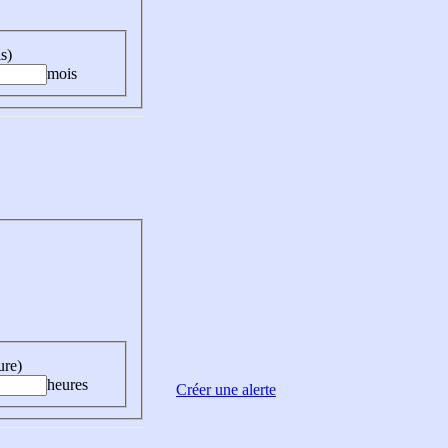
s)
mois
ure)
heures
Créer une alerte