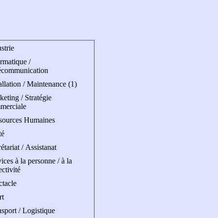
strie
rmatique /
écommunication
allation / Maintenance (1)
eting / Stratégie
merciale
sources Humaines
té
étariat / Assistanat
ices à la personne / à la
ectivité
ctacle
rt
sport / Logistique