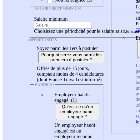
de
l
SALAIRE BRUT MINIMUM
se
si
Salaire minimum
Po
co
Choisissez une périodicité pour le salaire saisi
En
OPPORTUNITÉS
Soyez parmi les 1ers à postuler
Pourquoi serez-vous parmi les
premiers à postuler ?
L'
Offres de plus de 15 jours,
pe
comptant moins de 4 candidatures
en
(dont France Travail est informé)
ha
HANDICAP
un
pr
Employeur handi-
de
engagé (1)
ad
Qu'est-ce qu'un
ca
employeur handi-
sa
engagé ?
le
Un employeur handi-
engagé est un
employeur reconnu