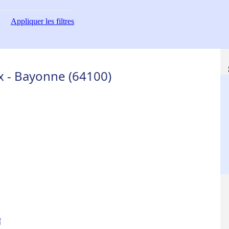
Appliquer
les filtres
x - Bayonne (64100)