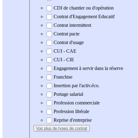
CDI de chantier ou d'opération
Contrat d'Engagement Educatif
Contrat intermittent
Contrat pacte
Contrat d'usage
CUI - CAE
CUI - CIE
Engagement à servir dans la réserve
Franchise
Insertion par l'activ.éco.
Portage salarial
Profession commerciale
Profession libérale
Reprise d'entreprise
Voir plus
de types de contrat