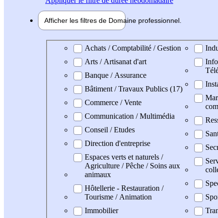
Appliquer
le filtre de durée hebdomadaire
Afficher les filtres de
Domaine pro
fessionnel
Domaine professionel
Achats / Comptabilité / Gestion
Indu
Arts / Artisanat d'art
Info
Tél
Banque / Assurance
Inst
Bâtiment / Travaux Publics (17)
Mark
Commerce / Vente
com
Communication / Multimédia
Res
Conseil / Etudes
San
Direction d'entreprise
Secr
Espaces verts et naturels /
Serv
Agriculture / Pêche / Soins aux
coll
animaux
Spe
Hôtellerie - Restauration /
Tourisme / Animation
Spo
Immobilier
Tran