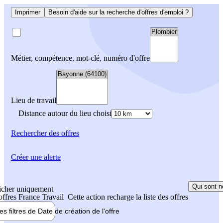
Imprimer
Besoin d'aide sur la recherche d'offres d'emploi ?
Métier, compétence, mot-clé, numéro d'offre
Lieu de travail
Distance autour du lieu choisi
Rechercher
des offres
Créer une alerte
Qui sont n
icher uniquement
 offres France Travail
Cette action recharge la liste des offres
les filtres de
Date de création
de l'offre