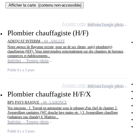
Afficher la carte
(contenu non-accessible)
Ajouter cette offre à ma sélection
Intérim
Temps plein
Plombier chauffagiste (H/F)
ADEQUAT INTERIM -
64 - ANGLET
Notre agence de Bayonne recrute, pour un de ses clients, un(e) plombier(e)
chauffagiste (H/F). Vous interviendrez principalement sur des chantiers de bureaux,
commerces et établissements...
Intérim - Temps plein
Publié il y a 3 jours
Ajouter cette offre à ma sélection
Intérim
Temps plein
Plombier chauffagiste H/F/X
BPS PAYS BASQUE -
64 - LAHONCE
Vos missions : 1. Travail en autonomie sous le pilotage d'un chef de chantier 2.
Appareillage sanitaires (WC douche lave mains etc .) 3. Appareillage chauffage
(radiateurs eau chaude) 4. Maitrise...
Intérim - Temps plein
Publié il y a 3 jours