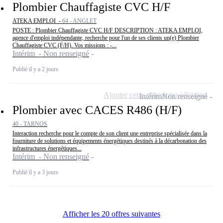
Plombier Chauffagiste CVC H/F
ATEKA EMPLOI -
64 - ANGLET
POSTE : Plombier Chauffagiste CVC H/F DESCRIPTION : ATEKA EMPLOI,
agence d'emploi indépendante, recherche pour l'un de ses clients un(e) Plombier
Chauffagiste CVC (F/H). Vos missions : -...
Intérim - Non renseigné
Publié il y a 2 jours
Ajouter cette offre à ma sélection
Intérim
Non renseigné
Plombier avec CACES R486 (H/F)
40 - TARNOS
Interaction recherche pour le compte de son client une entreprise spécialisée dans la
fourniture de solutions et équipements énergétiques destinés à la décarbonation des
infrastructures énergétiques...
Intérim - Non renseigné
Publié il y a 3 jours
Afficher les 20 offres suivantes