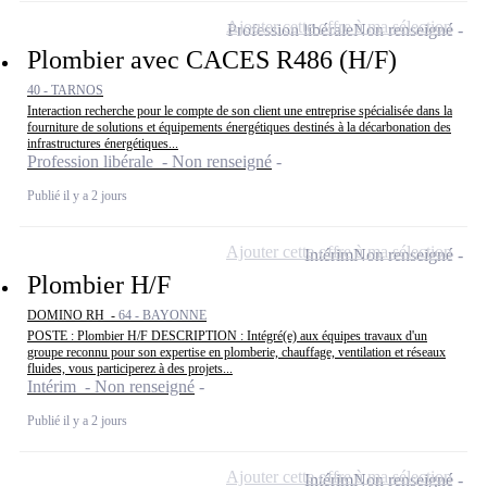
Ajouter cette offre à ma sélection
Profession libérale
Non renseigné
Plombier avec CACES R486 (H/F)
40 - TARNOS
Interaction recherche pour le compte de son client une entreprise spécialisée dans la
fourniture de solutions et équipements énergétiques destinés à la décarbonation des
infrastructures énergétiques...
Profession libérale - Non renseigné
Publié il y a 2 jours
Ajouter cette offre à ma sélection
Intérim
Non renseigné
Plombier H/F
DOMINO RH -
64 - BAYONNE
POSTE : Plombier H/F DESCRIPTION : Intégré(e) aux équipes travaux d'un
groupe reconnu pour son expertise en plomberie, chauffage, ventilation et réseaux
fluides, vous participerez à des projets...
Intérim - Non renseigné
Publié il y a 2 jours
Ajouter cette offre à ma sélection
Intérim
Non renseigné