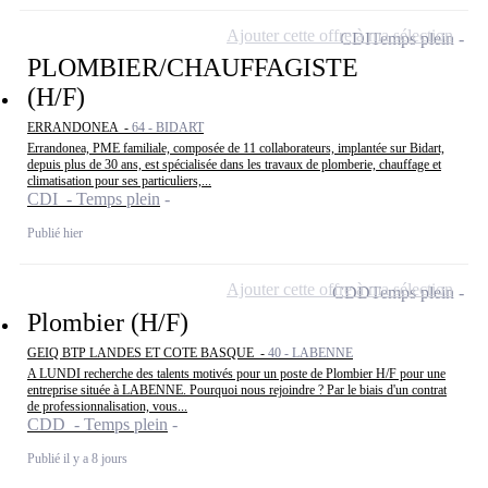
Ajouter cette offre à ma sélection
CDI
Temps plein
PLOMBIER/CHAUFFAGISTE
(H/F)
ERRANDONEA -
64 - BIDART
Errandonea, PME familiale, composée de 11 collaborateurs, implantée sur Bidart,
depuis plus de 30 ans, est spécialisée dans les travaux de plomberie, chauffage et
climatisation pour ses particuliers,...
CDI - Temps plein
Publié hier
Ajouter cette offre à ma sélection
CDD
Temps plein
Plombier (H/F)
GEIQ BTP LANDES ET COTE BASQUE -
40 - LABENNE
A LUNDI recherche des talents motivés pour un poste de Plombier H/F pour une
entreprise située à LABENNE. Pourquoi nous rejoindre ? Par le biais d'un contrat
de professionnalisation, vous...
CDD - Temps plein
Publié il y a 8 jours