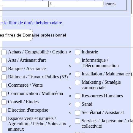
heures
er
le filtre de durée hebdomadaire
les filtres de
Domaine pro
fessionnel
ne professionel
Achats / Comptabilité / Gestion
Industrie
Arts / Artisanat d'art
Informatique /
Télécommunication
Banque / Assurance
Installation / Maintenance (
Bâtiment / Travaux Publics (53)
Marketing / Stratégie
Commerce / Vente
commerciale
Communication / Multimédia
Ressources Humaines
Conseil / Etudes
Santé
Direction d'entreprise
Secrétariat / Assistanat
Espaces verts et naturels /
Services à la personne / à l
Agriculture / Pêche / Soins aux
collectivité
animaux