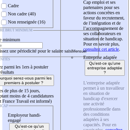
Cap emploi et ses
Cadre
partenaires pour ses
actions concrètes en
Non cadre (40)
faveur du recrutement,
Non renseignée (16)
de l’intégration et de
l’accompagnement de
IRE BRUT MINIMUM
ses collaborateurs en
situation de handicap.
re minimum
Pour en savoir plus,
consultez cet article
.
ssez une périodicité pour le salaire saisi
Entreprise adaptée
NITÉS
Qu'est-ce qu'une
z parmi les 1ers à postuler
entreprise adaptée
résultats
?
urquoi serez-vous parmi les
L'entreprise adaptée
premiers à postuler ?
permet à un travailleur
es de plus de 15 jours,
en situation de
tant moins de 4 candidatures
handicap d'exercer
t France Travail est informé)
une activité
ICAP
professionnelle dans
des conditions
Employeur handi-
adaptées à ses
engagé
capacités. Pour en
Qu'est-ce qu'un
savoir plus,
consultez