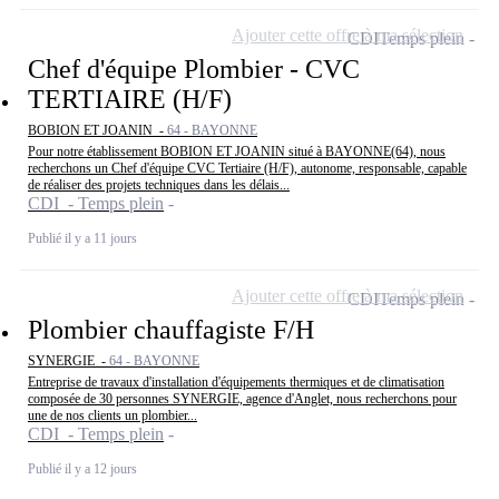
Ajouter cette offre à ma sélection
CDI
Temps plein
Chef d'équipe Plombier - CVC
TERTIAIRE (H/F)
BOBION ET JOANIN -
64 - BAYONNE
Pour notre établissement BOBION ET JOANIN situé à BAYONNE(64), nous
recherchons un Chef d'équipe CVC Tertiaire (H/F), autonome, responsable, capable
de réaliser des projets techniques dans les délais...
CDI - Temps plein
Publié il y a 11 jours
Ajouter cette offre à ma sélection
CDI
Temps plein
Plombier chauffagiste F/H
SYNERGIE -
64 - BAYONNE
Entreprise de travaux d'installation d'équipements thermiques et de climatisation
composée de 30 personnes SYNERGIE, agence d'Anglet, nous recherchons pour
une de nos clients un plombier...
CDI - Temps plein
Publié il y a 12 jours