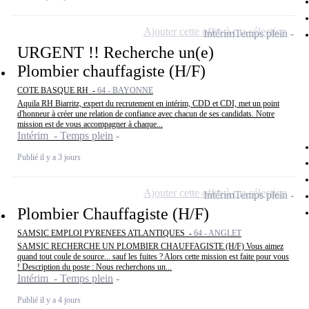
Ajouter cette offre à ma sélection
Intérim
Temps plein
URGENT !! Recherche un(e)
Plombier chauffagiste (H/F)
COTE BASQUE RH -
64 - BAYONNE
Aquila RH Biarritz, expert du recrutement en intérim, CDD et CDI, met un point
d'honneur à créer une relation de confiance avec chacun de ses candidats. Notre
mission est de vous accompagner à chaque...
Intérim - Temps plein
Publié il y a 3 jours
Ajouter cette offre à ma sélection
Intérim
Temps plein
Plombier Chauffagiste (H/F)
SAMSIC EMPLOI PYRENEES ATLANTIQUES -
64 - ANGLET
SAMSIC RECHERCHE UN PLOMBIER CHAUFFAGISTE (H/F) Vous aimez
quand tout coule de source... sauf les fuites ? Alors cette mission est faite pour vous
! Description du poste : Nous recherchons un...
Intérim - Temps plein
Publié il y a 4 jours