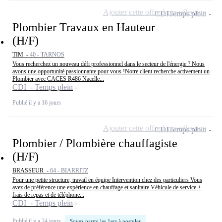
Ajouter cette offre à ma sélection
CDI
Temps plein
Plombier Travaux en Hauteur
(H/F)
TIM -
40 - TARNOS
Vous recherchez un nouveau défi professionnel dans le secteur de l'énergie ? Nous
avons une opportunité passionnante pour vous !Notre client recherche activement un
Plombier avec CACES R486 Nacelle...
CDI - Temps plein
Publié il y a 16 jours
Ajouter cette offre à ma sélection
CDI
Temps plein
Plombier / Plombière chauffagiste
(H/F)
BRASSEUR -
64 - BIARRITZ
Pour une petite structure, travail en équipe Intervention chez des particuliers Vous
avez de préférence une expérience en chauffage et sanitaire Véhicule de service +
frais de repas et de téléphone...
CDI - Temps plein
Publié il y a 24 jours
Soyez parmi les 1ers à postuler