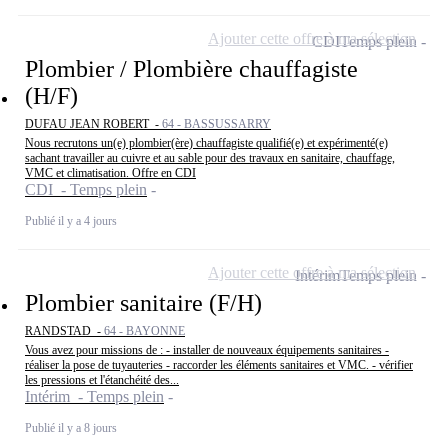
Ajouter cette offre à ma sélection
CDI
Temps plein
Plombier / Plombière chauffagiste
(H/F)
DUFAU JEAN ROBERT -
64 - BASSUSSARRY
Nous recrutons un(e) plombier(ère) chauffagiste qualifié(e) et expérimenté(e)
sachant travailler au cuivre et au sable pour des travaux en sanitaire, chauffage,
VMC et climatisation. Offre en CDI
CDI - Temps plein
Publié il y a 4 jours
Ajouter cette offre à ma sélection
Intérim
Temps plein
Plombier sanitaire (F/H)
RANDSTAD -
64 - BAYONNE
Vous avez pour missions de : - installer de nouveaux équipements sanitaires -
réaliser la pose de tuyauteries - raccorder les éléments sanitaires et VMC. - vérifier
les pressions et l'étanchéité des...
Intérim - Temps plein
Publié il y a 8 jours