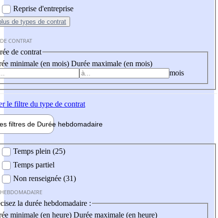
Reprise d'entreprise
plus
de types de contrat
 DE CONTRAT
ée de contrat
ée minimale (en mois)
Durée maximale (en mois)
mois
er
le filtre du type de contrat
les filtres de
Durée hebdo
madaire
 hebdomadaire
Temps plein (25)
Temps partiel
Non renseignée (31)
 HEBDOMADAIRE
cisez la durée hebdomadaire :
ée minimale (en heure)
Durée maximale (en heure)