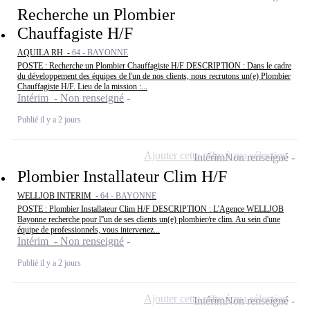
Recherche un Plombier
Chauffagiste H/F
AQUILA RH -
64 - BAYONNE
POSTE : Recherche un Plombier Chauffagiste H/F DESCRIPTION : Dans le cadre
du développement des équipes de l'un de nos clients, nous recrutons un(e) Plombier
Chauffagiste H/F. Lieu de la mission :...
Intérim - Non renseigné
Publié il y a 2 jours
Ajouter cette offre à ma sélection
Intérim
Non renseigné
Plombier Installateur Clim H/F
WELLJOB INTERIM -
64 - BAYONNE
POSTE : Plombier Installateur Clim H/F DESCRIPTION : L'Agence WELLJOB
Bayonne recherche pour l''un de ses clients un(e) plombier/re clim. Au sein d'une
équipe de professionnels, vous intervenez...
Intérim - Non renseigné
Publié il y a 2 jours
Ajouter cette offre à ma sélection
Intérim
Non renseigné