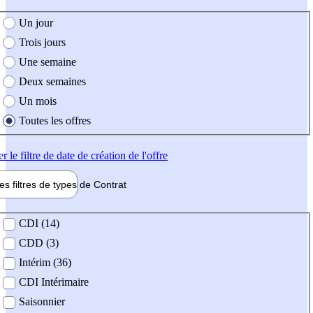
e création de l'offre
Un jour
Trois jours
Une semaine
Deux semaines
Un mois
Toutes les offres
er
le filtre de date de création de l'offre
les filtres de types de
Contrat
de contrat
CDI (14)
CDD (3)
Intérim (36)
CDI Intérimaire
Saisonnier