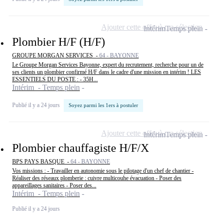
Ajouter cette offre à ma sélection
Intérim
Temps plein
Plombier H/F (H/F)
GROUPE MORGAN SERVICES -
64 - BAYONNE
Le Groupe Morgan Services Bayonne, expert du recrutement, recherche pour un de
ses clients un plombier confirmé H/F dans le cadre d'une mission en intérim ! LES
ESSENTIELS DU POSTE : - 35H...
Intérim - Temps plein
Publié il y a 24 jours
Soyez parmi les 1ers à postuler
Ajouter cette offre à ma sélection
Intérim
Temps plein
Plombier chauffagiste H/F/X
BPS PAYS BASQUE -
64 - BAYONNE
Vos missions : - Travailler en autonomie sous le pilotage d'un chef de chantier -
Réaliser des réseaux plomberie : cuivre multicouhe évacuation - Poser des
appareillages sanitaires - Poser des...
Intérim - Temps plein
Publié il y a 24 jours