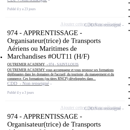
Publié il y a 23 jours
Ajouter cette offre à ma sélection
CDD
Non renseigné
974 - APPRENTISSAGE -
Organisateur(trice) de Transports
Aériens ou Maritimes de
Marchandises #OUT11 (H/F)
OUTREMER ACADEMY -
974 - SAINT-LOUIS
OUTREMER ACADEMY vous accompagne et vous propose ses formations
diplômantes dans les domaines de l'accueil, du tourisme, du management et du
commerce. Ces formations (ou titres RNCP) développées dans...
CDD - Non renseigné
Publié il y a 3 jours
Ajouter cette offre à ma sélection
CDD
Non renseigné
974 - APPRENTISSAGE -
Organisateur(trice) de Transports