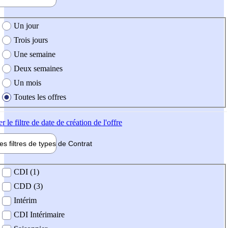
e création de l'offre
Un jour
Trois jours
Une semaine
Deux semaines
Un mois
Toutes les offres
er
le filtre de date de création de l'offre
les filtres de types de
Contrat
de contrat
CDI (1)
CDD (3)
Intérim
CDI Intérimaire