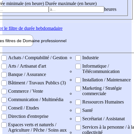
ée minimale (en heure)
Durée maximale (en heure)
heures
er
le filtre de durée hebdomadaire
les filtres de
Domaine pro
fessionnel
ne professionel
Achats / Comptabilité / Gestion
Industrie
Arts / Artisanat d'art
Informatique /
Télécommunication
Banque / Assurance
Installation / Maintenance
Bâtiment / Travaux Publics (3)
Marketing / Stratégie
Commerce / Vente
commerciale
Communication / Multimédia
Ressources Humaines
Conseil / Etudes
Santé
Direction d'entreprise
Secrétariat / Assistanat
Espaces verts et naturels /
Services à la personne / à l
Agriculture / Pêche / Soins aux
collectivité