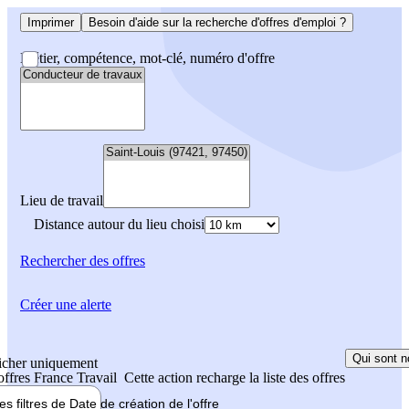
Imprimer
Besoin d'aide sur la recherche d'offres d'emploi ?
Métier, compétence, mot-clé, numéro d'offre
Lieu de travail
Distance autour du lieu choisi
Rechercher
des offres
Créer une alerte
Qui sont n
icher uniquement
 offres France Travail
Cette action recharge la liste des offres
les filtres de
Date de création
de l'offre