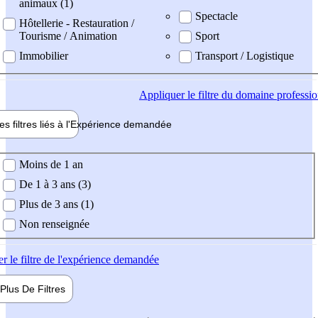
animaux (1)
Spectacle
Hôtellerie - Restauration /
Tourisme / Animation
Sport
Immobilier
Transport / Logistique
Appliquer
le filtre du domaine professi
es filtres liés à l'
Expérience
demandée
ience demandée
Moins de 1 an
De 1 à 3 ans (3)
Plus de 3 ans (1)
Non renseignée
er
le filtre de l'expérience demandée
Plus De
Filtres