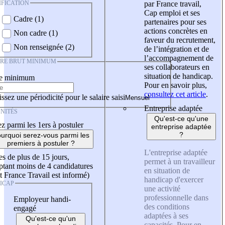
IFICATION
par France travail,
Cap emploi et ses
Cadre (1)
partenaires pour ses
actions concrètes en
Non cadre (1)
faveur du recrutement,
Non renseignée (2)
de l’intégration et de
l’accompagnement de
IRE BRUT MINIMUM
ses collaborateurs en
situation de handicap.
re minimum
Pour en savoir plus,
consultez cet article
.
ssez une périodicité pour le salaire saisi
Entreprise adaptée
NITÉS
Qu'est-ce qu'une
z parmi les 1ers à postuler
entreprise adaptée
?
urquoi serez-vous parmi les
premiers à postuler ?
L'entreprise adaptée
es de plus de 15 jours,
permet à un travailleur
tant moins de 4 candidatures
en situation de
t France Travail est informé)
handicap d'exercer
ICAP
une activité
professionnelle dans
Employeur handi-
des conditions
engagé
adaptées à ses
Qu'est-ce qu'un
capacités. Pour en