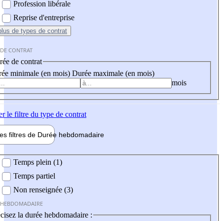
Profession libérale
Reprise d'entreprise
plus
de types de contrat
 DE CONTRAT
ée de contrat
ée minimale (en mois)
Durée maximale (en mois)
mois
er
le filtre du type de contrat
les filtres de
Durée hebdo
madaire
 hebdomadaire
Temps plein (1)
Temps partiel
Non renseignée (3)
 HEBDOMADAIRE
cisez la durée hebdomadaire :