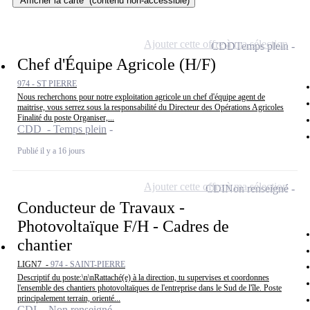
Afficher la carte
(contenu non-accessible)
Ajouter cette offre à ma sélection
CDD
Temps plein
Chef d'Équipe Agricole (H/F)
974 - ST PIERRE
Nous recherchons pour notre exploitation agricole un chef d'équipe agent de
maitrise, vous serrez sous la responsabilité du Directeur des Opérations Agricoles
Finalité du poste Organiser,...
CDD - Temps plein
Publié il y a 16 jours
Ajouter cette offre à ma sélection
CDI
Non renseigné
Conducteur de Travaux -
Photovoltaïque F/H - Cadres de
chantier
LIGN7 -
974 - SAINT-PIERRE
Descriptif du poste:\n\nRattaché(e) à la direction, tu supervises et coordonnes
l'ensemble des chantiers photovoltaïques de l'entreprise dans le Sud de l'île. Poste
principalement terrain, orienté...
CDI - Non renseigné