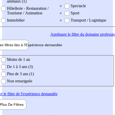
animaux (1)
Spectacle
Hôtellerie - Restauration /
Tourisme / Animation
Sport
Immobilier
Transport / Logistique
Appliquer
le filtre du domaine professi
es filtres liés à l'
Expérience
demandée
ience demandée
Moins de 1 an
De 1 à 3 ans (3)
Plus de 3 ans (1)
Non renseignée
er
le filtre de l'expérience demandée
Plus De
Filtres