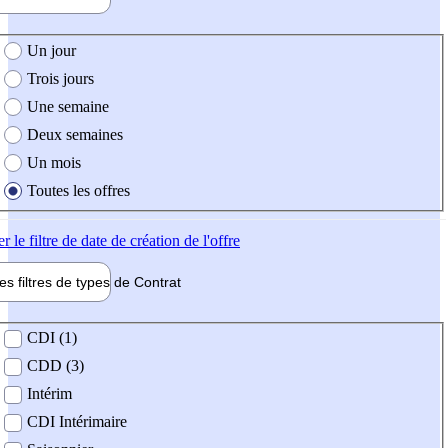
e création de l'offre
Un jour
Trois jours
Une semaine
Deux semaines
Un mois
Toutes les offres
er
le filtre de date de création de l'offre
les filtres de types de
Contrat
de contrat
CDI (1)
CDD (3)
Intérim
CDI Intérimaire