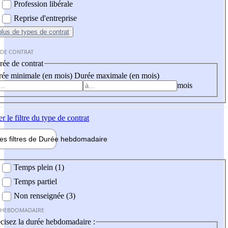
Profession libérale
Reprise d'entreprise
plus
de types de contrat
 DE CONTRAT
ée de contrat
ée minimale (en mois)
Durée maximale (en mois)
mois
er
le filtre du type de contrat
les filtres de
Durée hebdo
madaire
 hebdomadaire
Temps plein (1)
Temps partiel
Non renseignée (3)
 HEBDOMADAIRE
cisez la durée hebdomadaire :