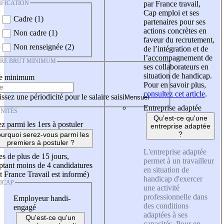
IFICATION
par France travail,
Cap emploi et ses
Cadre (1)
partenaires pour ses
actions concrètes en
Non cadre (1)
faveur du recrutement,
Non renseignée (2)
de l’intégration et de
l’accompagnement de
IRE BRUT MINIMUM
ses collaborateurs en
situation de handicap.
re minimum
Pour en savoir plus,
consultez cet article
.
ssez une périodicité pour le salaire saisi
Entreprise adaptée
NITÉS
Qu'est-ce qu'une
z parmi les 1ers à postuler
entreprise adaptée
?
urquoi serez-vous parmi les
premiers à postuler ?
L'entreprise adaptée
es de plus de 15 jours,
permet à un travailleur
tant moins de 4 candidatures
en situation de
t France Travail est informé)
handicap d'exercer
ICAP
une activité
professionnelle dans
Employeur handi-
des conditions
engagé
adaptées à ses
Qu'est-ce qu'un
capacités. Pour en