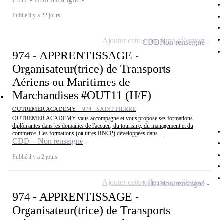
Publié il y a 22 jours
Ajouter cette offre à ma sélection
CDD
Non renseigné
974 - APPRENTISSAGE -
Organisateur(trice) de Transports
Aériens ou Maritimes de
Marchandises #OUT11 (H/F)
OUTREMER ACADEMY -
974 - SAINT-PIERRE
OUTREMER ACADEMY vous accompagne et vous propose ses formations
diplômantes dans les domaines de l'accueil, du tourisme, du management et du
commerce. Ces formations (ou titres RNCP) développées dans...
CDD - Non renseigné
Publié il y a 2 jours
Ajouter cette offre à ma sélection
CDD
Non renseigné
974 - APPRENTISSAGE -
Organisateur(trice) de Transports