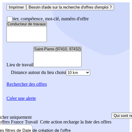
Imprimer
Besoin d'aide sur la recherche d'offres d'emploi ?
Métier, compétence, mot-clé, numéro d'offre
Lieu de travail
Distance autour du lieu choisi
Rechercher
des offres
Créer une alerte
Qui sont n
icher uniquement
 offres France Travail
Cette action recharge la liste des offres
les filtres de
Date de création
de l'offre