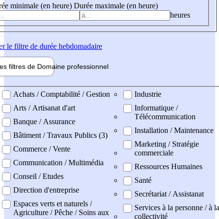
ée minimale (en heure)
Durée maximale (en heure)
heures
er
le filtre de durée hebdomadaire
les filtres de
Domaine pro
fessionnel
ne professionel
Achats / Comptabilité / Gestion
Industrie
Arts / Artisanat d'art
Informatique /
Télécommunication
Banque / Assurance
Installation / Maintenance
Bâtiment / Travaux Publics (3)
Marketing / Stratégie
Commerce / Vente
commerciale
Communication / Multimédia
Ressources Humaines
Conseil / Etudes
Santé
Direction d'entreprise
Secrétariat / Assistanat
Espaces verts et naturels /
Services à la personne / à l
Agriculture / Pêche / Soins aux
collectivité