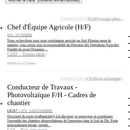
Afficher la carte
(contenu non-accessible)
Ajouter cette offre à ma sélection
CDD
Temps plein
Chef d'Équipe Agricole (H/F)
974 - ST PIERRE
Nous recherchons pour notre exploitation agricole un chef d'équipe agent de
maitrise, vous serrez sous la responsabilité du Directeur des Opérations Agricoles
Finalité du poste Organiser,...
CDD - Temps plein
Publié il y a 15 jours
Ajouter cette offre à ma sélection
CDI
Non renseigné
Conducteur de Travaux -
Photovoltaïque F/H - Cadres de
chantier
LIGN7 -
974 - SAINT-PIERRE
Descriptif du poste:\n\nRattaché(e) à la direction, tu supervises et coordonnes
l'ensemble des chantiers photovoltaïques de l'entreprise dans le Sud de l'île. Poste
principalement terrain, orienté...
CDI - Non renseigné