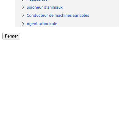
Fermer
Fermer
le détail de l'offre
/
Offre
sur
Offre précéden