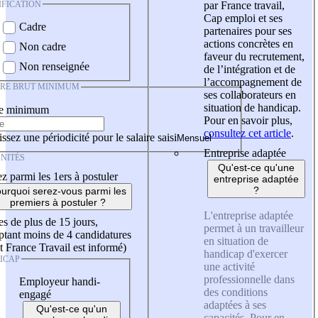
IFICATION
par France travail,
Cap emploi et ses
Cadre
partenaires pour ses
actions concrètes en
Non cadre
faveur du recrutement,
Non renseignée
de l’intégration et de
l’accompagnement de
IRE BRUT MINIMUM
ses collaborateurs en
situation de handicap.
re minimum
Pour en savoir plus,
consultez cet article
.
ssez une périodicité pour le salaire saisi
Entreprise adaptée
NITÉS
Qu'est-ce qu'une
z parmi les 1ers à postuler
entreprise adaptée
?
urquoi serez-vous parmi les
premiers à postuler ?
L'entreprise adaptée
es de plus de 15 jours,
permet à un travailleur
tant moins de 4 candidatures
en situation de
t France Travail est informé)
handicap d'exercer
ICAP
une activité
professionnelle dans
Employeur handi-
des conditions
engagé
adaptées à ses
Qu'est-ce qu'un
capacités. Pour en