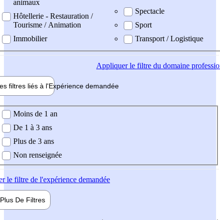
animaux
Spectacle
Hôtellerie - Restauration /
Tourisme / Animation
Sport
Immobilier
Transport / Logistique
Appliquer
le filtre du domaine professi
es filtres liés à l'
Expérience
demandée
ience demandée
Moins de 1 an
De 1 à 3 ans
Plus de 3 ans
Non renseignée
er
le filtre de l'expérience demandée
Plus De
Filtres