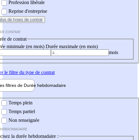
Profession libérale
Reprise d'entreprise
plus
de types de contrat
 DE CONTRAT
ée de contrat
ée minimale (en mois)
Durée maximale (en mois)
mois
er
le filtre du type de contrat
les filtres de
Durée hebdo
madaire
 hebdomadaire
Temps plein
Temps partiel
Non renseignée
 HEBDOMADAIRE
cisez la durée hebdomadaire :