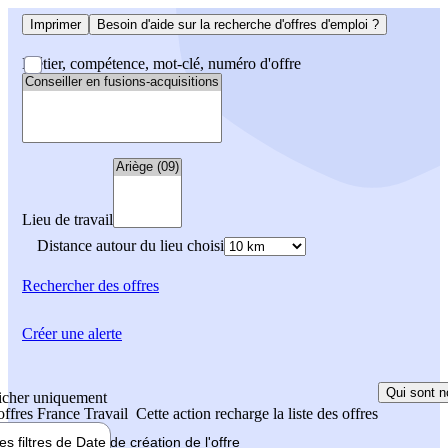
Imprimer
Besoin d'aide sur la recherche d'offres d'emploi ?
Métier, compétence, mot-clé, numéro d'offre
Lieu de travail
Distance autour du lieu choisi
Rechercher
des offres
Créer une alerte
Qui sont n
icher uniquement
 offres France Travail
Cette action recharge la liste des offres
les filtres de
Date de création
de l'offre