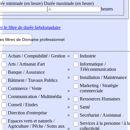
ée minimale (en heure)
Durée maximale (en heure)
heures
er
le filtre de durée hebdomadaire
les filtres de
Domaine pro
fessionnel
ne professionel
Achats / Comptabilité / Gestion
Industrie
Arts / Artisanat d'art
Informatique /
Télécommunication
Banque / Assurance
Installation / Maintenance
Bâtiment / Travaux Publics
Marketing / Stratégie
Commerce / Vente
commerciale
Communication / Multimédia
Ressources Humaines
Conseil / Etudes
Santé
Direction d'entreprise
Secrétariat / Assistanat
Espaces verts et naturels /
Services à la personne / à l
Agriculture / Pêche / Soins aux
collectivité