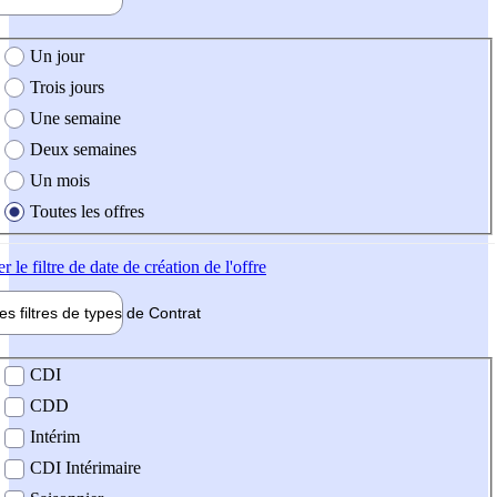
e création de l'offre
Un jour
Trois jours
Une semaine
Deux semaines
Un mois
Toutes les offres
er
le filtre de date de création de l'offre
les filtres de types de
Contrat
de contrat
CDI
CDD
Intérim
CDI Intérimaire