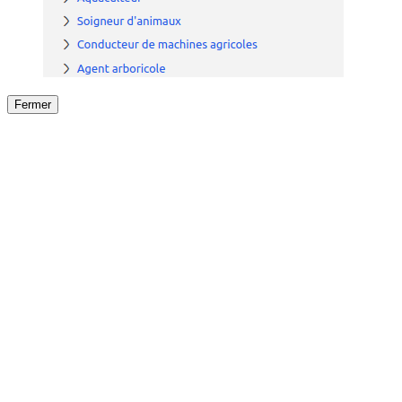
Fermer
Fermer
le détail de l'offre
/
Offre
sur
Offre précéden