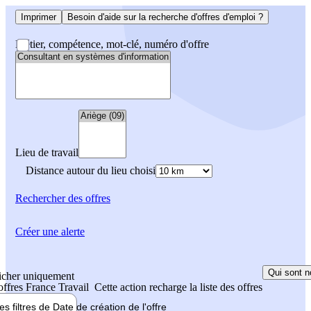
Imprimer
Besoin d'aide sur la recherche d'offres d'emploi ?
Métier, compétence, mot-clé, numéro d'offre
Lieu de travail
Distance autour du lieu choisi
Rechercher
des offres
Créer une alerte
Qui sont n
icher uniquement
 offres France Travail
Cette action recharge la liste des offres
les filtres de
Date de création
de l'offre