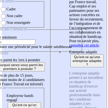
IFICATION
par France travail,
Cap emploi et ses
Cadre
partenaires pour ses
actions concrètes en
Non cadre
faveur du recrutement,
Non renseignée
de l’intégration et de
l’accompagnement de
IRE BRUT MINIMUM
ses collaborateurs en
situation de handicap.
re minimum
Pour en savoir plus,
consultez cet article
.
ssez une périodicité pour le salaire saisi
Entreprise adaptée
NITÉS
Qu'est-ce qu'une
z parmi les 1ers à postuler
entreprise adaptée
?
urquoi serez-vous parmi les
premiers à postuler ?
L'entreprise adaptée
es de plus de 15 jours,
permet à un travailleur
tant moins de 4 candidatures
en situation de
t France Travail est informé)
handicap d'exercer
ICAP
une activité
professionnelle dans
Employeur handi-
des conditions
engagé
adaptées à ses
Qu'est-ce qu'un
capacités. Pour en