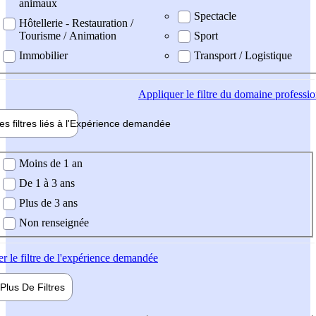
animaux
Spectacle
Hôtellerie - Restauration /
Tourisme / Animation
Sport
Immobilier
Transport / Logistique
Appliquer
le filtre du domaine professi
es filtres liés à l'
Expérience
demandée
ience demandée
Moins de 1 an
De 1 à 3 ans
Plus de 3 ans
Non renseignée
er
le filtre de l'expérience demandée
Plus De
Filtres