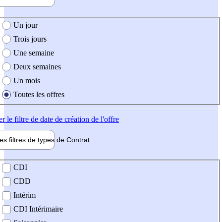
e création de l'offre
Un jour
Trois jours
Une semaine
Deux semaines
Un mois
Toutes les offres
er
le filtre de date de création de l'offre
les filtres de types de
Contrat
de contrat
CDI
CDD
Intérim
CDI Intérimaire