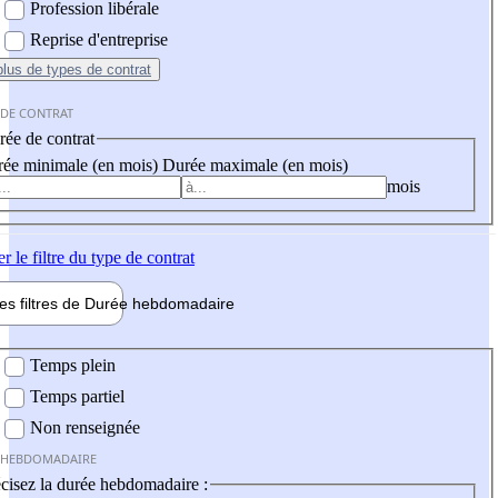
Profession libérale
Reprise d'entreprise
plus
de types de contrat
 DE CONTRAT
ée de contrat
ée minimale (en mois)
Durée maximale (en mois)
mois
er
le filtre du type de contrat
les filtres de
Durée hebdo
madaire
 hebdomadaire
Temps plein
Temps partiel
Non renseignée
 HEBDOMADAIRE
cisez la durée hebdomadaire :