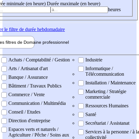
ée minimale (en heure)
Durée maximale (en heure)
heures
er
le filtre de durée hebdomadaire
les filtres de
Domaine pro
fessionnel
ne professionel
Achats / Comptabilité / Gestion
Industrie
Arts / Artisanat d'art
Informatique /
Télécommunication
Banque / Assurance
Installation / Maintenance
Bâtiment / Travaux Publics
Marketing / Stratégie
Commerce / Vente
commerciale
Communication / Multimédia
Ressources Humaines
Conseil / Etudes
Santé
Direction d'entreprise
Secrétariat / Assistanat
Espaces verts et naturels /
Services à la personne / à l
Agriculture / Pêche / Soins aux
collectivité