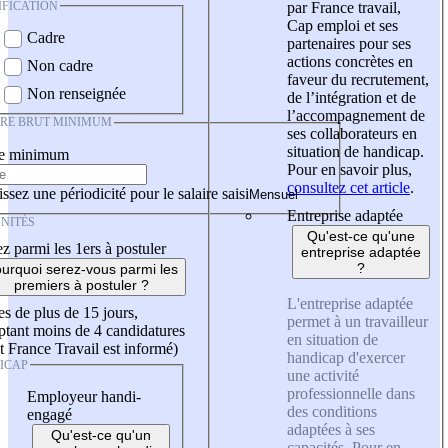
IFICATION
par France travail,
Cap emploi et ses
Cadre
partenaires pour ses
actions concrètes en
Non cadre
faveur du recrutement,
Non renseignée
de l’intégration et de
l’accompagnement de
IRE BRUT MINIMUM
ses collaborateurs en
situation de handicap.
re minimum
Pour en savoir plus,
consultez cet article
.
ssez une périodicité pour le salaire saisi
Entreprise adaptée
NITÉS
Qu'est-ce qu'une
z parmi les 1ers à postuler
entreprise adaptée
?
urquoi serez-vous parmi les
premiers à postuler ?
L'entreprise adaptée
es de plus de 15 jours,
permet à un travailleur
tant moins de 4 candidatures
en situation de
t France Travail est informé)
handicap d'exercer
ICAP
une activité
professionnelle dans
Employeur handi-
des conditions
engagé
adaptées à ses
Qu'est-ce qu'un
capacités. Pour en