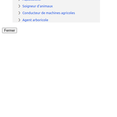
Fermer
Fermer
le détail de l'offre
/
Offre
sur
Offre précéden