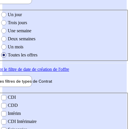
e création de l'offre
Un jour
Trois jours
Une semaine
Deux semaines
Un mois
Toutes les offres
er
le filtre de date de création de l'offre
les filtres de types de
Contrat
de contrat
CDI
CDD
Intérim
CDI Intérimaire