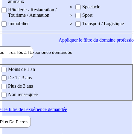
animaux
Spectacle
Hôtellerie - Restauration /
Tourisme / Animation
Sport
Immobilier
Transport / Logistique
Appliquer
le filtre du domaine professi
es filtres liés à l'
Expérience
demandée
ience demandée
Moins de 1 an
De 1 à 3 ans
Plus de 3 ans
Non renseignée
er
le filtre de l'expérience demandée
Plus De
Filtres