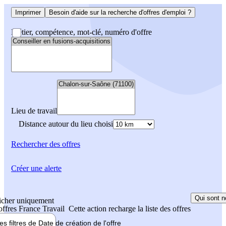
Imprimer
Besoin d'aide sur la recherche d'offres d'emploi ?
Métier, compétence, mot-clé, numéro d'offre
Lieu de travail
Distance autour du lieu choisi
Rechercher
des offres
Créer une alerte
Qui sont n
icher uniquement
 offres France Travail
Cette action recharge la liste des offres
les filtres de
Date de création
de l'offre