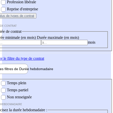
Profession libérale
Reprise d'entreprise
plus
de types de contrat
 DE CONTRAT
ée de contrat
ée minimale (en mois)
Durée maximale (en mois)
mois
er
le filtre du type de contrat
les filtres de
Durée hebdo
madaire
 hebdomadaire
Temps plein
Temps partiel
Non renseignée
 HEBDOMADAIRE
cisez la durée hebdomadaire :