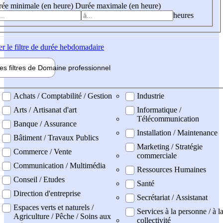
ée minimale (en heure)
Durée maximale (en heure)
heures
er
le filtre de durée hebdomadaire
les filtres de
Domaine pro
fessionnel
ne professionel
Achats / Comptabilité / Gestion
Industrie
Arts / Artisanat d'art
Informatique /
Télécommunication
Banque / Assurance
Installation / Maintenance
Bâtiment / Travaux Publics
Marketing / Stratégie
Commerce / Vente
commerciale
Communication / Multimédia
Ressources Humaines
Conseil / Etudes
Santé
Direction d'entreprise
Secrétariat / Assistanat
Espaces verts et naturels /
Services à la personne / à l
Agriculture / Pêche / Soins aux
collectivité