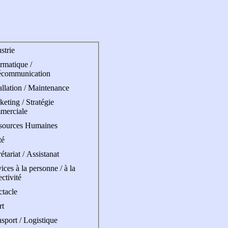
strie
rmatique /
écommunication
allation / Maintenance
eting / Stratégie
merciale
sources Humaines
té
étariat / Assistanat
ices à la personne / à la
ectivité
ctacle
rt
sport / Logistique