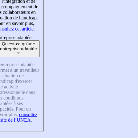
 l’intégration et de
’accompagnement de
s collaborateurs en
tuation de handicap.
ur en savoir plus,
nsultez cet article
.
treprise adaptée
Qu'est-ce qu'une
entreprise adaptée
?
entreprise adaptée
rmet à un travailleur
 situation de
ndicap d'exercer
e activité
ofessionnelle dans
s conditions
aptées à ses
pacités. Pour en
voir plus,
consultez
 site de l’UNEA
.