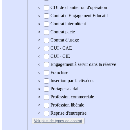
CDI de chantier ou d'opération
Contrat d'Engagement Educatif
Contrat intermittent
Contrat pacte
Contrat d'usage
CUI - CAE
CUI - CIE
Engagement à servir dans la réserve
Franchise
Insertion par l'activ.éco.
Portage salarial
Profession commerciale
Profession libérale
Reprise d'entreprise
Voir plus
de types de contrat