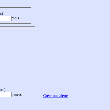
s)
mois
ure)
heures
Créer une alerte