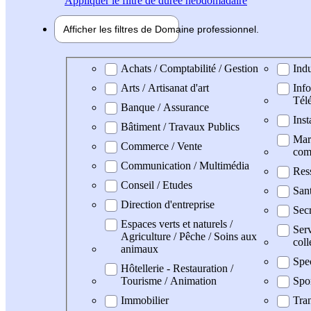
Appliquer
le filtre de durée hebdomadaire
Afficher les filtres de
Domaine pro
fessionnel
Domaine professionel
Achats / Comptabilité / Gestion
Indu
Arts / Artisanat d'art
Info
Tél
Banque / Assurance
Inst
Bâtiment / Travaux Publics
Mark
Commerce / Vente
com
Communication / Multimédia
Res
Conseil / Etudes
San
Direction d'entreprise
Secr
Espaces verts et naturels /
Serv
Agriculture / Pêche / Soins aux
coll
animaux
Spe
Hôtellerie - Restauration /
Tourisme / Animation
Spo
Immobilier
Tran