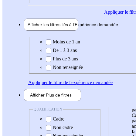
Appliquer
le fil
Afficher les filtres liés à l'
Expérience
demandée
Expérience demandée
Moins de 1 an
De 1 à 3 ans
Plus de 3 ans
Non renseignée
Appliquer
le filtre de l'expérience demandée
Afficher
Plus de
filtres
QUALIFICATION
pa
Ca
Cadre
pa
ac
Non cadre
fa
Non renseignée