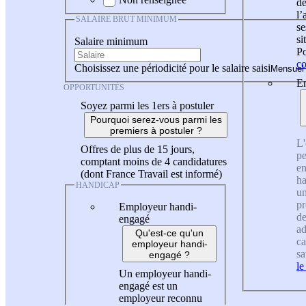
de
l
SALAIRE BRUT MINIMUM
se
si
Salaire minimum
Po
co
Choisissez une périodicité pour le salaire saisi
En
OPPORTUNITÉS
Soyez parmi les 1ers à postuler
Pourquoi serez-vous parmi les
premiers à postuler ?
L'
Offres de plus de 15 jours,
pe
comptant moins de 4 candidatures
en
(dont France Travail est informé)
ha
HANDICAP
un
pr
Employeur handi-
de
engagé
ad
Qu'est-ce qu'un
ca
employeur handi-
sa
engagé ?
le
Un employeur handi-
engagé est un
employeur reconnu