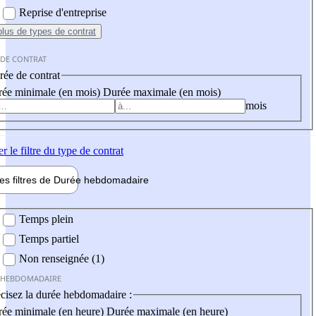
Reprise d'entreprise
plus
de types de contrat
 DE CONTRAT
ée de contrat
ée minimale (en mois)
Durée maximale (en mois)
mois
er
le filtre du type de contrat
les filtres de
Durée hebdo
madaire
 hebdomadaire
Temps plein
Temps partiel
Non renseignée (1)
 HEBDOMADAIRE
cisez la durée hebdomadaire :
ée minimale (en heure)
Durée maximale (en heure)