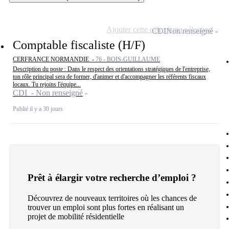
Ajouter cette offre à ma sélection
CDI
Non renseigné
Comptable fiscaliste (H/F)
CERFRANCE NORMANDIE -
76 - BOIS-GUILLAUME
Description du poste : Dans le respect des orientations stratégiques de l'entreprise,
ton rôle principal sera de former, d'animer et d'accompagner les référents fiscaux
locaux. Tu rejoins l'équipe...
CDI - Non renseigné
Publié il y a 30 jours
Prêt à élargir votre recherche d’emploi ?
Découvrez de nouveaux territoires où les chances de
trouver un emploi sont plus fortes en réalisant un
projet de mobilité résidentielle