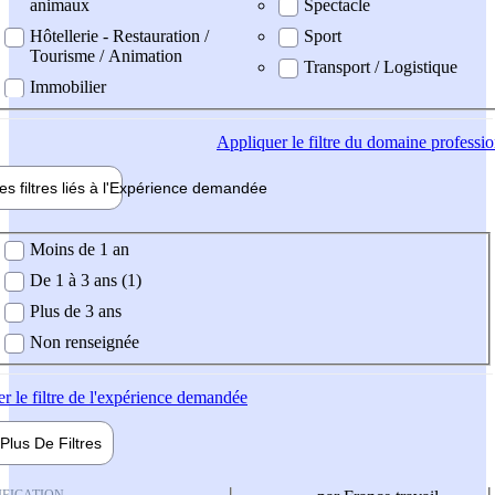
animaux
Spectacle
Hôtellerie - Restauration /
Sport
Tourisme / Animation
Transport / Logistique
Immobilier
Appliquer
le filtre du domaine professi
es filtres liés à l'
Expérience
demandée
ience demandée
Moins de 1 an
De 1 à 3 ans (1)
Plus de 3 ans
Non renseignée
er
le filtre de l'expérience demandée
Plus De
Filtres