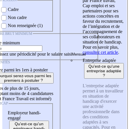
IFICATION
par France travail,
Cap emploi et ses
Cadre
partenaires pour ses
actions concrètes en
Non cadre
faveur du recrutement,
Non renseignée (1)
de l’intégration et de
l’accompagnement de
IRE BRUT MINIMUM
ses collaborateurs en
situation de handicap.
re minimum
Pour en savoir plus,
consultez cet article
.
ssez une périodicité pour le salaire saisi
Entreprise adaptée
NITÉS
Qu'est-ce qu'une
z parmi les 1ers à postuler
entreprise adaptée
?
urquoi serez-vous parmi les
premiers à postuler ?
L'entreprise adaptée
es de plus de 15 jours,
permet à un travailleur
tant moins de 4 candidatures
en situation de
t France Travail est informé)
handicap d'exercer
ICAP
une activité
professionnelle dans
Employeur handi-
des conditions
engagé
adaptées à ses
Qu'est-ce qu'un
capacités. Pour en
employeur handi-