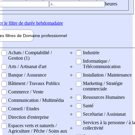
heures
er
le filtre de durée hebdomadaire
les filtres de
Domaine pro
fessionnel
ne professionel
Achats / Comptabilité /
Industrie
Gestion (1)
Informatique /
Arts / Artisanat d'art
Télécommunication
Banque / Assurance
Installation / Maintenance
Bâtiment / Travaux Publics
Marketing / Stratégie
commerciale
Commerce / Vente
Ressources Humaines
Communication / Multimédia
Santé
Conseil / Etudes
Secrétariat / Assistanat
Direction d'entreprise
Services à la personne / à l
Espaces verts et naturels /
collectivité
Agriculture / Pêche / Soins aux