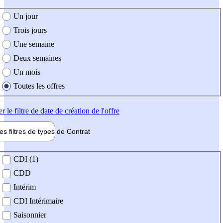
e création de l'offre
Un jour
Trois jours
Une semaine
Deux semaines
Un mois
Toutes les offres
er
le filtre de date de création de l'offre
les filtres de types de
Contrat
de contrat
CDI (1)
CDD
Intérim
CDI Intérimaire
Saisonnier