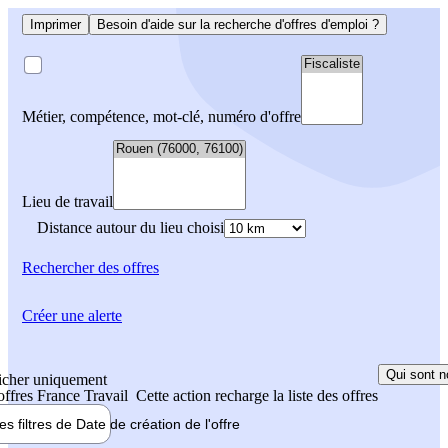
Imprimer
Besoin d'aide sur la recherche d'offres d'emploi ?
Métier, compétence, mot-clé, numéro d'offre
Lieu de travail
Distance autour du lieu choisi
Rechercher
des offres
Créer une alerte
Qui sont n
icher uniquement
 offres France Travail
Cette action recharge la liste des offres
les filtres de
Date de création
de l'offre