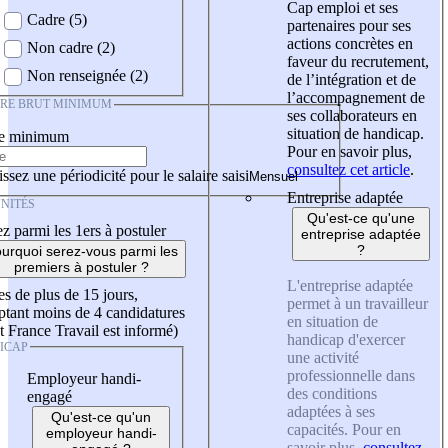
Cap emploi et ses
Cadre (5)
partenaires pour ses
actions concrètes en
Non cadre (2)
faveur du recrutement,
Non renseignée (2)
de l’intégration et de
l’accompagnement de
IRE BRUT MINIMUM
ses collaborateurs en
situation de handicap.
re minimum
Pour en savoir plus,
consultez cet article
.
ssez une périodicité pour le salaire saisi
Entreprise adaptée
NITÉS
Qu'est-ce qu'une
z parmi les 1ers à postuler
entreprise adaptée
?
urquoi serez-vous parmi les
premiers à postuler ?
L'entreprise adaptée
es de plus de 15 jours,
permet à un travailleur
tant moins de 4 candidatures
en situation de
t France Travail est informé)
handicap d'exercer
ICAP
une activité
professionnelle dans
Employeur handi-
des conditions
engagé
adaptées à ses
Qu'est-ce qu'un
capacités. Pour en
employeur handi-
savoir plus,
consultez