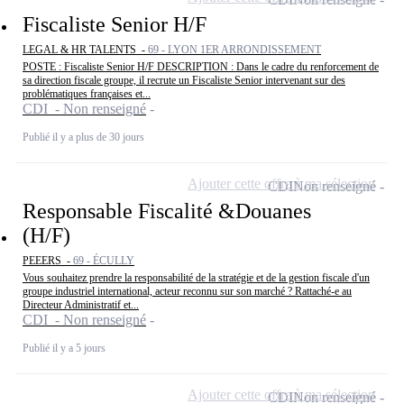
Fiscaliste Senior H/F
LEGAL & HR TALENTS -
69 - LYON 1ER ARRONDISSEMENT
POSTE : Fiscaliste Senior H/F DESCRIPTION : Dans le cadre du renforcement de
sa direction fiscale groupe, il recrute un Fiscaliste Senior intervenant sur des
problématiques françaises et...
CDI - Non renseigné
Publié il y a plus de 30 jours
Ajouter cette offre à ma sélection
CDI
Non renseigné
Responsable Fiscalité &Douanes
(H/F)
PEEERS -
69 - ÉCULLY
Vous souhaitez prendre la responsabilité de la stratégie et de la gestion fiscale d'un
groupe industriel international, acteur reconnu sur son marché ? Rattaché-e au
Directeur Administratif et...
CDI - Non renseigné
Publié il y a 5 jours
Ajouter cette offre à ma sélection
CDI
Non renseigné