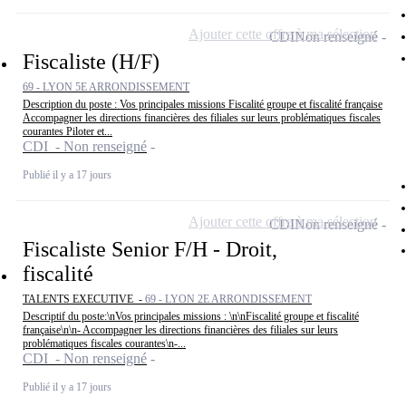
Ajouter cette offre à ma sélection
CDI
Non renseigné
Fiscaliste (H/F)
69 - LYON 5E ARRONDISSEMENT
Description du poste : Vos principales missions Fiscalité groupe et fiscalité française
Accompagner les directions financières des filiales sur leurs problématiques fiscales
courantes Piloter et...
CDI - Non renseigné
Publié il y a 17 jours
Ajouter cette offre à ma sélection
CDI
Non renseigné
Fiscaliste Senior F/H - Droit,
fiscalité
TALENTS EXECUTIVE -
69 - LYON 2E ARRONDISSEMENT
Descriptif du poste:\nVos principales missions : \n\nFiscalité groupe et fiscalité
française\n\n- Accompagner les directions financières des filiales sur leurs
problématiques fiscales courantes\n-...
CDI - Non renseigné
Publié il y a 17 jours