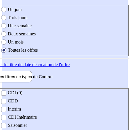
e création de l'offre
Un jour
Trois jours
Une semaine
Deux semaines
Un mois
Toutes les offres
er
le filtre de date de création de l'offre
les filtres de types de
Contrat
de contrat
CDI (9)
CDD
Intérim
CDI Intérimaire
Saisonnier