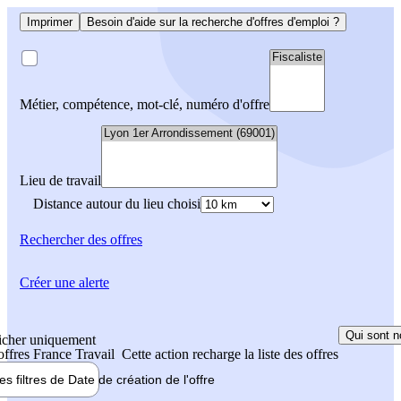
Imprimer
Besoin d'aide sur la recherche d'offres d'emploi ?
Métier, compétence, mot-clé, numéro d'offre
Lieu de travail
Distance autour du lieu choisi
Rechercher
des offres
Créer une alerte
Qui sont n
icher uniquement
 offres France Travail
Cette action recharge la liste des offres
les filtres de
Date de création
de l'offre