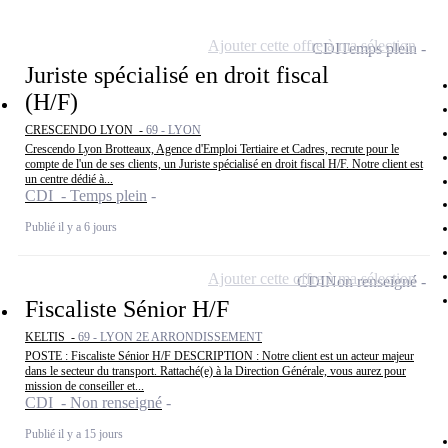
Ajouter cette offre à ma sélection
CDI
Temps plein
Juriste spécialisé en droit fiscal
(H/F)
CRESCENDO LYON -
69 - LYON
Crescendo Lyon Brotteaux, Agence d'Emploi Tertiaire et Cadres, recrute pour le
compte de l'un de ses clients, un Juriste spécialisé en droit fiscal H/F. Notre client est
un centre dédié à...
CDI - Temps plein
Publié il y a 6 jours
Ajouter cette offre à ma sélection
CDI
Non renseigné
Fiscaliste Sénior H/F
KELTIS -
69 - LYON 2E ARRONDISSEMENT
POSTE : Fiscaliste Sénior H/F DESCRIPTION : Notre client est un acteur majeur
dans le secteur du transport. Rattaché(e) à la Direction Générale, vous aurez pour
mission de conseiller et...
CDI - Non renseigné
Publié il y a 15 jours