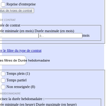
Reprise d'entreprise
plus
de types de contrat
 DE CONTRAT
ée de contrat
ée minimale (en mois)
Durée maximale (en mois)
mois
er
le filtre du type de contrat
les filtres de
Durée hebdo
madaire
 hebdomadaire
Temps plein (1)
Temps partiel
Non renseignée (8)
 HEBDOMADAIRE
cisez la durée hebdomadaire :
ée minimale (en heure)
Durée maximale (en heure)