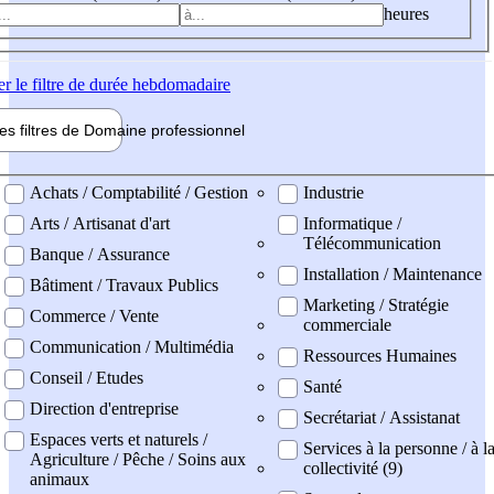
heures
er
le filtre de durée hebdomadaire
les filtres de
Domaine pro
fessionnel
ne professionel
Achats / Comptabilité / Gestion
Industrie
Arts / Artisanat d'art
Informatique /
Télécommunication
Banque / Assurance
Installation / Maintenance
Bâtiment / Travaux Publics
Marketing / Stratégie
Commerce / Vente
commerciale
Communication / Multimédia
Ressources Humaines
Conseil / Etudes
Santé
Direction d'entreprise
Secrétariat / Assistanat
Espaces verts et naturels /
Services à la personne / à l
Agriculture / Pêche / Soins aux
collectivité (9)
animaux