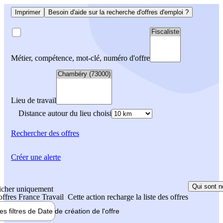
Imprimer
Besoin d'aide sur la recherche d'offres d'emploi ?
Métier, compétence, mot-clé, numéro d'offre
Lieu de travail
Distance autour du lieu choisi
Rechercher
des offres
Créer une alerte
Qui sont n
icher uniquement
 offres France Travail
Cette action recharge la liste des offres
les filtres de
Date de création
de l'offre