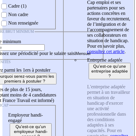
Cap emploi et ses
Cadre (1)
partenaires pour ses
actions concrètes en
Non cadre
faveur du recrutement,
Non renseignée
de l’intégration et de
l’accompagnement de
IRE BRUT MINIMUM
ses collaborateurs en
situation de handicap.
re minimum
Pour en savoir plus,
consultez cet article
.
ssez une périodicité pour le salaire saisi
Entreprise adaptée
NITÉS
Qu'est-ce qu'une
z parmi les 1ers à postuler
entreprise adaptée
?
urquoi serez-vous parmi les
premiers à postuler ?
L'entreprise adaptée
es de plus de 15 jours,
permet à un travailleur
tant moins de 4 candidatures
en situation de
t France Travail est informé)
handicap d'exercer
ICAP
une activité
professionnelle dans
Employeur handi-
des conditions
engagé
adaptées à ses
Qu'est-ce qu'un
capacités. Pour en
employeur handi-
savoir plus,
consultez