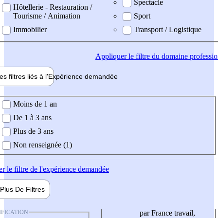
Spectacle
Hôtellerie - Restauration /
Tourisme / Animation
Sport
Immobilier
Transport / Logistique
Appliquer
le filtre du domaine professi
es filtres liés à l'
Expérience
demandée
ience demandée
Moins de 1 an
De 1 à 3 ans
Plus de 3 ans
Non renseignée (1)
er
le filtre de l'expérience demandée
Plus De
Filtres
IFICATION
par France travail,