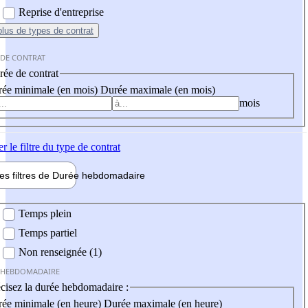
Reprise d'entreprise
plus
de types de contrat
 DE CONTRAT
ée de contrat
ée minimale (en mois)
Durée maximale (en mois)
mois
er
le filtre du type de contrat
les filtres de
Durée hebdo
madaire
 hebdomadaire
Temps plein
Temps partiel
Non renseignée (1)
 HEBDOMADAIRE
cisez la durée hebdomadaire :
ée minimale (en heure)
Durée maximale (en heure)