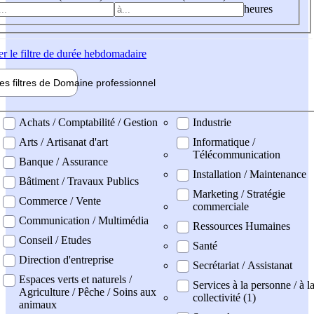
heures
er
le filtre de durée hebdomadaire
les filtres de
Domaine pro
fessionnel
ne professionel
Achats / Comptabilité / Gestion
Industrie
Arts / Artisanat d'art
Informatique /
Télécommunication
Banque / Assurance
Installation / Maintenance
Bâtiment / Travaux Publics
Marketing / Stratégie
Commerce / Vente
commerciale
Communication / Multimédia
Ressources Humaines
Conseil / Etudes
Santé
Direction d'entreprise
Secrétariat / Assistanat
Espaces verts et naturels /
Services à la personne / à l
Agriculture / Pêche / Soins aux
collectivité (1)
animaux