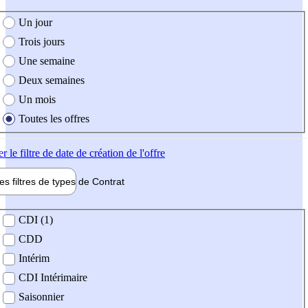
e création de l'offre
Un jour
Trois jours
Une semaine
Deux semaines
Un mois
Toutes les offres
er
le filtre de date de création de l'offre
les filtres de types de
Contrat
de contrat
CDI (1)
CDD
Intérim
CDI Intérimaire
Saisonnier