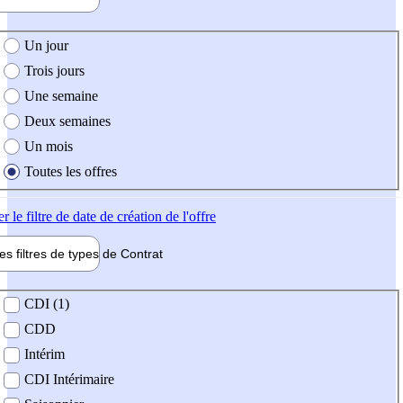
e création de l'offre
Un jour
Trois jours
Une semaine
Deux semaines
Un mois
Toutes les offres
er
le filtre de date de création de l'offre
les filtres de types de
Contrat
de contrat
CDI (1)
CDD
Intérim
CDI Intérimaire