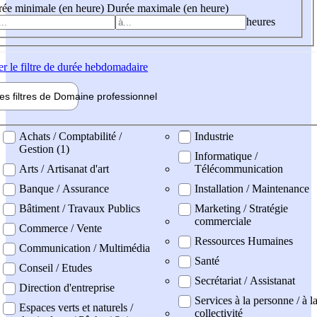
ée minimale (en heure)
Durée maximale (en heure)
heures
er
le filtre de durée hebdomadaire
les filtres de
Domaine pro
fessionnel
ne professionel
Achats / Comptabilité /
Industrie
Gestion (1)
Informatique /
Arts / Artisanat d'art
Télécommunication
Banque / Assurance
Installation / Maintenance
Bâtiment / Travaux Publics
Marketing / Stratégie
commerciale
Commerce / Vente
Ressources Humaines
Communication / Multimédia
Santé
Conseil / Etudes
Secrétariat / Assistanat
Direction d'entreprise
Services à la personne / à l
Espaces verts et naturels /
collectivité