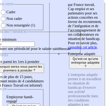
IFICATION
par France travail,
Cap emploi et ses
Cadre
partenaires pour ses
actions concrètes en
Non cadre
faveur du recrutement,
Non renseignée (1)
de l’intégration et de
l’accompagnement de
IRE BRUT MINIMUM
ses collaborateurs en
situation de handicap.
re minimum
Pour en savoir plus,
consultez cet article
.
ssez une périodicité pour le salaire saisi
Entreprise adaptée
NITÉS
Qu'est-ce qu'une
z parmi les 1ers à postuler
entreprise adaptée
?
urquoi serez-vous parmi les
premiers à postuler ?
L'entreprise adaptée
es de plus de 15 jours,
permet à un travailleur
tant moins de 4 candidatures
en situation de
t France Travail est informé)
handicap d'exercer
ICAP
une activité
professionnelle dans
Employeur handi-
des conditions
engagé
adaptées à ses
Qu'est-ce qu'un