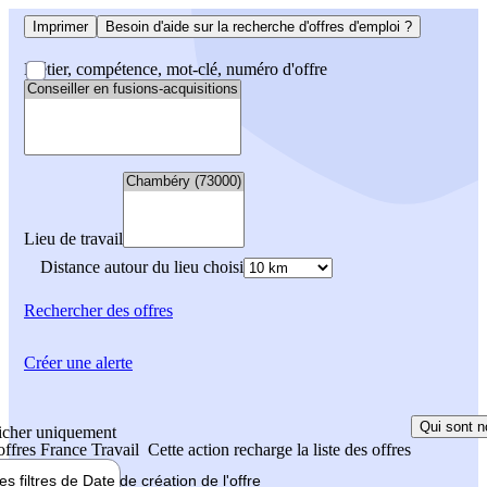
Imprimer
Besoin d'aide sur la recherche d'offres d'emploi ?
Métier, compétence, mot-clé, numéro d'offre
Lieu de travail
Distance autour du lieu choisi
Rechercher
des offres
Créer une alerte
Qui sont n
icher uniquement
 offres France Travail
Cette action recharge la liste des offres
les filtres de
Date de création
de l'offre