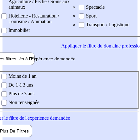
Agriculture / Pêche / Soins aux
animaux
Spectacle
Hôtellerie - Restauration /
Sport
Tourisme / Animation
Transport / Logistique
Immobilier
Appliquer
le filtre du domaine professi
es filtres liés à l'
Expérience
demandée
ience demandée
Moins de 1 an
De 1 à 3 ans
Plus de 3 ans
Non renseignée
er
le filtre de l'expérience demandée
Plus De
Filtres