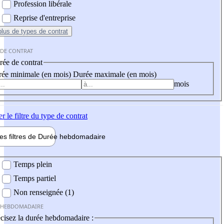
Profession libérale
Reprise d'entreprise
plus
de types de contrat
 DE CONTRAT
ée de contrat
ée minimale (en mois)
Durée maximale (en mois)
mois
er
le filtre du type de contrat
les filtres de
Durée hebdo
madaire
 hebdomadaire
Temps plein
Temps partiel
Non renseignée (1)
 HEBDOMADAIRE
cisez la durée hebdomadaire :