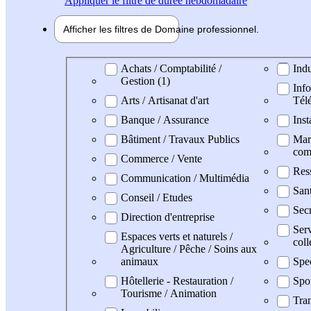
Appliquer
le filtre de durée hebdomadaire
Afficher les filtres de
Domaine pro
fessionnel
Domaine professionel
Achats / Comptabilité /
Indu
Gestion (1)
Info
Arts / Artisanat d'art
Tél
Banque / Assurance
Inst
Bâtiment / Travaux Publics
Mark
com
Commerce / Vente
Res
Communication / Multimédia
San
Conseil / Etudes
Secr
Direction d'entreprise
Serv
Espaces verts et naturels /
coll
Agriculture / Pêche / Soins aux
animaux
Spe
Hôtellerie - Restauration /
Spo
Tourisme / Animation
Tran