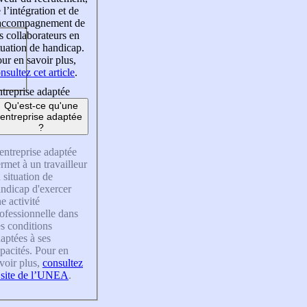
 l’intégration et de
’accompagnement de
s collaborateurs en
tuation de handicap.
ur en savoir plus,
nsultez cet article
.
treprise adaptée
Qu'est-ce qu'une
entreprise adaptée
?
entreprise adaptée
rmet à un travailleur
 situation de
ndicap d'exercer
e activité
ofessionnelle dans
s conditions
aptées à ses
pacités. Pour en
voir plus,
consultez
 site de l’UNEA
.