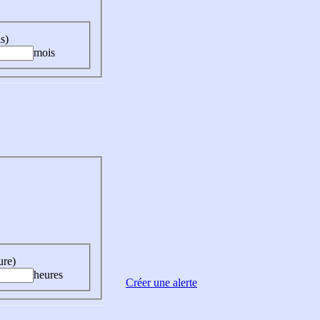
s)
mois
ure)
heures
Créer une alerte