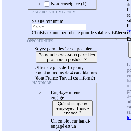
Non renseignée (1)
de
l
SALAIRE BRUT MINIMUM
se
si
Salaire minimum
Po
co
Choisissez une périodicité pour le salaire saisi
En
OPPORTUNITÉS
Soyez parmi les 1ers à postuler
Pourquoi serez-vous parmi les
premiers à postuler ?
L'
Offres de plus de 15 jours,
pe
comptant moins de 4 candidatures
en
(dont France Travail est informé)
ha
HANDICAP
un
pr
Employeur handi-
de
engagé
ad
Qu'est-ce qu'un
ca
employeur handi-
sa
engagé ?
le
Un employeur handi-
engagé est un