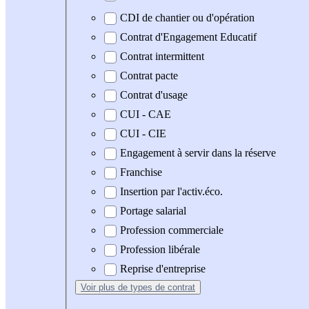
CDI de chantier ou d'opération
Contrat d'Engagement Educatif
Contrat intermittent
Contrat pacte
Contrat d'usage
CUI - CAE
CUI - CIE
Engagement à servir dans la réserve
Franchise
Insertion par l'activ.éco.
Portage salarial
Profession commerciale
Profession libérale
Reprise d'entreprise
Voir plus
de types de contrat