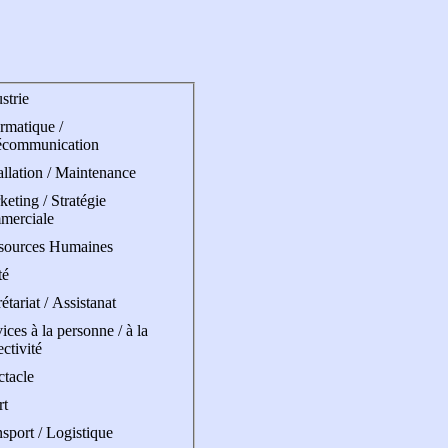
strie
rmatique /
écommunication
allation / Maintenance
eting / Stratégie
merciale
sources Humaines
té
étariat / Assistanat
ices à la personne / à la
ectivité
ctacle
rt
sport / Logistique