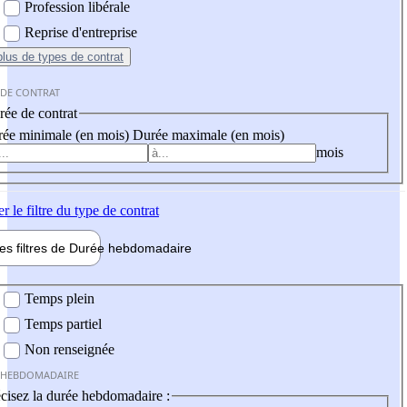
Profession libérale
Reprise d'entreprise
plus
de types de contrat
 DE CONTRAT
ée de contrat
ée minimale (en mois)
Durée maximale (en mois)
mois
er
le filtre du type de contrat
les filtres de
Durée hebdo
madaire
 hebdomadaire
Temps plein
Temps partiel
Non renseignée
 HEBDOMADAIRE
cisez la durée hebdomadaire :