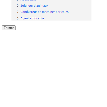
Fermer
Fermer
le détail de l'offre
/
Offre
sur
Offre précéden