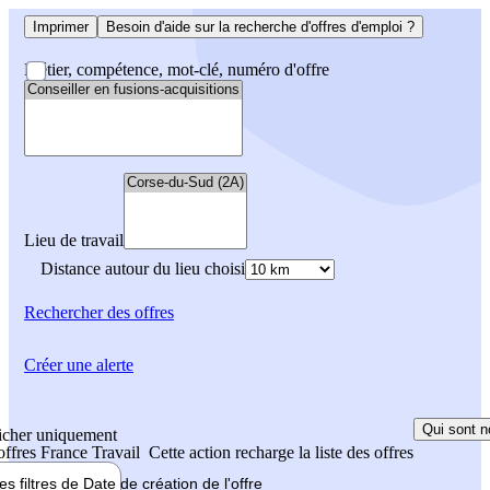
Imprimer
Besoin d'aide sur la recherche d'offres d'emploi ?
Métier, compétence, mot-clé, numéro d'offre
Lieu de travail
Distance autour du lieu choisi
Rechercher
des offres
Créer une alerte
Qui sont n
icher uniquement
 offres France Travail
Cette action recharge la liste des offres
les filtres de
Date de création
de l'offre