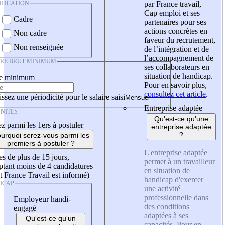
IFICATION
par France travail,
Cap emploi et ses
Cadre
partenaires pour ses
actions concrètes en
Non cadre
faveur du recrutement,
Non renseignée
de l’intégration et de
l’accompagnement de
IRE BRUT MINIMUM
ses collaborateurs en
situation de handicap.
re minimum
Pour en savoir plus,
consultez cet article
.
ssez une périodicité pour le salaire saisi
Entreprise adaptée
NITÉS
Qu'est-ce qu'une
z parmi les 1ers à postuler
entreprise adaptée
?
urquoi serez-vous parmi les
premiers à postuler ?
L'entreprise adaptée
es de plus de 15 jours,
permet à un travailleur
tant moins de 4 candidatures
en situation de
t France Travail est informé)
handicap d'exercer
ICAP
une activité
professionnelle dans
Employeur handi-
des conditions
engagé
adaptées à ses
Qu'est-ce qu'un
capacités. Pour en