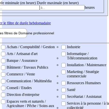
ée minimale (en heure)
Durée maximale (en heure)
heures
er
le filtre de durée hebdomadaire
les filtres de
Domaine pro
fessionnel
ne professionel
Achats / Comptabilité / Gestion
Industrie
Arts / Artisanat d'art
Informatique /
Télécommunication
Banque / Assurance
Installation / Maintenance
Bâtiment / Travaux Publics
Marketing / Stratégie
Commerce / Vente
commerciale
Communication / Multimédia
Ressources Humaines
Conseil / Etudes
Santé
Direction d'entreprise
Secrétariat / Assistanat
Espaces verts et naturels /
Services à la personne / à l
Agriculture / Pêche / Soins aux
collectivité