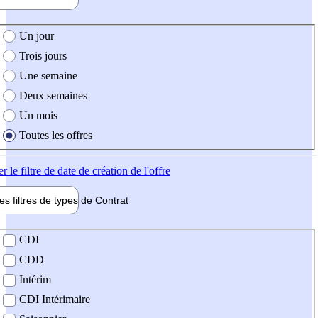
e création de l'offre
Un jour
Trois jours
Une semaine
Deux semaines
Un mois
Toutes les offres
er
le filtre de date de création de l'offre
les filtres de types de
Contrat
de contrat
CDI
CDD
Intérim
CDI Intérimaire