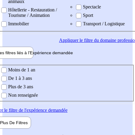
animaux
Spectacle
Hôtellerie - Restauration /
Tourisme / Animation
Sport
Immobilier
Transport / Logistique
Appliquer
le filtre du domaine professi
es filtres liés à l'
Expérience
demandée
ience demandée
Moins de 1 an
De 1 à 3 ans
Plus de 3 ans
Non renseignée
er
le filtre de l'expérience demandée
Plus De
Filtres