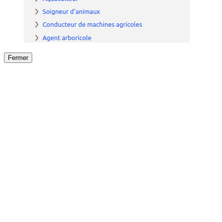
Fermer
Fermer
le détail de l'offre
/
Offre
sur
Offre précéden