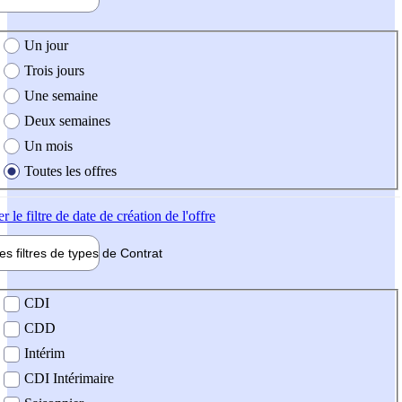
e création de l'offre
Un jour
Trois jours
Une semaine
Deux semaines
Un mois
Toutes les offres
er
le filtre de date de création de l'offre
les filtres de types de
Contrat
de contrat
CDI
CDD
Intérim
CDI Intérimaire