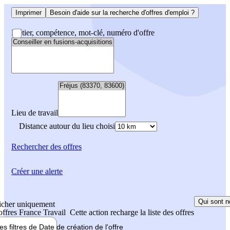
Imprimer
Besoin d'aide sur la recherche d'offres d'emploi ?
Métier, compétence, mot-clé, numéro d'offre
Lieu de travail
Distance autour du lieu choisi
Rechercher
des offres
Créer une alerte
Qui sont n
icher uniquement
 offres France Travail
Cette action recharge la liste des offres
les filtres de
Date de création
de l'offre