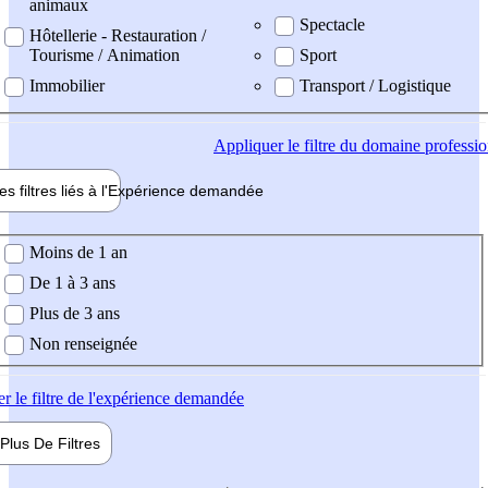
animaux
Spectacle
Hôtellerie - Restauration /
Tourisme / Animation
Sport
Immobilier
Transport / Logistique
Appliquer
le filtre du domaine professi
es filtres liés à l'
Expérience
demandée
ience demandée
Moins de 1 an
De 1 à 3 ans
Plus de 3 ans
Non renseignée
er
le filtre de l'expérience demandée
Plus De
Filtres