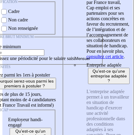
IFICATION
par France travail,
Cap emploi et ses
Cadre
partenaires pour ses
actions concrètes en
Non cadre
faveur du recrutement,
Non renseignée
de l’intégration et de
l’accompagnement de
IRE BRUT MINIMUM
ses collaborateurs en
situation de handicap.
re minimum
Pour en savoir plus,
consultez cet article
.
ssez une périodicité pour le salaire saisi
Entreprise adaptée
NITÉS
Qu'est-ce qu'une
z parmi les 1ers à postuler
entreprise adaptée
?
urquoi serez-vous parmi les
premiers à postuler ?
L'entreprise adaptée
es de plus de 15 jours,
permet à un travailleur
tant moins de 4 candidatures
en situation de
t France Travail est informé)
handicap d'exercer
ICAP
une activité
professionnelle dans
Employeur handi-
des conditions
engagé
adaptées à ses
Qu'est-ce qu'un
capacités. Pour en