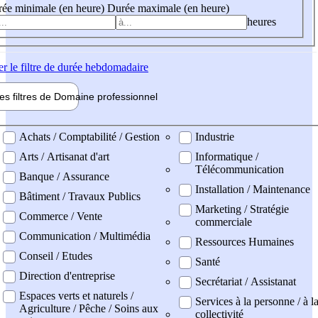
ée minimale (en heure)
Durée maximale (en heure)
heures
er
le filtre de durée hebdomadaire
les filtres de
Domaine pro
fessionnel
ne professionel
Achats / Comptabilité / Gestion
Industrie
Arts / Artisanat d'art
Informatique /
Télécommunication
Banque / Assurance
Installation / Maintenance
Bâtiment / Travaux Publics
Marketing / Stratégie
Commerce / Vente
commerciale
Communication / Multimédia
Ressources Humaines
Conseil / Etudes
Santé
Direction d'entreprise
Secrétariat / Assistanat
Espaces verts et naturels /
Services à la personne / à l
Agriculture / Pêche / Soins aux
collectivité