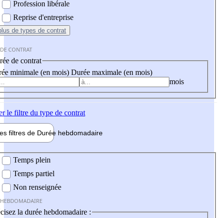
Profession libérale
Reprise d'entreprise
plus
de types de contrat
 DE CONTRAT
ée de contrat
ée minimale (en mois)
Durée maximale (en mois)
mois
er
le filtre du type de contrat
les filtres de
Durée hebdo
madaire
 hebdomadaire
Temps plein
Temps partiel
Non renseignée
 HEBDOMADAIRE
cisez la durée hebdomadaire :