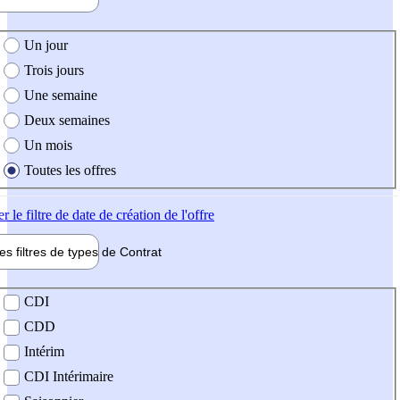
e création de l'offre
Un jour
Trois jours
Une semaine
Deux semaines
Un mois
Toutes les offres
er
le filtre de date de création de l'offre
les filtres de types de
Contrat
de contrat
CDI
CDD
Intérim
CDI Intérimaire