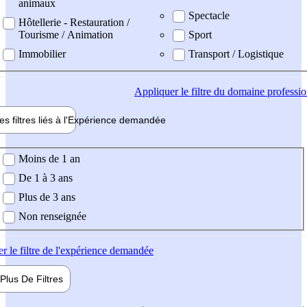
animaux
Spectacle
Hôtellerie - Restauration /
Tourisme / Animation
Sport
Immobilier
Transport / Logistique
Appliquer
le filtre du domaine professi
es filtres liés à l'
Expérience
demandée
ience demandée
Moins de 1 an
De 1 à 3 ans
Plus de 3 ans
Non renseignée
er
le filtre de l'expérience demandée
Plus De
Filtres