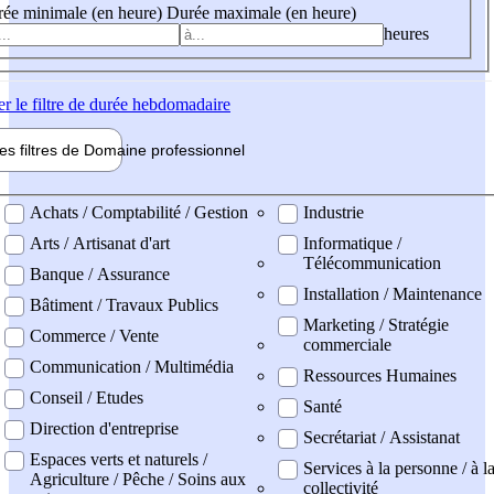
ée minimale (en heure)
Durée maximale (en heure)
heures
er
le filtre de durée hebdomadaire
les filtres de
Domaine pro
fessionnel
ne professionel
Achats / Comptabilité / Gestion
Industrie
Arts / Artisanat d'art
Informatique /
Télécommunication
Banque / Assurance
Installation / Maintenance
Bâtiment / Travaux Publics
Marketing / Stratégie
Commerce / Vente
commerciale
Communication / Multimédia
Ressources Humaines
Conseil / Etudes
Santé
Direction d'entreprise
Secrétariat / Assistanat
Espaces verts et naturels /
Services à la personne / à l
Agriculture / Pêche / Soins aux
collectivité