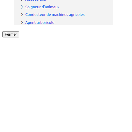
Fermer
Fermer
le détail de l'offre
/
Offre
sur
Offre précéden