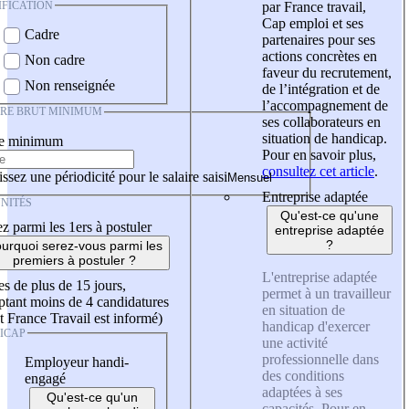
IFICATION
par France travail,
Cap emploi et ses
Cadre
partenaires pour ses
actions concrètes en
Non cadre
faveur du recrutement,
Non renseignée
de l’intégration et de
l’accompagnement de
IRE BRUT MINIMUM
ses collaborateurs en
situation de handicap.
re minimum
Pour en savoir plus,
consultez cet article
.
ssez une périodicité pour le salaire saisi
Entreprise adaptée
NITÉS
Qu'est-ce qu'une
z parmi les 1ers à postuler
entreprise adaptée
?
urquoi serez-vous parmi les
premiers à postuler ?
L'entreprise adaptée
es de plus de 15 jours,
permet à un travailleur
tant moins de 4 candidatures
en situation de
t France Travail est informé)
handicap d'exercer
ICAP
une activité
professionnelle dans
Employeur handi-
des conditions
engagé
adaptées à ses
Qu'est-ce qu'un
capacités. Pour en