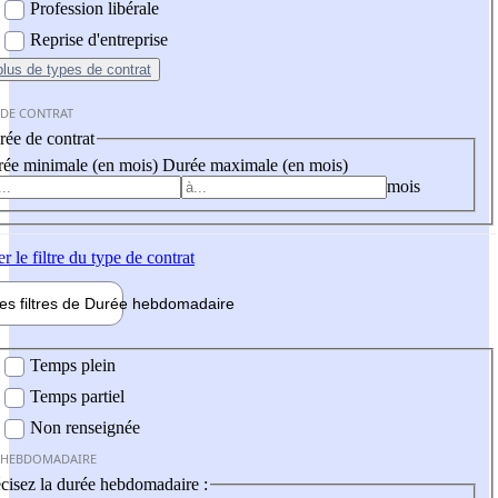
Profession libérale
Reprise d'entreprise
plus
de types de contrat
 DE CONTRAT
ée de contrat
ée minimale (en mois)
Durée maximale (en mois)
mois
er
le filtre du type de contrat
les filtres de
Durée hebdo
madaire
 hebdomadaire
Temps plein
Temps partiel
Non renseignée
 HEBDOMADAIRE
cisez la durée hebdomadaire :