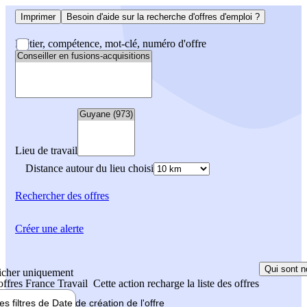
Imprimer
Besoin d'aide sur la recherche d'offres d'emploi ?
Métier, compétence, mot-clé, numéro d'offre
Lieu de travail
Distance autour du lieu choisi
Rechercher
des offres
Créer une alerte
Qui sont n
icher uniquement
 offres France Travail
Cette action recharge la liste des offres
les filtres de
Date de création
de l'offre