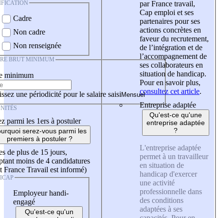
IFICATION
par France travail,
Cap emploi et ses
Cadre
partenaires pour ses
actions concrètes en
Non cadre
faveur du recrutement,
Non renseignée
de l’intégration et de
l’accompagnement de
IRE BRUT MINIMUM
ses collaborateurs en
situation de handicap.
re minimum
Pour en savoir plus,
consultez cet article
.
ssez une périodicité pour le salaire saisi
Entreprise adaptée
NITÉS
Qu'est-ce qu'une
z parmi les 1ers à postuler
entreprise adaptée
?
urquoi serez-vous parmi les
premiers à postuler ?
L'entreprise adaptée
es de plus de 15 jours,
permet à un travailleur
tant moins de 4 candidatures
en situation de
t France Travail est informé)
handicap d'exercer
ICAP
une activité
professionnelle dans
Employeur handi-
des conditions
engagé
adaptées à ses
Qu'est-ce qu'un
capacités. Pour en