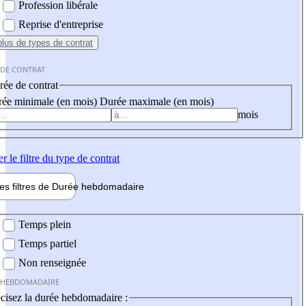
Profession libérale
Reprise d'entreprise
plus
de types de contrat
 DE CONTRAT
ée de contrat
ée minimale (en mois)
Durée maximale (en mois)
mois
er
le filtre du type de contrat
les filtres de
Durée hebdo
madaire
 hebdomadaire
Temps plein
Temps partiel
Non renseignée
 HEBDOMADAIRE
cisez la durée hebdomadaire :