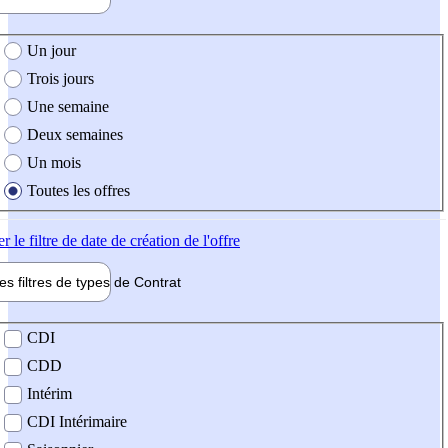
e création de l'offre
Un jour
Trois jours
Une semaine
Deux semaines
Un mois
Toutes les offres
er
le filtre de date de création de l'offre
les filtres de types de
Contrat
de contrat
CDI
CDD
Intérim
CDI Intérimaire