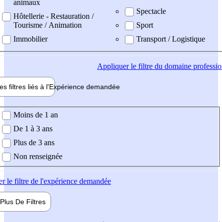
animaux
Spectacle
Hôtellerie - Restauration /
Tourisme / Animation
Sport
Immobilier
Transport / Logistique
Appliquer
le filtre du domaine professi
es filtres liés à l'
Expérience
demandée
ience demandée
Moins de 1 an
De 1 à 3 ans
Plus de 3 ans
Non renseignée
er
le filtre de l'expérience demandée
Plus De
Filtres