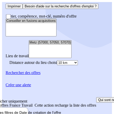
Imprimer
Besoin d'aide sur la recherche d'offres d'emploi ?
Métier, compétence, mot-clé, numéro d'offre
Lieu de travail
Distance autour du lieu choisi
Rechercher
des offres
Créer une alerte
Qui sont n
icher uniquement
 offres France Travail
Cette action recharge la liste des offres
les filtres de
Date de création
de l'offre