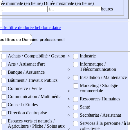
ée minimale (en heure)
Durée maximale (en heure)
heures
er
le filtre de durée hebdomadaire
les filtres de
Domaine pro
fessionnel
ne professionel
Achats / Comptabilité / Gestion
Industrie
Arts / Artisanat d'art
Informatique /
Télécommunication
Banque / Assurance
Installation / Maintenance
Bâtiment / Travaux Publics
Marketing / Stratégie
Commerce / Vente
commerciale
Communication / Multimédia
Ressources Humaines
Conseil / Etudes
Santé
Direction d'entreprise
Secrétariat / Assistanat
Espaces verts et naturels /
Services à la personne / à l
Agriculture / Pêche / Soins aux
collectivité