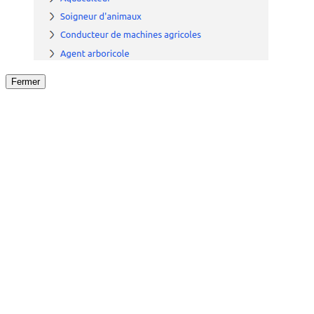
Fermer
Fermer
le détail de l'offre
/
Offre
sur
Offre précéden