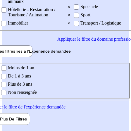
animaux
Spectacle
Hôtellerie - Restauration /
Tourisme / Animation
Sport
Immobilier
Transport / Logistique
Appliquer
le filtre du domaine professi
es filtres liés à l'
Expérience
demandée
ience demandée
Moins de 1 an
De 1 à 3 ans
Plus de 3 ans
Non renseignée
er
le filtre de l'expérience demandée
Plus De
Filtres