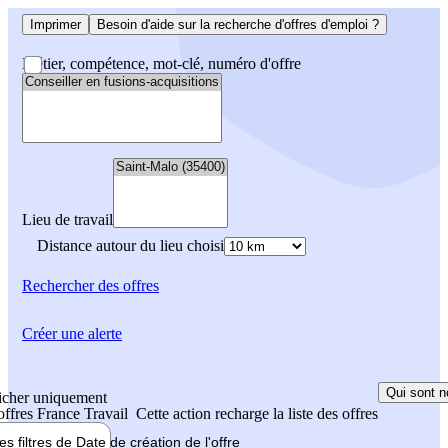
Imprimer
Besoin d'aide sur la recherche d'offres d'emploi ?
Métier, compétence, mot-clé, numéro d'offre
Lieu de travail
Distance autour du lieu choisi
Rechercher
des offres
Créer une alerte
Qui sont n
icher uniquement
 offres France Travail
Cette action recharge la liste des offres
les filtres de
Date de création
de l'offre