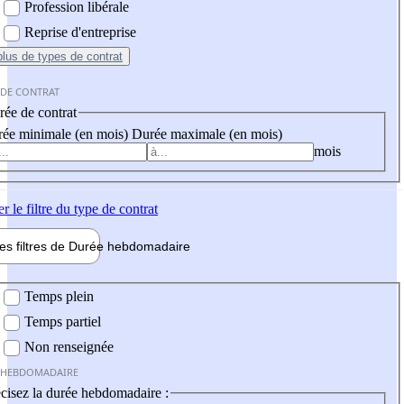
Profession libérale
Reprise d'entreprise
plus
de types de contrat
 DE CONTRAT
ée de contrat
ée minimale (en mois)
Durée maximale (en mois)
mois
er
le filtre du type de contrat
les filtres de
Durée hebdo
madaire
 hebdomadaire
Temps plein
Temps partiel
Non renseignée
 HEBDOMADAIRE
cisez la durée hebdomadaire :