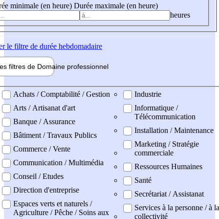
ée minimale (en heure)
Durée maximale (en heure)
heures
er
le filtre de durée hebdomadaire
les filtres de
Domaine pro
fessionnel
ne professionel
Achats / Comptabilité / Gestion
Industrie
Arts / Artisanat d'art
Informatique /
Télécommunication
Banque / Assurance
Installation / Maintenance
Bâtiment / Travaux Publics
Marketing / Stratégie
Commerce / Vente
commerciale
Communication / Multimédia
Ressources Humaines
Conseil / Etudes
Santé
Direction d'entreprise
Secrétariat / Assistanat
Espaces verts et naturels /
Services à la personne / à l
Agriculture / Pêche / Soins aux
collectivité