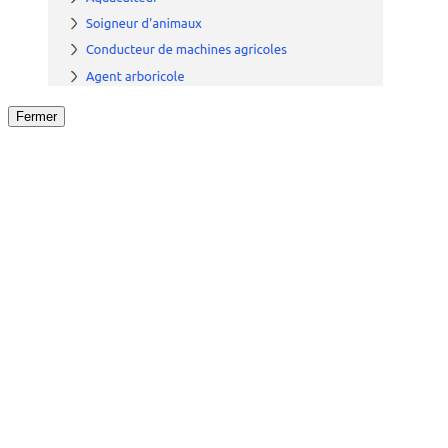
Fermer
Fermer
le détail de l'offre
/
Offre
sur
Offre précéden