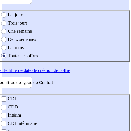
e création de l'offre
Un jour
Trois jours
Une semaine
Deux semaines
Un mois
Toutes les offres
er
le filtre de date de création de l'offre
les filtres de types de
Contrat
de contrat
CDI
CDD
Intérim
CDI Intérimaire