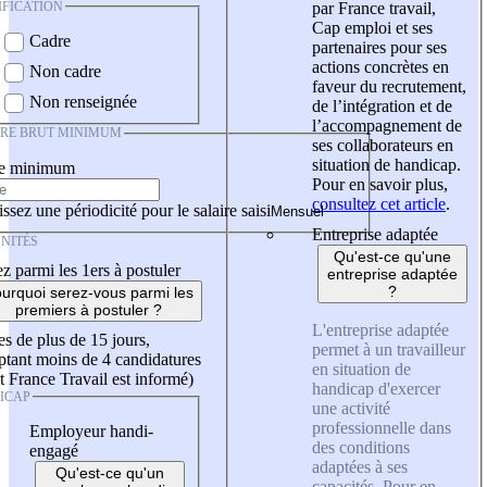
IFICATION
par France travail,
Cap emploi et ses
Cadre
partenaires pour ses
actions concrètes en
Non cadre
faveur du recrutement,
Non renseignée
de l’intégration et de
l’accompagnement de
IRE BRUT MINIMUM
ses collaborateurs en
situation de handicap.
re minimum
Pour en savoir plus,
consultez cet article
.
ssez une périodicité pour le salaire saisi
Entreprise adaptée
NITÉS
Qu'est-ce qu'une
z parmi les 1ers à postuler
entreprise adaptée
?
urquoi serez-vous parmi les
premiers à postuler ?
L'entreprise adaptée
es de plus de 15 jours,
permet à un travailleur
tant moins de 4 candidatures
en situation de
t France Travail est informé)
handicap d'exercer
ICAP
une activité
professionnelle dans
Employeur handi-
des conditions
engagé
adaptées à ses
Qu'est-ce qu'un
capacités. Pour en