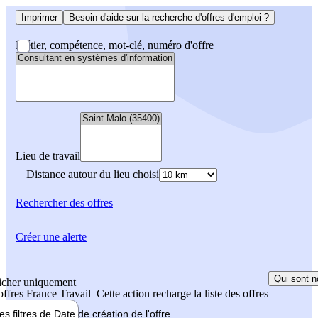
Imprimer
Besoin d'aide sur la recherche d'offres d'emploi ?
Métier, compétence, mot-clé, numéro d'offre
Lieu de travail
Distance autour du lieu choisi
Rechercher
des offres
Créer une alerte
Qui sont n
icher uniquement
 offres France Travail
Cette action recharge la liste des offres
les filtres de
Date de création
de l'offre