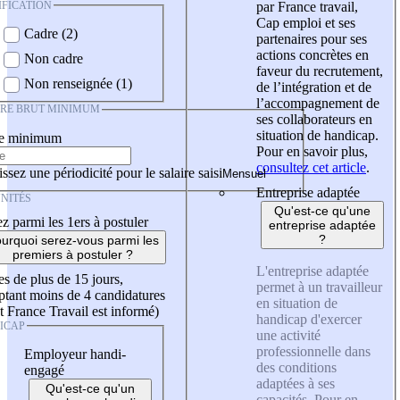
IFICATION
par France travail,
Cap emploi et ses
Cadre (2)
partenaires pour ses
actions concrètes en
Non cadre
faveur du recrutement,
Non renseignée (1)
de l’intégration et de
l’accompagnement de
IRE BRUT MINIMUM
ses collaborateurs en
situation de handicap.
re minimum
Pour en savoir plus,
consultez cet article
.
ssez une périodicité pour le salaire saisi
Entreprise adaptée
NITÉS
Qu'est-ce qu'une
z parmi les 1ers à postuler
entreprise adaptée
?
urquoi serez-vous parmi les
premiers à postuler ?
L'entreprise adaptée
es de plus de 15 jours,
permet à un travailleur
tant moins de 4 candidatures
en situation de
t France Travail est informé)
handicap d'exercer
ICAP
une activité
professionnelle dans
Employeur handi-
des conditions
engagé
adaptées à ses
Qu'est-ce qu'un
capacités. Pour en