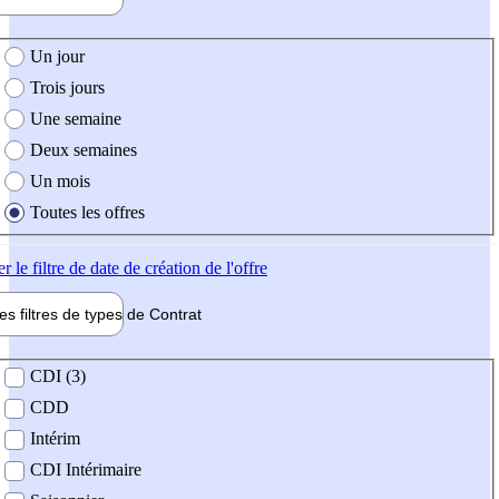
e création de l'offre
Un jour
Trois jours
Une semaine
Deux semaines
Un mois
Toutes les offres
er
le filtre de date de création de l'offre
les filtres de types de
Contrat
de contrat
CDI (3)
CDD
Intérim
CDI Intérimaire