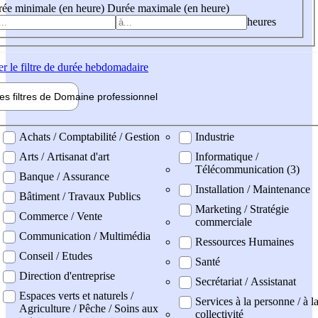
ée minimale (en heure)
Durée maximale (en heure)
heures
er
le filtre de durée hebdomadaire
les filtres de
Domaine pro
fessionnel
ne professionel
Achats / Comptabilité / Gestion
Industrie
Arts / Artisanat d'art
Informatique /
Télécommunication (3)
Banque / Assurance
Installation / Maintenance
Bâtiment / Travaux Publics
Marketing / Stratégie
Commerce / Vente
commerciale
Communication / Multimédia
Ressources Humaines
Conseil / Etudes
Santé
Direction d'entreprise
Secrétariat / Assistanat
Espaces verts et naturels /
Services à la personne / à l
Agriculture / Pêche / Soins aux
collectivité