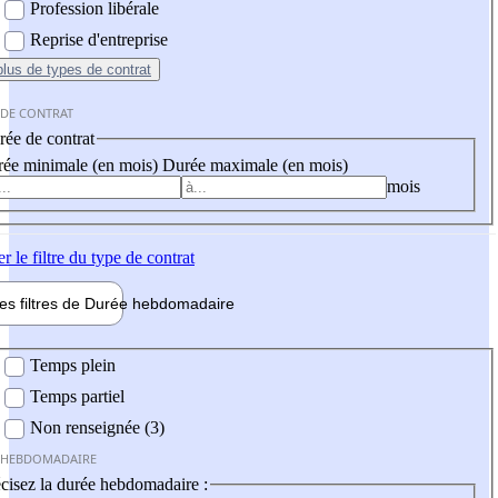
Profession libérale
Reprise d'entreprise
plus
de types de contrat
 DE CONTRAT
ée de contrat
ée minimale (en mois)
Durée maximale (en mois)
mois
er
le filtre du type de contrat
les filtres de
Durée hebdo
madaire
 hebdomadaire
Temps plein
Temps partiel
Non renseignée (3)
 HEBDOMADAIRE
cisez la durée hebdomadaire :