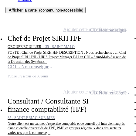
Afficher la carte
(contenu non-accessible)
Ajouter cette offre à ma sélection
CDI
Non renseigné
Chef de Projet SIRH H/F
GROUPE ROULLIER -
35 - SAINT-MALO
POSTE : Chef de Projet SIRH H/F DESCRIPTION : Nous recherchons : un Chef
de Projet SIRH F/H / HRIS Project Manager F/H en CDI - Saint-Malo Au sein de
la Direction des Systèmes...
CDI - Non renseigné
Publié il y a plus de 30 jours
Ajouter cette offre à ma sélection
CDI
Non renseigné
Consultant / Consultante SI
finance comptabilité (H/F)
35 - SAINT-BRIAC-SUR-MER
Notre client est un cabinet d'expertise comptable et de conseil qui intervient auprès
d'une clientèle diversifiée de TPE, PME et groupes régionaux dans des secteurs
variés tels que le commerce,...