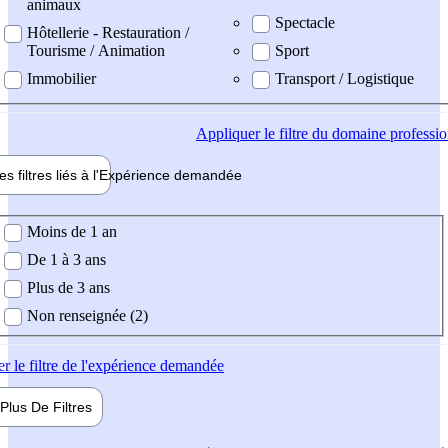
animaux
Spectacle
Hôtellerie - Restauration /
Tourisme / Animation
Sport
Immobilier
Transport / Logistique
Appliquer
le filtre du domaine professi
es filtres liés à l'
Expérience
demandée
ience demandée
Moins de 1 an
De 1 à 3 ans
Plus de 3 ans
Non renseignée (2)
er
le filtre de l'expérience demandée
Plus De
Filtres