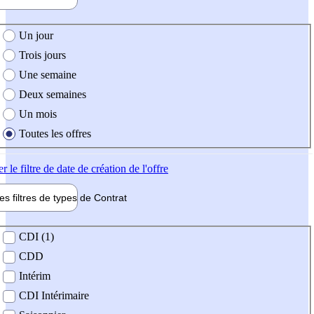
e création de l'offre
Un jour
Trois jours
Une semaine
Deux semaines
Un mois
Toutes les offres
er
le filtre de date de création de l'offre
les filtres de types de
Contrat
de contrat
CDI (1)
CDD
Intérim
CDI Intérimaire