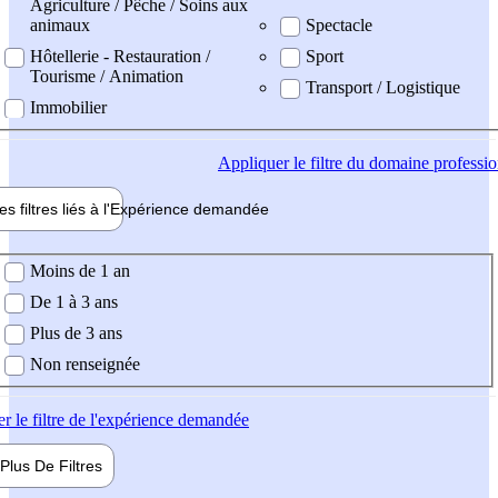
Agriculture / Pêche / Soins aux
animaux
Spectacle
Hôtellerie - Restauration /
Sport
Tourisme / Animation
Transport / Logistique
Immobilier
Appliquer
le filtre du domaine professi
es filtres liés à l'
Expérience
demandée
ience demandée
Moins de 1 an
De 1 à 3 ans
Plus de 3 ans
Non renseignée
er
le filtre de l'expérience demandée
Plus De
Filtres