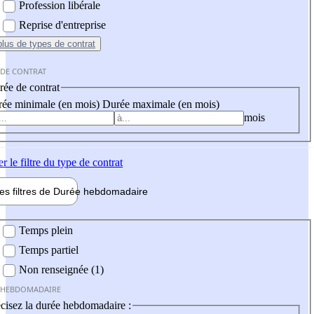
Profession libérale
Reprise d'entreprise
plus
de types de contrat
 DE CONTRAT
ée de contrat
ée minimale (en mois)
Durée maximale (en mois)
mois
er
le filtre du type de contrat
les filtres de
Durée hebdo
madaire
 hebdomadaire
Temps plein
Temps partiel
Non renseignée (1)
 HEBDOMADAIRE
cisez la durée hebdomadaire :