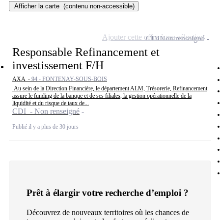
Afficher la carte
(contenu non-accessible)
Ajouter cette offre à ma sélection
CDI
Non renseigné
Responsable Refinancement et
investissement F/H
AXA -
94 - FONTENAY-SOUS-BOIS
Au sein de la Direction Financière, le département ALM, Trésorerie, Refinancement
assure le funding de la banque et de ses filiales, la gestion opérationnelle de la
liquidité et du risque de taux de...
CDI - Non renseigné
Publié il y a plus de 30 jours
Prêt à élargir votre recherche d’emploi ?
Découvrez de nouveaux territoires où les chances de