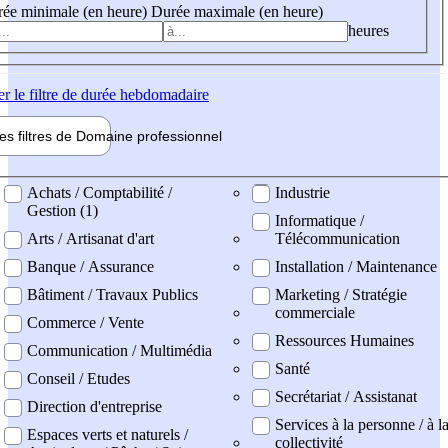
ée minimale (en heure)
Durée maximale (en heure)
heures
er
le filtre de durée hebdomadaire
les filtres de
Domaine pro
fessionnel
ne professionel
Achats / Comptabilité /
Industrie
Gestion (1)
Informatique /
Arts / Artisanat d'art
Télécommunication
Banque / Assurance
Installation / Maintenance
Bâtiment / Travaux Publics
Marketing / Stratégie
commerciale
Commerce / Vente
Ressources Humaines
Communication / Multimédia
Santé
Conseil / Etudes
Secrétariat / Assistanat
Direction d'entreprise
Services à la personne / à l
Espaces verts et naturels /
collectivité