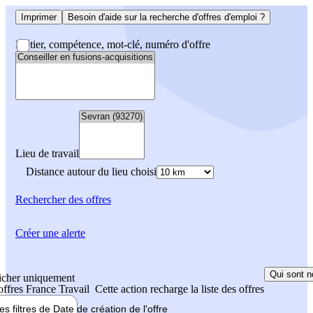
Imprimer
Besoin d'aide sur la recherche d'offres d'emploi ?
Métier, compétence, mot-clé, numéro d'offre
Lieu de travail
Distance autour du lieu choisi
Rechercher
des offres
Créer une alerte
Qui sont n
icher uniquement
 offres France Travail
Cette action recharge la liste des offres
les filtres de
Date de création
de l'offre