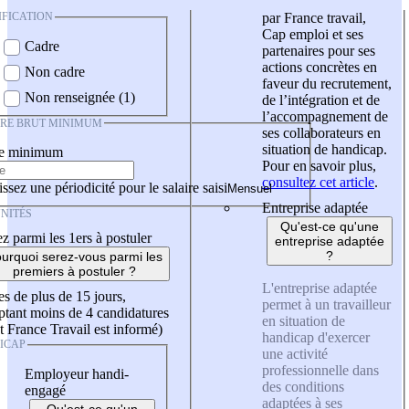
IFICATION
par France travail,
Cap emploi et ses
Cadre
partenaires pour ses
actions concrètes en
Non cadre
faveur du recrutement,
Non renseignée (1)
de l’intégration et de
l’accompagnement de
IRE BRUT MINIMUM
ses collaborateurs en
situation de handicap.
re minimum
Pour en savoir plus,
consultez cet article
.
ssez une périodicité pour le salaire saisi
Entreprise adaptée
NITÉS
Qu'est-ce qu'une
z parmi les 1ers à postuler
entreprise adaptée
?
urquoi serez-vous parmi les
premiers à postuler ?
L'entreprise adaptée
es de plus de 15 jours,
permet à un travailleur
tant moins de 4 candidatures
en situation de
t France Travail est informé)
handicap d'exercer
ICAP
une activité
professionnelle dans
Employeur handi-
des conditions
engagé
adaptées à ses
Qu'est-ce qu'un