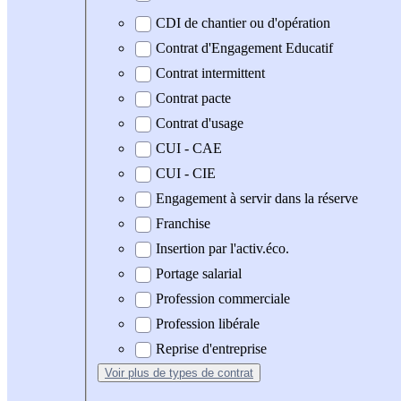
CDI de chantier ou d'opération
Contrat d'Engagement Educatif
Contrat intermittent
Contrat pacte
Contrat d'usage
CUI - CAE
CUI - CIE
Engagement à servir dans la réserve
Franchise
Insertion par l'activ.éco.
Portage salarial
Profession commerciale
Profession libérale
Reprise d'entreprise
Voir plus
de types de contrat