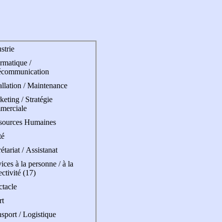
strie
rmatique /
écommunication
allation / Maintenance
eting / Stratégie
merciale
sources Humaines
té
étariat / Assistanat
ices à la personne / à la
ectivité (17)
ctacle
rt
sport / Logistique