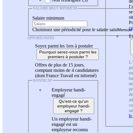
de
l
SALAIRE BRUT MINIMUM
se
si
Salaire minimum
Po
co
Choisissez une périodicité pour le salaire saisi
En
OPPORTUNITÉS
Soyez parmi les 1ers à postuler
Pourquoi serez-vous parmi les
premiers à postuler ?
L'
Offres de plus de 15 jours,
pe
comptant moins de 4 candidatures
en
(dont France Travail est informé)
ha
HANDICAP
un
pr
Employeur handi-
de
engagé
ad
Qu'est-ce qu'un
ca
employeur handi-
sa
engagé ?
le
Un employeur handi-
engagé est un
employeur reconnu