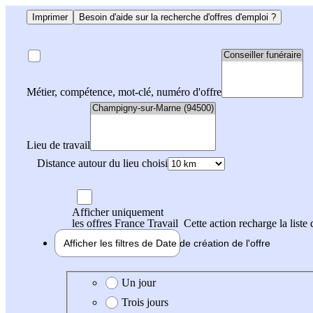
Imprimer
Besoin d'aide sur la recherche d'offres d'emploi ?
Métier, compétence, mot-clé, numéro d'offre
Lieu de travail
Distance autour du lieu choisi
Afficher uniquement
les offres France Travail
Cette action recharge la liste 
Afficher les filtres de
Date de création
de l'offre
Date de création de l'offre
Un jour
Trois jours