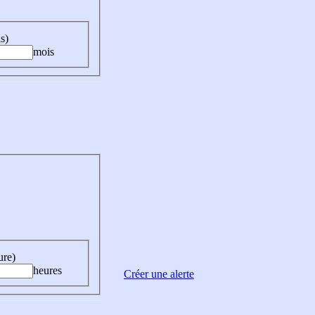
s)
mois
ure)
heures
Créer une alerte