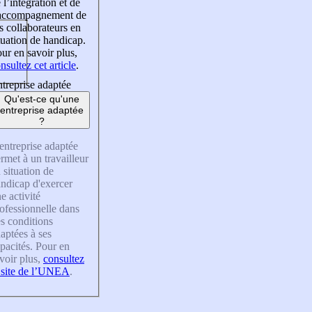
 l’intégration et de
’accompagnement de
s collaborateurs en
tuation de handicap.
ur en savoir plus,
nsultez cet article
.
treprise adaptée
Qu'est-ce qu'une
entreprise adaptée
?
entreprise adaptée
rmet à un travailleur
 situation de
ndicap d'exercer
e activité
ofessionnelle dans
s conditions
aptées à ses
pacités. Pour en
voir plus,
consultez
 site de l’UNEA
.