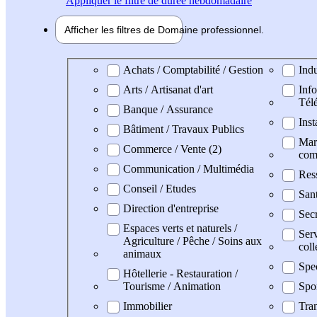
Appliquer
le filtre de durée hebdomadaire
Afficher les filtres de
Domaine pro
fessionnel
Domaine professionel
Achats / Comptabilité / Gestion
Indu
Arts / Artisanat d'art
Info
Tél
Banque / Assurance
Inst
Bâtiment / Travaux Publics
Mark
Commerce / Vente (2)
com
Communication / Multimédia
Res
Conseil / Etudes
San
Direction d'entreprise
Secr
Espaces verts et naturels /
Serv
Agriculture / Pêche / Soins aux
coll
animaux
Spe
Hôtellerie - Restauration /
Tourisme / Animation
Spo
Immobilier
Tran