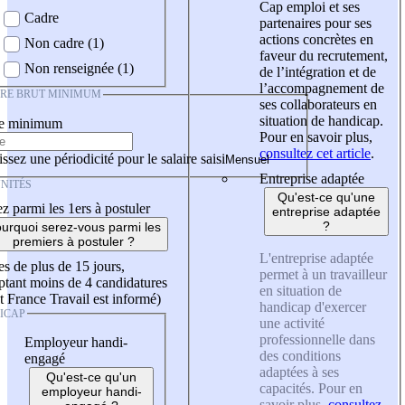
Cap emploi et ses
Cadre
partenaires pour ses
actions concrètes en
Non cadre (1)
faveur du recrutement,
Non renseignée (1)
de l’intégration et de
l’accompagnement de
IRE BRUT MINIMUM
ses collaborateurs en
situation de handicap.
re minimum
Pour en savoir plus,
consultez cet article
.
ssez une périodicité pour le salaire saisi
Entreprise adaptée
NITÉS
Qu'est-ce qu'une
z parmi les 1ers à postuler
entreprise adaptée
?
urquoi serez-vous parmi les
premiers à postuler ?
L'entreprise adaptée
es de plus de 15 jours,
permet à un travailleur
tant moins de 4 candidatures
en situation de
t France Travail est informé)
handicap d'exercer
ICAP
une activité
professionnelle dans
Employeur handi-
des conditions
engagé
adaptées à ses
Qu'est-ce qu'un
capacités. Pour en
employeur handi-
savoir plus,
consultez