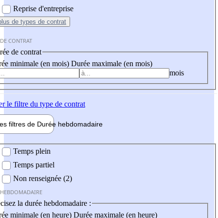
Reprise d'entreprise
plus
de types de contrat
 DE CONTRAT
ée de contrat
ée minimale (en mois)
Durée maximale (en mois)
mois
er
le filtre du type de contrat
les filtres de
Durée hebdo
madaire
 hebdomadaire
Temps plein
Temps partiel
Non renseignée (2)
 HEBDOMADAIRE
cisez la durée hebdomadaire :
ée minimale (en heure)
Durée maximale (en heure)