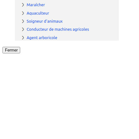
Fermer
Fermer
le détail de l'offre
/
Offre
sur
Offre précéden