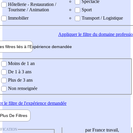
Spectacle
Hôtellerie - Restauration /
Tourisme / Animation
Sport
Immobilier
Transport / Logistique
Appliquer
le filtre du domaine professi
es filtres liés à l'
Expérience
demandée
ience demandée
Moins de 1 an
De 1 à 3 ans
Plus de 3 ans
Non renseignée
er
le filtre de l'expérience demandée
Plus De
Filtres
IFICATION
par France travail,