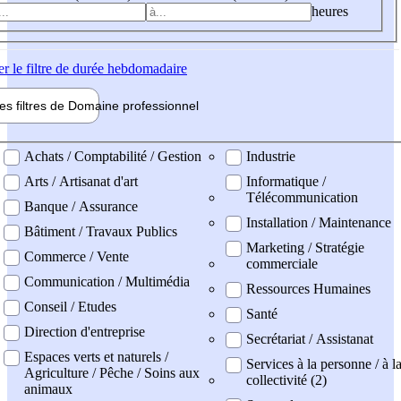
heures
er
le filtre de durée hebdomadaire
les filtres de
Domaine pro
fessionnel
ne professionel
Achats / Comptabilité / Gestion
Industrie
Arts / Artisanat d'art
Informatique /
Télécommunication
Banque / Assurance
Installation / Maintenance
Bâtiment / Travaux Publics
Marketing / Stratégie
Commerce / Vente
commerciale
Communication / Multimédia
Ressources Humaines
Conseil / Etudes
Santé
Direction d'entreprise
Secrétariat / Assistanat
Espaces verts et naturels /
Services à la personne / à l
Agriculture / Pêche / Soins aux
collectivité (2)
animaux