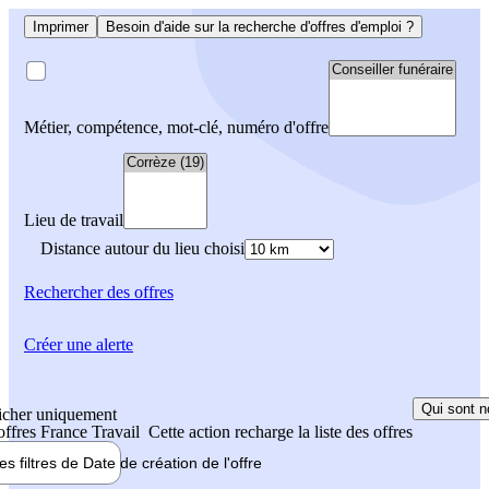
Imprimer
Besoin d'aide sur la recherche d'offres d'emploi ?
Métier, compétence, mot-clé, numéro d'offre
Lieu de travail
Distance autour du lieu choisi
Rechercher
des offres
Créer une alerte
Qui sont n
icher uniquement
 offres France Travail
Cette action recharge la liste des offres
les filtres de
Date de création
de l'offre