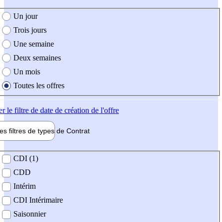
e création de l'offre
Un jour
Trois jours
Une semaine
Deux semaines
Un mois
Toutes les offres
er
le filtre de date de création de l'offre
les filtres de types de
Contrat
de contrat
CDI (1)
CDD
Intérim
CDI Intérimaire
Saisonnier