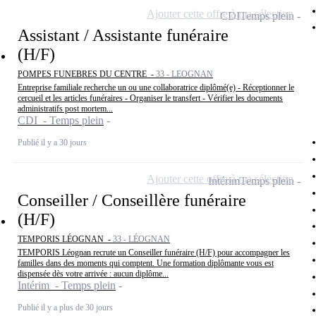
Ajouter cette offre à ma sélection
CDI
Temps plein
Assistant / Assistante funéraire
(H/F)
POMPES FUNEBRES DU CENTRE -
33 - LEOGNAN
Entreprise familiale recherche un ou une collaboratrice diplômé(e) - Réceptionner le
cercueil et les articles funéraires - Organiser le transfert - Vérifier les documents
administratifs post mortem...
CDI - Temps plein
Publié il y a 30 jours
Ajouter cette offre à ma sélection
Intérim
Temps plein
Conseiller / Conseillère funéraire
(H/F)
TEMPORIS LÉOGNAN -
33 - LÉOGNAN
TEMPORIS Léognan recrute un Conseiller funéraire (H/F) pour accompagner les
familles dans des moments qui comptent. Une formation diplômante vous est
dispensée dès votre arrivée : aucun diplôme...
Intérim - Temps plein
Publié il y a plus de 30 jours