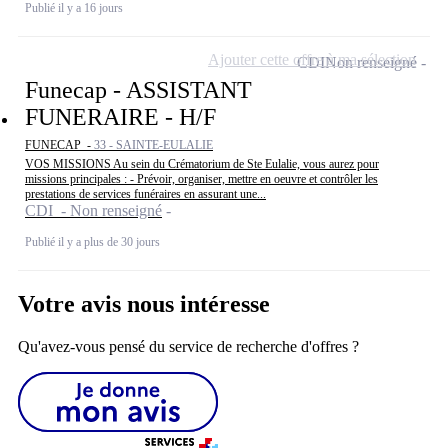
Publié il y a 16 jours
Ajouter cette offre à ma sélection
CDI
Non renseigné
Funecap - ASSISTANT
FUNERAIRE - H/F
FUNECAP -
33 - SAINTE-EULALIE
VOS MISSIONS Au sein du Crématorium de Ste Eulalie, vous aurez pour
missions principales : - Prévoir, organiser, mettre en oeuvre et contrôler les
prestations de services funéraires en assurant une...
CDI - Non renseigné
Publié il y a plus de 30 jours
Votre avis nous intéresse
Qu'avez-vous pensé du service de recherche d'offres ?