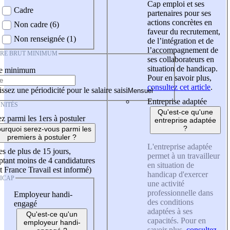
Cap emploi et ses
Cadre
partenaires pour ses
actions concrètes en
Non cadre (6)
faveur du recrutement,
Non renseignée (1)
de l’intégration et de
l’accompagnement de
IRE BRUT MINIMUM
ses collaborateurs en
situation de handicap.
re minimum
Pour en savoir plus,
consultez cet article
.
ssez une périodicité pour le salaire saisi
Entreprise adaptée
NITÉS
Qu'est-ce qu'une
z parmi les 1ers à postuler
entreprise adaptée
?
urquoi serez-vous parmi les
premiers à postuler ?
L'entreprise adaptée
es de plus de 15 jours,
permet à un travailleur
tant moins de 4 candidatures
en situation de
t France Travail est informé)
handicap d'exercer
ICAP
une activité
professionnelle dans
Employeur handi-
des conditions
engagé
adaptées à ses
Qu'est-ce qu'un
capacités. Pour en
employeur handi-
savoir plus,
consultez