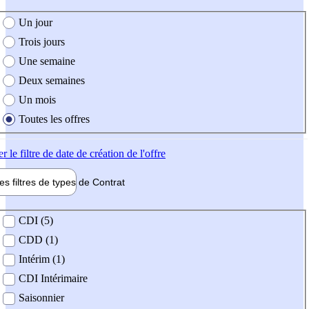
e création de l'offre
Un jour
Trois jours
Une semaine
Deux semaines
Un mois
Toutes les offres
er
le filtre de date de création de l'offre
les filtres de types de
Contrat
de contrat
CDI (5)
CDD (1)
Intérim (1)
CDI Intérimaire
Saisonnier