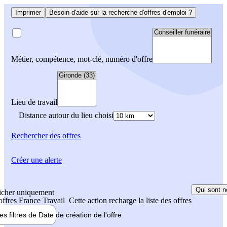
Imprimer
Besoin d'aide sur la recherche d'offres d'emploi ?
Métier, compétence, mot-clé, numéro d'offre
Lieu de travail
Distance autour du lieu choisi
Rechercher
des offres
Créer une alerte
Qui sont n
icher uniquement
 offres France Travail
Cette action recharge la liste des offres
les filtres de
Date de création
de l'offre