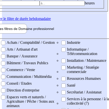
heures
er
le filtre de durée hebdomadaire
les filtres de
Domaine pro
fessionnel
ne professionel
Achats / Comptabilité / Gestion
Industrie
Arts / Artisanat d'art
Informatique /
Télécommunication
Banque / Assurance
Installation / Maintenance
Bâtiment / Travaux Publics
Marketing / Stratégie
Commerce / Vente
commerciale
Communication / Multimédia
Ressources Humaines
Conseil / Etudes
Santé
Direction d'entreprise
Secrétariat / Assistanat
Espaces verts et naturels /
Services à la personne / à l
Agriculture / Pêche / Soins aux
collectivité (7)
animaux