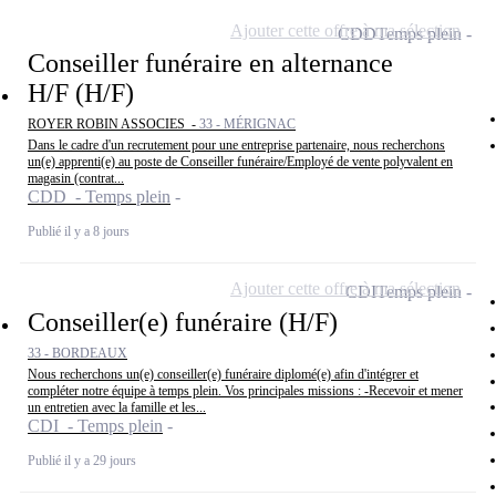
Ajouter cette offre à ma sélection
CDD
Temps plein
Conseiller funéraire en alternance
H/F (H/F)
ROYER ROBIN ASSOCIES -
33 - MÉRIGNAC
Dans le cadre d'un recrutement pour une entreprise partenaire, nous recherchons
un(e) apprenti(e) au poste de Conseiller funéraire/Employé de vente polyvalent en
magasin (contrat...
CDD - Temps plein
Publié il y a 8 jours
Ajouter cette offre à ma sélection
CDI
Temps plein
Conseiller(e) funéraire (H/F)
33 - BORDEAUX
Nous recherchons un(e) conseiller(e) funéraire diplomé(e) afin d'intégrer et
compléter notre équipe à temps plein. Vos principales missions : -Recevoir et mener
un entretien avec la famille et les...
CDI - Temps plein
Publié il y a 29 jours