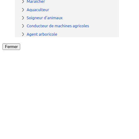
Fermer
Fermer
le détail de l'offre
/
Offre
sur
Offre précéden