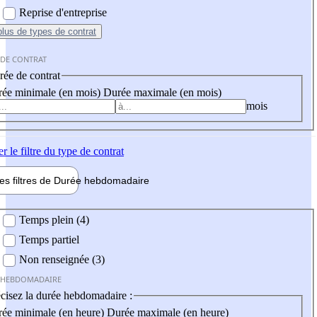
Reprise d'entreprise
plus
de types de contrat
 DE CONTRAT
ée de contrat
ée minimale (en mois)
Durée maximale (en mois)
mois
er
le filtre du type de contrat
les filtres de
Durée hebdo
madaire
 hebdomadaire
Temps plein (4)
Temps partiel
Non renseignée (3)
 HEBDOMADAIRE
cisez la durée hebdomadaire :
ée minimale (en heure)
Durée maximale (en heure)