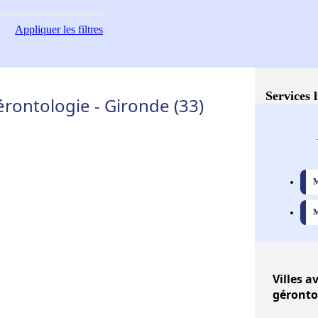
Appliquer
les filtres
Services 
érontologie - Gironde (33)
M
M
Villes
av
géronto