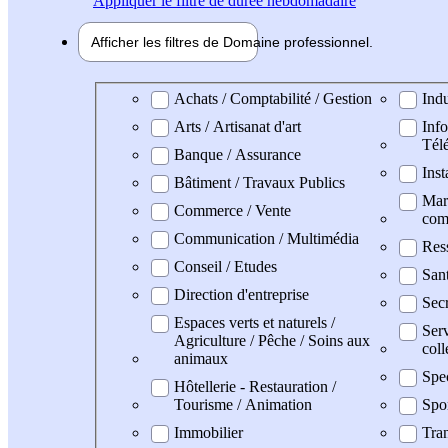
Appliquer
le filtre de durée hebdomadaire
Afficher les filtres de
Domaine pro
fessionnel
Domaine professionel
Achats / Comptabilité / Gestion
Indu
Arts / Artisanat d'art
Info
Tél
Banque / Assurance
Inst
Bâtiment / Travaux Publics
Mark
Commerce / Vente
com
Communication / Multimédia
Res
Conseil / Etudes
Sant
Direction d'entreprise
Secr
Espaces verts et naturels /
Serv
Agriculture / Pêche / Soins aux
coll
animaux
Spe
Hôtellerie - Restauration /
Tourisme / Animation
Spo
Immobilier
Tran