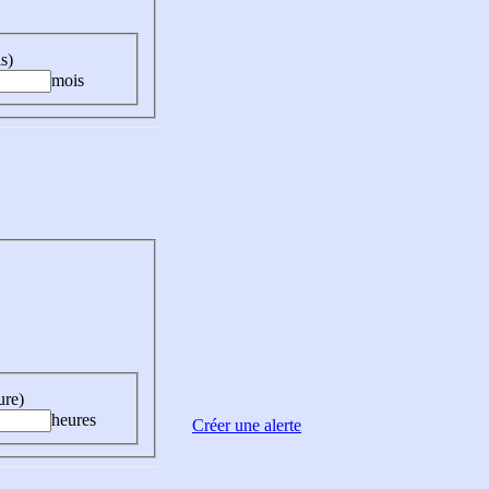
s)
mois
ure)
heures
Créer une alerte