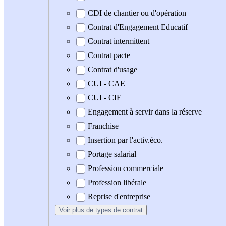
CDI de chantier ou d'opération
Contrat d'Engagement Educatif
Contrat intermittent
Contrat pacte
Contrat d'usage
CUI - CAE
CUI - CIE
Engagement à servir dans la réserve
Franchise
Insertion par l'activ.éco.
Portage salarial
Profession commerciale
Profession libérale
Reprise d'entreprise
Voir plus
de types de contrat