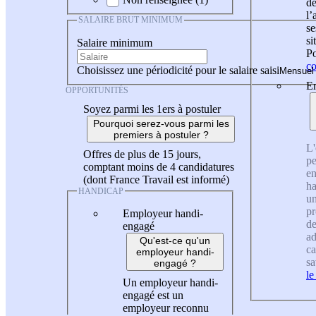
de
l
SALAIRE BRUT MINIMUM
se
si
Salaire minimum
Po
co
Choisissez une périodicité pour le salaire saisi
En
OPPORTUNITÉS
Soyez parmi les 1ers à postuler
Pourquoi serez-vous parmi les
premiers à postuler ?
L'
Offres de plus de 15 jours,
pe
comptant moins de 4 candidatures
en
(dont France Travail est informé)
ha
HANDICAP
un
pr
Employeur handi-
de
engagé
ad
Qu'est-ce qu'un
ca
employeur handi-
sa
engagé ?
le
Un employeur handi-
engagé est un
employeur reconnu