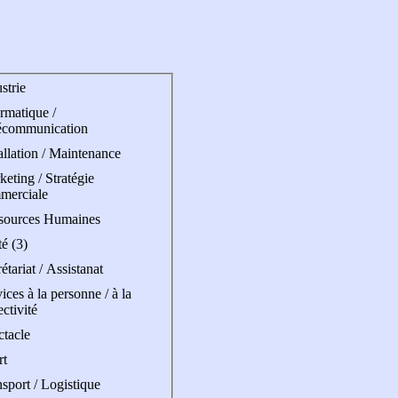
strie
rmatique /
écommunication
allation / Maintenance
eting / Stratégie
merciale
sources Humaines
é (3)
étariat / Assistanat
ices à la personne / à la
ectivité
ctacle
rt
sport / Logistique