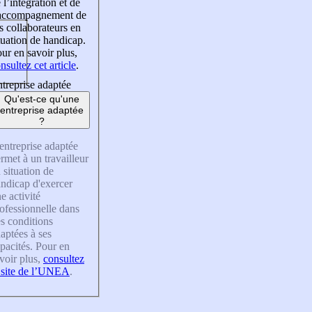
 l’intégration et de
’accompagnement de
s collaborateurs en
tuation de handicap.
ur en savoir plus,
nsultez cet article
.
treprise adaptée
Qu'est-ce qu'une
entreprise adaptée
?
entreprise adaptée
rmet à un travailleur
 situation de
ndicap d'exercer
e activité
ofessionnelle dans
s conditions
aptées à ses
pacités. Pour en
voir plus,
consultez
 site de l’UNEA
.