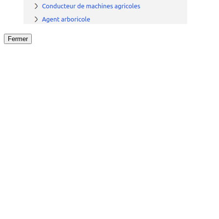
Fermer
Fermer
le détail de l'offre
/
Offre
sur
Offre précéden