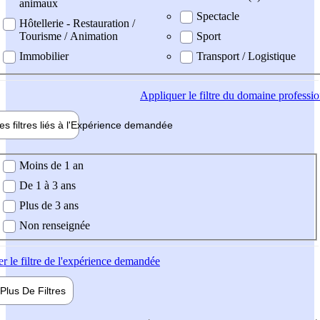
animaux
Spectacle
Hôtellerie - Restauration /
Tourisme / Animation
Sport
Immobilier
Transport / Logistique
Appliquer
le filtre du domaine professi
es filtres liés à l'
Expérience
demandée
ience demandée
Moins de 1 an
De 1 à 3 ans
Plus de 3 ans
Non renseignée
er
le filtre de l'expérience demandée
Plus De
Filtres