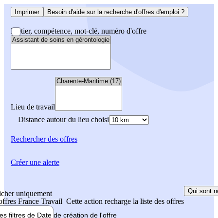
Imprimer
Besoin d'aide sur la recherche d'offres d'emploi ?
Métier, compétence, mot-clé, numéro d'offre
Lieu de travail
Distance autour du lieu choisi
Rechercher
des offres
Créer une alerte
Qui sont n
icher uniquement
 offres France Travail
Cette action recharge la liste des offres
les filtres de
Date de création
de l'offre