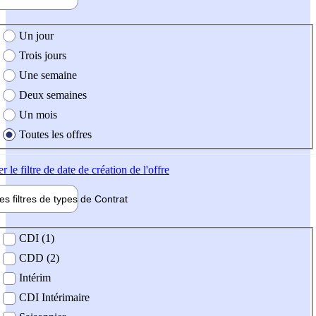
e création de l'offre
Un jour
Trois jours
Une semaine
Deux semaines
Un mois
Toutes les offres
er
le filtre de date de création de l'offre
les filtres de types de
Contrat
de contrat
CDI (1)
CDD (2)
Intérim
CDI Intérimaire