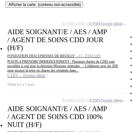
Afficher la carte
(contenu non-accessible)
Ajouter cette offre à ma sélection
CDD
Temps plein
AIDE SOIGNANT/E / AES / AMP
/ AGENT DE SOINS CDD JOUR
(H/F)
FONDATION DIACONESSES DE REUILLY -
17 - ETAULES
POSTE A PRENDRE IMMEDIATEMENT - Plusieurs durées de CDD sont
possibles à voir avec la direction Missions générales : - Collaborer avec les IDE
pour assurer la prise en charge des résidents dans...
CDD - Temps plein
Publié il y a 2 jours
Ajouter cette offre à ma sélection
CDD
Temps plein
AIDE SOIGNANT/E / AES / AMP
/ AGENT DE SOINS CDD 100%
NUIT (H/F)