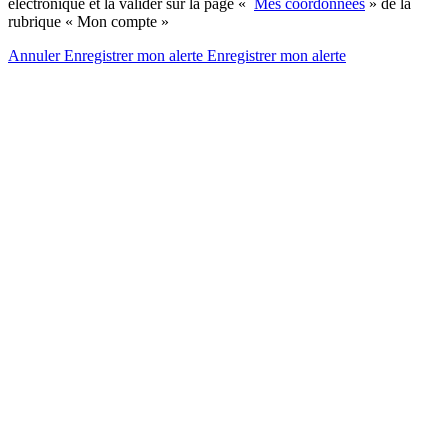
électronique et la valider sur la page «
Mes coordonnées
» de la
rubrique « Mon compte »
Annuler
Enregistrer mon alerte
Enregistrer
mon alerte