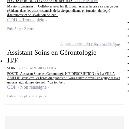
FONDATION DIACONESSES DE REUILLY -
17 - ETAULES
Missions générales : - Collaborer avec les IDE pour assurer la prise en charge des
résidents dans les actes essentiels de la vie quotidienne en fonction du degré
d'autonomie et de l'évolution de leur...
CDD - Temps plein
Publié il y a 2 jours
Ajouter cette offre à ma sélection
CDI
Non renseigné
Assistant Soins en Gérontologie
H/F
SOINS -
17 - SAINT-ROGATIEN
POSTE : Assistant Soins en Gérontologie H/F DESCRIPTION : À La VILLA
AMELIE, vous êtes les héros du quotidien ! Vous aimez le travail en équipe et avez
un sens aigu du prendre soin ? Ça tombe...
CDI - Non renseigné
Publié il y a plus de 30 jours