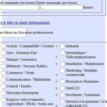
ée minimale (en heure)
Durée maximale (en heure)
heures
er
le filtre de durée hebdomadaire
les filtres de
Domaine pro
fessionnel
ne professionel
Achats / Comptabilité / Gestion
Industrie
Arts / Artisanat d'art
Informatique /
Télécommunication
Banque / Assurance
Installation / Maintenance
Bâtiment / Travaux Publics
Marketing / Stratégie
Commerce / Vente
commerciale
Communication / Multimédia
Ressources Humaines
Conseil / Etudes
Santé (2)
Direction d'entreprise
Secrétariat / Assistanat
Espaces verts et naturels /
Services à la personne / à l
Agriculture / Pêche / Soins aux
collectivité (1)