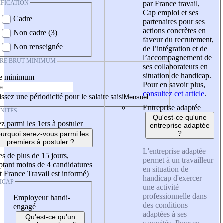
IFICATION
par France travail,
Cap emploi et ses
Cadre
partenaires pour ses
actions concrètes en
Non cadre (3)
faveur du recrutement,
Non renseignée
de l’intégration et de
l’accompagnement de
IRE BRUT MINIMUM
ses collaborateurs en
situation de handicap.
re minimum
Pour en savoir plus,
consultez cet article
.
ssez une périodicité pour le salaire saisi
Entreprise adaptée
NITÉS
Qu'est-ce qu'une
z parmi les 1ers à postuler
entreprise adaptée
?
urquoi serez-vous parmi les
premiers à postuler ?
L'entreprise adaptée
es de plus de 15 jours,
permet à un travailleur
tant moins de 4 candidatures
en situation de
t France Travail est informé)
handicap d'exercer
ICAP
une activité
professionnelle dans
Employeur handi-
des conditions
engagé
adaptées à ses
Qu'est-ce qu'un
capacités. Pour en