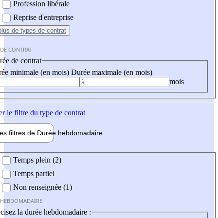
Profession libérale
Reprise d'entreprise
plus
de types de contrat
 DE CONTRAT
ée de contrat
ée minimale (en mois)
Durée maximale (en mois)
mois
er
le filtre du type de contrat
les filtres de
Durée hebdo
madaire
 hebdomadaire
Temps plein (2)
Temps partiel
Non renseignée (1)
 HEBDOMADAIRE
cisez la durée hebdomadaire :