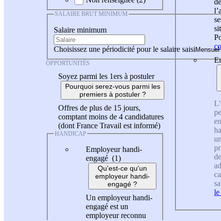
de
l
SALAIRE BRUT MINIMUM
se
si
Salaire minimum
Po
co
Choisissez une périodicité pour le salaire saisi
En
OPPORTUNITÉS
Soyez parmi les 1ers à postuler
Pourquoi serez-vous parmi les
premiers à postuler ?
L'
Offres de plus de 15 jours,
pe
comptant moins de 4 candidatures
en
(dont France Travail est informé)
ha
HANDICAP
un
pr
Employeur handi-
de
engagé (1)
ad
Qu'est-ce qu'un
ca
employeur handi-
sa
engagé ?
le
Un employeur handi-
engagé est un
employeur reconnu