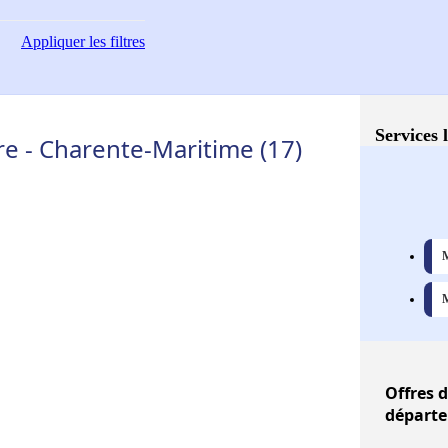
Appliquer
les filtres
Services 
re - Charente-Maritime (17)
M
M
Offres
d
départe