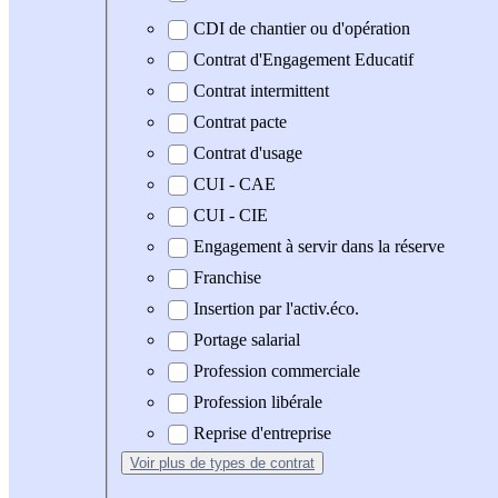
CDI de chantier ou d'opération
Contrat d'Engagement Educatif
Contrat intermittent
Contrat pacte
Contrat d'usage
CUI - CAE
CUI - CIE
Engagement à servir dans la réserve
Franchise
Insertion par l'activ.éco.
Portage salarial
Profession commerciale
Profession libérale
Reprise d'entreprise
Voir plus
de types de contrat