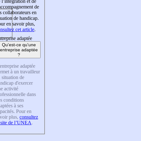
 l’intégration et de
’accompagnement de
s collaborateurs en
tuation de handicap.
ur en savoir plus,
nsultez cet article
.
treprise adaptée
Qu'est-ce qu'une
entreprise adaptée
?
entreprise adaptée
rmet à un travailleur
 situation de
ndicap d'exercer
e activité
ofessionnelle dans
s conditions
aptées à ses
pacités. Pour en
voir plus,
consultez
 site de l’UNEA
.