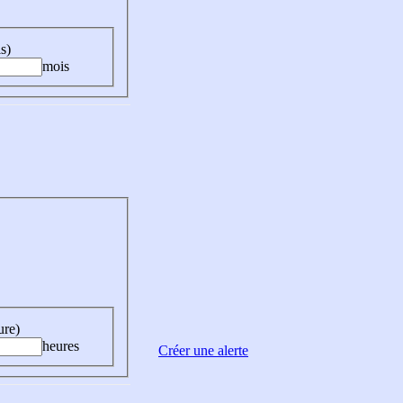
s)
mois
ure)
heures
Créer une alerte