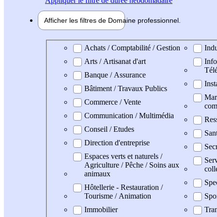
Appliquer
le filtre de durée hebdomadaire
Afficher les filtres de
Domaine pro
fessionnel
Domaine professionel
Achats / Comptabilité / Gestion
Indu
Arts / Artisanat d'art
Info
Tél
Banque / Assurance
Inst
Bâtiment / Travaux Publics
Mark
Commerce / Vente
com
Communication / Multimédia
Res
Conseil / Etudes
Sant
Direction d'entreprise
Secr
Espaces verts et naturels /
Serv
Agriculture / Pêche / Soins aux
coll
animaux
Spe
Hôtellerie - Restauration /
Tourisme / Animation
Spo
Immobilier
Tran