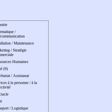
strie
rmatique /
écommunication
allation / Maintenance
eting / Stratégie
merciale
sources Humaines
é (9)
étariat / Assistanat
ices à la personne / à la
ectivité
ctacle
rt
sport / Logistique