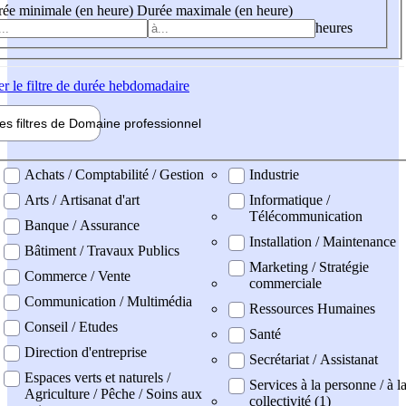
ée minimale (en heure)
Durée maximale (en heure)
heures
er
le filtre de durée hebdomadaire
les filtres de
Domaine pro
fessionnel
ne professionel
Achats / Comptabilité / Gestion
Industrie
Arts / Artisanat d'art
Informatique /
Télécommunication
Banque / Assurance
Installation / Maintenance
Bâtiment / Travaux Publics
Marketing / Stratégie
Commerce / Vente
commerciale
Communication / Multimédia
Ressources Humaines
Conseil / Etudes
Santé
Direction d'entreprise
Secrétariat / Assistanat
Espaces verts et naturels /
Services à la personne / à l
Agriculture / Pêche / Soins aux
collectivité (1)