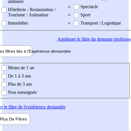
animaux
Spectacle
Hôtellerie - Restauration /
Tourisme / Animation
Sport
Immobilier
Transport / Logistique
Appliquer
le filtre du domaine professi
es filtres liés à l'
Expérience
demandée
ience demandée
Moins de 1 an
De 1 à 3 ans
Plus de 3 ans
Non renseignée
er
le filtre de l'expérience demandée
Plus De
Filtres