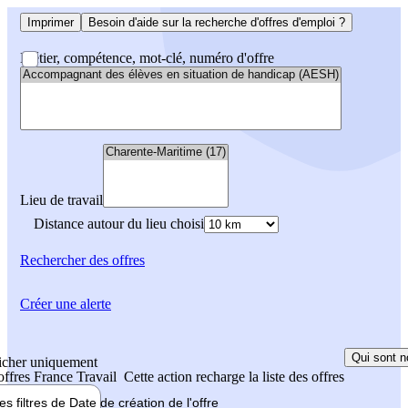
Imprimer
Besoin d'aide sur la recherche d'offres d'emploi ?
Métier, compétence, mot-clé, numéro d'offre
Lieu de travail
Distance autour du lieu choisi
Rechercher
des offres
Créer une alerte
Qui sont n
icher uniquement
 offres France Travail
Cette action recharge la liste des offres
les filtres de
Date de création
de l'offre