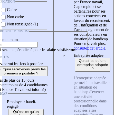
IFICATION
par France travail,
Cap emploi et ses
Cadre
partenaires pour ses
actions concrètes en
Non cadre
faveur du recrutement,
Non renseignée (1)
de l’intégration et de
l’accompagnement de
IRE BRUT MINIMUM
ses collaborateurs en
situation de handicap.
re minimum
Pour en savoir plus,
consultez cet article
.
ssez une périodicité pour le salaire saisi
Entreprise adaptée
NITÉS
Qu'est-ce qu'une
z parmi les 1ers à postuler
entreprise adaptée
?
urquoi serez-vous parmi les
premiers à postuler ?
L'entreprise adaptée
es de plus de 15 jours,
permet à un travailleur
tant moins de 4 candidatures
en situation de
t France Travail est informé)
handicap d'exercer
ICAP
une activité
professionnelle dans
Employeur handi-
des conditions
engagé
adaptées à ses
Qu'est-ce qu'un
capacités. Pour en