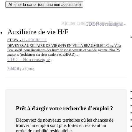
Afficher la carte
(contenu non-accessible)
Ajouter cette offre à ma sélection
CDD
Non renseigné
Auxiliaire de vie H/F
STEVA -
17 - ROCHELLE
DEVENEZ AUXILIAIRE DE VIE (H/F) EN VILLA BEAUSOLEIL Chez Villa
Beausoleil, nous imaginons des lieux de vie innovants et haut de gamme. Nos 25
maisons (résidences services seniors et EHPAD)...
CDD - Non renseigné
Publié il y a 8 jours
Prêt à élargir votre recherche d’emploi ?
Découvrez de nouveaux territoires où les chances de
trouver un emploi sont plus fortes en réalisant un
projet de mobilité résidentielle