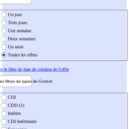
e création de l'offre
Un jour
Trois jours
Une semaine
Deux semaines
Un mois
Toutes les offres
er
le filtre de date de création de l'offre
les filtres de types de
Contrat
de contrat
CDI
CDD (1)
Intérim
CDI Intérimaire