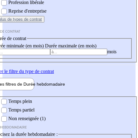
Profession libérale
Reprise d'entreprise
plus
de types de contrat
 DE CONTRAT
ée de contrat
ée minimale (en mois)
Durée maximale (en mois)
mois
er
le filtre du type de contrat
les filtres de
Durée hebdo
madaire
 hebdomadaire
Temps plein
Temps partiel
Non renseignée (1)
 HEBDOMADAIRE
cisez la durée hebdomadaire :