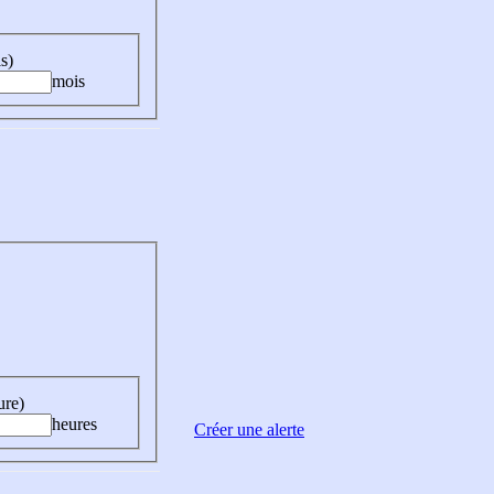
s)
mois
ure)
heures
Créer une alerte