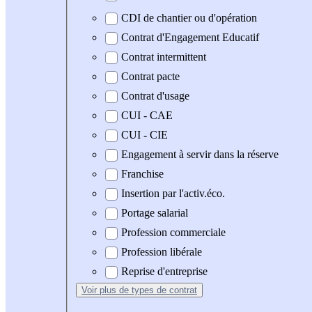
CDI de chantier ou d'opération
Contrat d'Engagement Educatif
Contrat intermittent
Contrat pacte
Contrat d'usage
CUI - CAE
CUI - CIE
Engagement à servir dans la réserve
Franchise
Insertion par l'activ.éco.
Portage salarial
Profession commerciale
Profession libérale
Reprise d'entreprise
Voir plus
de types de contrat