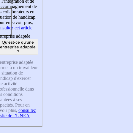
 l’intégration et de
’accompagnement de
s collaborateurs en
tuation de handicap.
ur en savoir plus,
nsultez cet article
.
treprise adaptée
Qu'est-ce qu'une
entreprise adaptée
?
entreprise adaptée
rmet à un travailleur
 situation de
ndicap d'exercer
e activité
ofessionnelle dans
s conditions
aptées à ses
pacités. Pour en
voir plus,
consultez
 site de l’UNEA
.