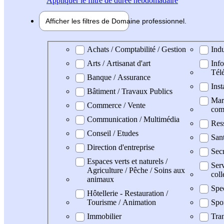
Appliquer
le filtre de durée hebdomadaire
Afficher les filtres de
Domaine pro
fessionnel
Domaine professionel
Achats / Comptabilité / Gestion
Indu
Arts / Artisanat d'art
Info
Tél
Banque / Assurance
Inst
Bâtiment / Travaux Publics
Mark
Commerce / Vente
com
Communication / Multimédia
Res
Conseil / Etudes
San
Direction d'entreprise
Secr
Espaces verts et naturels /
Serv
Agriculture / Pêche / Soins aux
coll
animaux
Spe
Hôtellerie - Restauration /
Tourisme / Animation
Spo
Immobilier
Tran