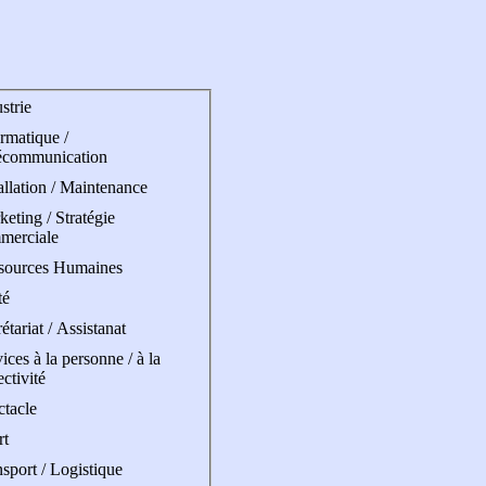
strie
rmatique /
écommunication
allation / Maintenance
eting / Stratégie
merciale
sources Humaines
té
étariat / Assistanat
ices à la personne / à la
ectivité
ctacle
rt
sport / Logistique