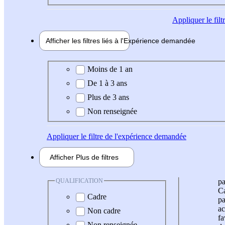
Appliquer
le fil
Afficher les filtres liés à l'
Expérience
demandée
Expérience demandée
Moins de 1 an
De 1 à 3 ans
Plus de 3 ans
Non renseignée
Appliquer
le filtre de l'expérience demandée
Afficher
Plus de
filtres
QUALIFICATION
pa
Ca
Cadre
pa
ac
Non cadre
fa
Non renseignée