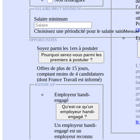
de
l
SALAIRE BRUT MINIMUM
se
si
Salaire minimum
Po
co
Choisissez une périodicité pour le salaire saisi
En
OPPORTUNITÉS
Soyez parmi les 1ers à postuler
Pourquoi serez-vous parmi les
premiers à postuler ?
L'
Offres de plus de 15 jours,
pe
comptant moins de 4 candidatures
en
(dont France Travail est informé)
ha
HANDICAP
un
pr
Employeur handi-
de
engagé
ad
Qu'est-ce qu'un
ca
employeur handi-
sa
engagé ?
le
Un employeur handi-
engagé est un
employeur reconnu