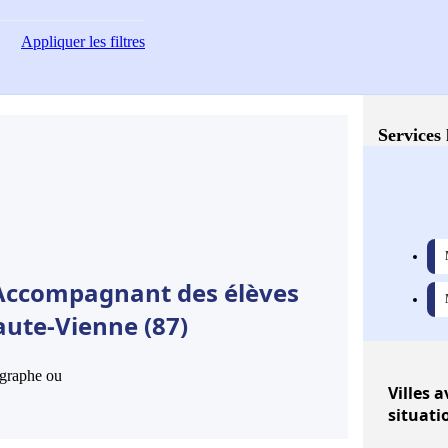
Appliquer
les filtres
Services 
 Accompagnant des élèves
aute-Vienne (87)
hographe ou
Villes
av
situati