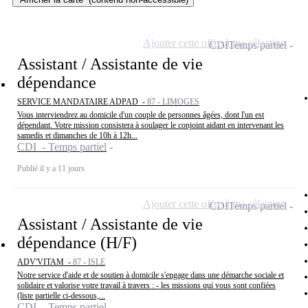
Ajouter cette offre à ma sélection
CDI
Temps partiel
Assistant / Assistante de vie
dépendance
SERVICE MANDATAIRE ADPAD -
87 - LIMOGES
Vous interviendrez au domicile d'un couple de personnes âgées, dont l'un est
dépendant. Votre mission consistera à soulager le conjoint aidant en intervenant les
samedis et dimanches de 10h à 12h...
CDI - Temps partiel
Publié il y a 11 jours
Ajouter cette offre à ma sélection
CDI
Temps partiel
Assistant / Assistante de vie
dépendance (H/F)
ADV'VITAM -
87 - ISLE
Notre service d'aide et de soutien à domicile s'engage dans une démarche sociale et
solidaire et valorise votre travail à travers : - les missions qui vous sont confiées
(liste partielle ci-dessous,...
CDI - Temps partiel