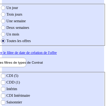
e création de l'offre
Un jour
Trois jours
Une semaine
Deux semaines
Un mois
Toutes les offres
er
le filtre de date de création de l'offre
les filtres de types de
Contrat
de contrat
CDI (5)
CDD (1)
Intérim
CDI Intérimaire
Saisonnier