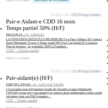
Publié il y a 28 jours
Soyez parmi les 1ers à postuler
Ajouter cette offre à ma sélection
CDD
Temps partiel
Pair-e Aidant-e CDD 16 mois
Temps partiel 50% (H/F)
DELTA PLUS -
87 - LIMOGES
LA FONDATION DELTA PLUS RECHERCHE Un-e Pair-e Aidant-e En Contrat à
Durée Déterminée 16 mois A Temps partiel 50% Pour Cap Emploi 87 à Limoges
Prise de fonction : 1er septembre 2026 La Fondation...
CDD - Temps partiel
Publié il y a 10 jours
Ajouter cette offre à ma sélection
CDI
Temps partiel
Pair-aidant(e) (H/F)
ESRP DE L'APSAH -
87 - AIXE SUR VIENNE
L'Association pour la Promotion Sociale des Aveugles et autres Handicapés
(APSAH) recrute un(e) pair-aidant(e) en contrat à durée indéterminée à temps partiel
(mi-temps) pour son Pôle Formation /...
CDI - Temps partiel