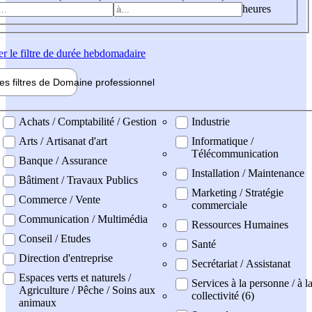
heures
er
le filtre de durée hebdomadaire
les filtres de
Domaine pro
fessionnel
ne professionel
Achats / Comptabilité / Gestion
Industrie
Arts / Artisanat d'art
Informatique /
Télécommunication
Banque / Assurance
Installation / Maintenance
Bâtiment / Travaux Publics
Marketing / Stratégie
Commerce / Vente
commerciale
Communication / Multimédia
Ressources Humaines
Conseil / Etudes
Santé
Direction d'entreprise
Secrétariat / Assistanat
Espaces verts et naturels /
Services à la personne / à l
Agriculture / Pêche / Soins aux
collectivité (6)
animaux