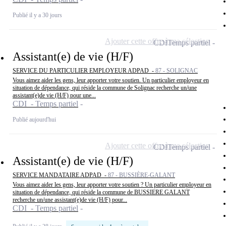
Publié il y a 30 jours
Ajouter cette offre à ma sélection
CDI
Temps partiel
Assistant(e) de vie (H/F)
SERVICE DU PARTICULIER EMPLOYEUR ADPAD -
87 - SOLIGNAC
Vous aimez aider les gens, leur apporter votre soutien. Un particulier employeur en
situation de dépendance, qui réside la commune de Solignac recherche un/une
assistant(e)de vie (H/F) pour une...
CDI - Temps partiel
Publié aujourd'hui
Ajouter cette offre à ma sélection
CDI
Temps partiel
Assistant(e) de vie (H/F)
SERVICE MANDATAIRE ADPAD -
87 - BUSSIÈRE-GALANT
Vous aimez aider les gens, leur apporter votre soutien ? Un particulier employeur en
situation de dépendance, qui réside la commune de BUSSIERE GALANT
recherche un/une assistant(e)de vie (H/F) pour...
CDI - Temps partiel