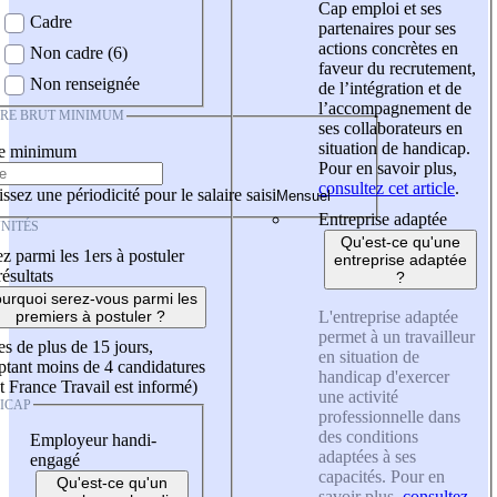
Cap emploi et ses
Cadre
partenaires pour ses
actions concrètes en
Non cadre (6)
faveur du recrutement,
Non renseignée
de l’intégration et de
l’accompagnement de
IRE BRUT MINIMUM
ses collaborateurs en
situation de handicap.
re minimum
Pour en savoir plus,
consultez cet article
.
ssez une périodicité pour le salaire saisi
Entreprise adaptée
NITÉS
Qu'est-ce qu'une
z parmi les 1ers à postuler
entreprise adaptée
résultats
?
urquoi serez-vous parmi les
L'entreprise adaptée
premiers à postuler ?
permet à un travailleur
es de plus de 15 jours,
en situation de
tant moins de 4 candidatures
handicap d'exercer
t France Travail est informé)
une activité
ICAP
professionnelle dans
des conditions
Employeur handi-
adaptées à ses
engagé
capacités. Pour en
Qu'est-ce qu'un
savoir plus,
consultez