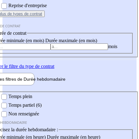
Reprise d'entreprise
plus
de types de contrat
 DE CONTRAT
ée de contrat
ée minimale (en mois)
Durée maximale (en mois)
mois
er
le filtre du type de contrat
les filtres de
Durée hebdo
madaire
 hebdomadaire
Temps plein
Temps partiel (6)
Non renseignée
 HEBDOMADAIRE
cisez la durée hebdomadaire :
ée minimale (en heure)
Durée maximale (en heure)