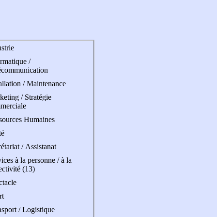
strie
rmatique /
écommunication
allation / Maintenance
eting / Stratégie
merciale
sources Humaines
té
étariat / Assistanat
ices à la personne / à la
ectivité (13)
ctacle
rt
sport / Logistique