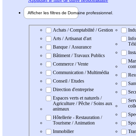
Appliquer
le filtre de durée hebdomadaire
Afficher les filtres de
Domaine pro
fessionnel
Domaine professionel
Achats / Comptabilité / Gestion
Indu
Arts / Artisanat d'art
Info
Tél
Banque / Assurance
Inst
Bâtiment / Travaux Publics
Mark
Commerce / Vente
com
Communication / Multimédia
Res
Conseil / Etudes
San
Direction d'entreprise
Secr
Espaces verts et naturels /
Serv
Agriculture / Pêche / Soins aux
coll
animaux
Spe
Hôtellerie - Restauration /
Tourisme / Animation
Spo
Immobilier
Tran