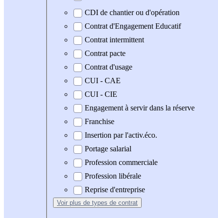
CDI de chantier ou d'opération
Contrat d'Engagement Educatif
Contrat intermittent
Contrat pacte
Contrat d'usage
CUI - CAE
CUI - CIE
Engagement à servir dans la réserve
Franchise
Insertion par l'activ.éco.
Portage salarial
Profession commerciale
Profession libérale
Reprise d'entreprise
Voir plus
de types de contrat