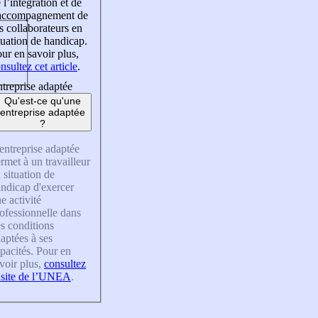
 l’intégration et de
’accompagnement de
s collaborateurs en
tuation de handicap.
ur en savoir plus,
nsultez cet article
.
treprise adaptée
Qu'est-ce qu'une
entreprise adaptée
?
entreprise adaptée
rmet à un travailleur
 situation de
ndicap d'exercer
e activité
ofessionnelle dans
s conditions
aptées à ses
pacités. Pour en
voir plus,
consultez
 site de l’UNEA
.