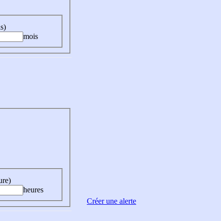
s)
mois
ure)
heures
Créer une alerte