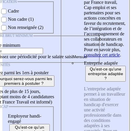
IFICATION
par France travail,
Cap emploi et ses
Cadre
partenaires pour ses
actions concrètes en
Non cadre (1)
faveur du recrutement,
Non renseignée (2)
de l’intégration et de
l’accompagnement de
IRE BRUT MINIMUM
ses collaborateurs en
situation de handicap.
re minimum
Pour en savoir plus,
consultez cet article
.
ssez une périodicité pour le salaire saisi
Entreprise adaptée
NITÉS
Qu'est-ce qu'une
z parmi les 1ers à postuler
entreprise adaptée
?
urquoi serez-vous parmi les
premiers à postuler ?
L'entreprise adaptée
es de plus de 15 jours,
permet à un travailleur
tant moins de 4 candidatures
en situation de
t France Travail est informé)
handicap d'exercer
ICAP
une activité
professionnelle dans
Employeur handi-
des conditions
engagé
adaptées à ses
Qu'est-ce qu'un
capacités. Pour en