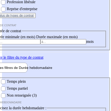
Profession libérale
Reprise d'entreprise
plus
de types de contrat
 DE CONTRAT
ée de contrat
ée minimale (en mois)
Durée maximale (en mois)
mois
er
le filtre du type de contrat
les filtres de
Durée hebdo
madaire
 hebdomadaire
Temps plein
Temps partiel
Non renseignée (3)
 HEBDOMADAIRE
cisez la durée hebdomadaire :