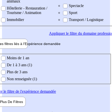
animaux
Spectacle
Hôtellerie - Restauration /
Tourisme / Animation
Sport
Immobilier
Transport / Logistique
Appliquer
le filtre du domaine professi
es filtres liés à l'
Expérience
demandée
ience demandée
Moins de 1 an
De 1 à 3 ans (1)
Plus de 3 ans
Non renseignée (1)
er
le filtre de l'expérience demandée
Plus De
Filtres