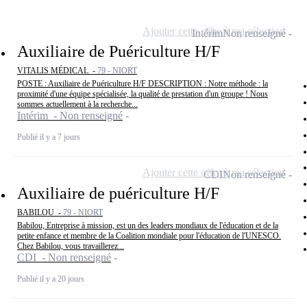
Ajouter cette offre à ma sélection
Intérim
Non renseigné
Auxiliaire de Puériculture H/F
VITALIS MÉDICAL -
79 - NIORT
POSTE : Auxiliaire de Puériculture H/F DESCRIPTION : Notre méthode : la
proximité d'une équipe spécialisée, la qualité de prestation d'un groupe ! Nous
sommes actuellement à la recherche...
Intérim - Non renseigné
Publié il y a 7 jours
Ajouter cette offre à ma sélection
CDI
Non renseigné
Auxiliaire de puériculture H/F
BABILOU -
79 - NIORT
Babilou, Entreprise à mission, est un des leaders mondiaux de l'éducation et de la
petite enfance et membre de la Coalition mondiale pour l'éducation de l'UNESCO.
Chez Babilou, vous travaillerez...
CDI - Non renseigné
Publié il y a 20 jours