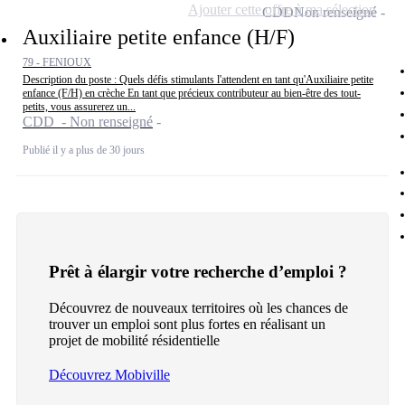
Ajouter cette offre à ma sélection
CDD
Non renseigné
Auxiliaire petite enfance (H/F)
79 - FENIOUX
Description du poste : Quels défis stimulants l'attendent en tant qu'Auxiliaire petite
enfance (F/H) en crèche En tant que précieux contributeur au bien-être des tout-
petits, vous assurerez un...
CDD - Non renseigné
Publié il y a plus de 30 jours
Prêt à élargir votre recherche d’emploi ?
Découvrez de nouveaux territoires où les chances de
trouver un emploi sont plus fortes en réalisant un
projet de mobilité résidentielle
Découvrez Mobiville