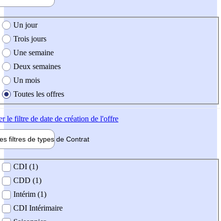
e création de l'offre
Un jour
Trois jours
Une semaine
Deux semaines
Un mois
Toutes les offres
er
le filtre de date de création de l'offre
les filtres de types de
Contrat
de contrat
CDI (1)
CDD (1)
Intérim (1)
CDI Intérimaire