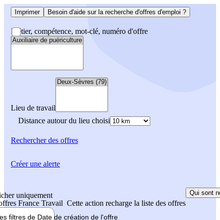
Imprimer
Besoin d'aide sur la recherche d'offres d'emploi ?
Métier, compétence, mot-clé, numéro d'offre
Lieu de travail
Distance autour du lieu choisi
Rechercher
des offres
Créer une alerte
Qui sont n
icher uniquement
 offres France Travail
Cette action recharge la liste des offres
les filtres de
Date de création
de l'offre