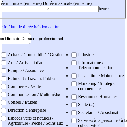
ée minimale (en heure)
Durée maximale (en heure)
heures
er
le filtre de durée hebdomadaire
les filtres de
Domaine pro
fessionnel
ne professionel
Achats / Comptabilité / Gestion
Industrie
Arts / Artisanat d'art
Informatique /
Télécommunication
Banque / Assurance
Installation / Maintenance
Bâtiment / Travaux Publics
Marketing / Stratégie
Commerce / Vente
commerciale
Communication / Multimédia
Ressources Humaines
Conseil / Etudes
Santé (2)
Direction d'entreprise
Secrétariat / Assistanat
Espaces verts et naturels /
Services à la personne / à l
Agriculture / Pêche / Soins aux
collectivité (1)