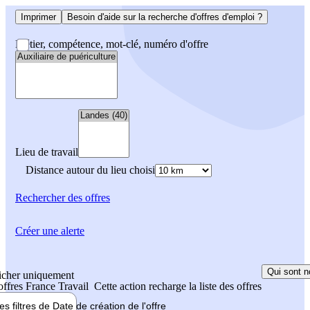
Imprimer
Besoin d'aide sur la recherche d'offres d'emploi ?
Métier, compétence, mot-clé, numéro d'offre
Lieu de travail
Distance autour du lieu choisi
Rechercher
des offres
Créer une alerte
Qui sont n
icher uniquement
 offres France Travail
Cette action recharge la liste des offres
les filtres de
Date de création
de l'offre