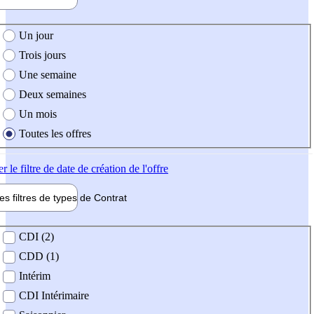
e création de l'offre
Un jour
Trois jours
Une semaine
Deux semaines
Un mois
Toutes les offres
er
le filtre de date de création de l'offre
les filtres de types de
Contrat
de contrat
CDI (2)
CDD (1)
Intérim
CDI Intérimaire