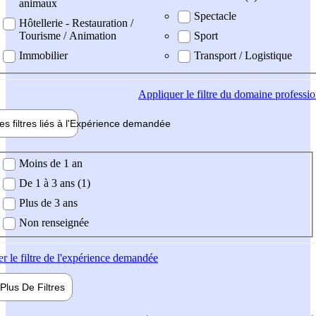
animaux
Spectacle
Hôtellerie - Restauration /
Tourisme / Animation
Sport
Immobilier
Transport / Logistique
Appliquer
le filtre du domaine professi
es filtres liés à l'
Expérience
demandée
ience demandée
Moins de 1 an
De 1 à 3 ans (1)
Plus de 3 ans
Non renseignée
er
le filtre de l'expérience demandée
Plus De
Filtres