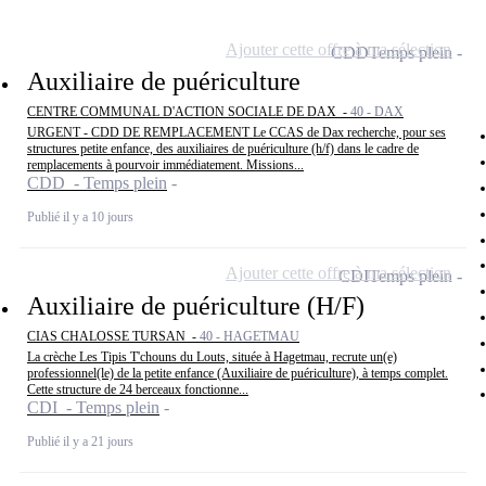
Ajouter cette offre à ma sélection
CDD
Temps plein
Auxiliaire de puériculture
CENTRE COMMUNAL D'ACTION SOCIALE DE DAX -
40 - DAX
URGENT - CDD DE REMPLACEMENT Le CCAS de Dax recherche, pour ses
structures petite enfance, des auxiliaires de puériculture (h/f) dans le cadre de
remplacements à pourvoir immédiatement. Missions...
CDD - Temps plein
Publié il y a 10 jours
Ajouter cette offre à ma sélection
CDI
Temps plein
Auxiliaire de puériculture (H/F)
CIAS CHALOSSE TURSAN -
40 - HAGETMAU
La crèche Les Tipis T'chouns du Louts, située à Hagetmau, recrute un(e)
professionnel(le) de la petite enfance (Auxiliaire de puériculture), à temps complet.
Cette structure de 24 berceaux fonctionne...
CDI - Temps plein
Publié il y a 21 jours