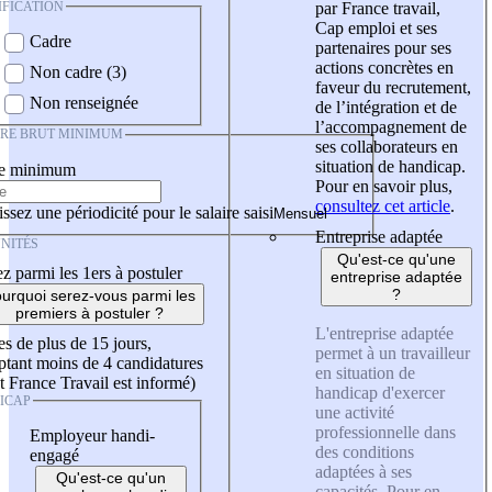
IFICATION
par France travail,
Cap emploi et ses
Cadre
partenaires pour ses
actions concrètes en
Non cadre (3)
faveur du recrutement,
Non renseignée
de l’intégration et de
l’accompagnement de
IRE BRUT MINIMUM
ses collaborateurs en
situation de handicap.
re minimum
Pour en savoir plus,
consultez cet article
.
ssez une périodicité pour le salaire saisi
Entreprise adaptée
NITÉS
Qu'est-ce qu'une
z parmi les 1ers à postuler
entreprise adaptée
?
urquoi serez-vous parmi les
premiers à postuler ?
L'entreprise adaptée
es de plus de 15 jours,
permet à un travailleur
tant moins de 4 candidatures
en situation de
t France Travail est informé)
handicap d'exercer
ICAP
une activité
professionnelle dans
Employeur handi-
des conditions
engagé
adaptées à ses
Qu'est-ce qu'un
capacités. Pour en