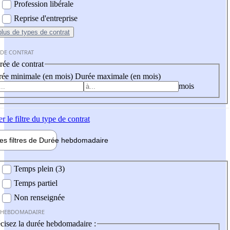
Profession libérale
Reprise d'entreprise
plus
de types de contrat
 DE CONTRAT
ée de contrat
ée minimale (en mois)
Durée maximale (en mois)
mois
er
le filtre du type de contrat
les filtres de
Durée hebdo
madaire
 hebdomadaire
Temps plein (3)
Temps partiel
Non renseignée
 HEBDOMADAIRE
cisez la durée hebdomadaire :