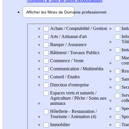
Appliquer
le filtre de durée hebdomadaire
Afficher les filtres de
Domaine pro
fessionnel
Domaine professionel
Achats / Comptabilité / Gestion
Indu
Arts / Artisanat d'art
Info
Tél
Banque / Assurance
Inst
Bâtiment / Travaux Publics
Mark
Commerce / Vente
com
Communication / Multimédia
Res
Conseil / Etudes
Sant
Direction d'entreprise
Secr
Espaces verts et naturels /
Serv
Agriculture / Pêche / Soins aux
coll
animaux
Spe
Hôtellerie - Restauration /
Tourisme / Animation (4)
Spo
Immobilier
Tran