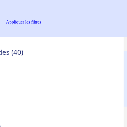
Appliquer
les filtres
des (40)