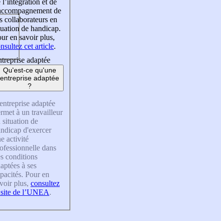
 l’intégration et de
’accompagnement de
s collaborateurs en
tuation de handicap.
ur en savoir plus,
nsultez cet article
.
treprise adaptée
Qu'est-ce qu'une
entreprise adaptée
?
entreprise adaptée
rmet à un travailleur
 situation de
ndicap d'exercer
e activité
ofessionnelle dans
s conditions
aptées à ses
pacités. Pour en
voir plus,
consultez
 site de l’UNEA
.