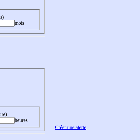
s)
mois
ure)
heures
Créer une alerte