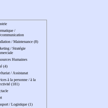
strie
rmatique /
écommunication
allation / Maintenance (8)
eting / Stratégie
merciale
sources Humaines
é (4)
étariat / Assistanat
ices à la personne / à la
ectivité (181)
ctacle
rt
sport / Logistique (1)