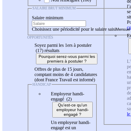
de
l
SALAIRE BRUT MINIMUM
se
si
Salaire minimum
Po
co
Choisissez une périodicité pour le salaire saisi
En
OPPORTUNITÉS
Soyez parmi les 1ers à postuler
(17)
résultats
Pourquoi serez-vous parmi les
L'
premiers à postuler ?
pe
Offres de plus de 15 jours,
en
comptant moins de 4 candidatures
ha
(dont France Travail est informé)
un
HANDICAP
pr
de
Employeur handi-
ad
engagé (2)
ca
Qu'est-ce qu'un
sa
employeur handi-
le
engagé ?
Un employeur handi-
engagé est un