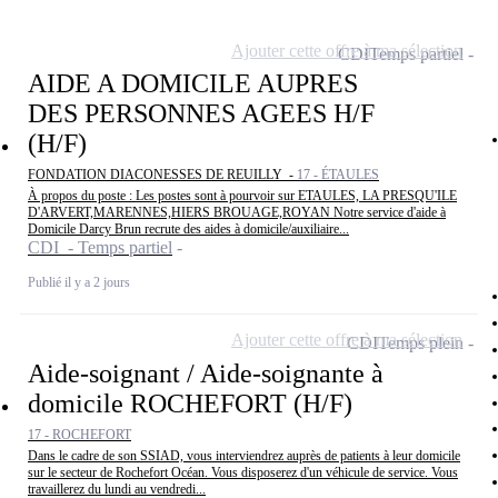
Ajouter cette offre à ma sélection
CDI
Temps partiel
AIDE A DOMICILE AUPRES
DES PERSONNES AGEES H/F
(H/F)
FONDATION DIACONESSES DE REUILLY -
17 - ÉTAULES
À propos du poste : Les postes sont à pourvoir sur ETAULES, LA PRESQU'ILE
D'ARVERT,MARENNES,HIERS BROUAGE,ROYAN Notre service d'aide à
Domicile Darcy Brun recrute des aides à domicile/auxiliaire...
CDI - Temps partiel
Publié il y a 2 jours
Ajouter cette offre à ma sélection
CDI
Temps plein
Aide-soignant / Aide-soignante à
domicile ROCHEFORT (H/F)
17 - ROCHEFORT
Dans le cadre de son SSIAD, vous interviendrez auprès de patients à leur domicile
sur le secteur de Rochefort Océan. Vous disposerez d'un véhicule de service. Vous
travaillerez du lundi au vendredi...