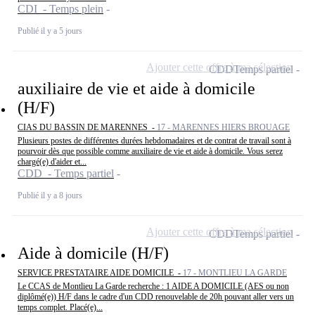
CDI - Temps plein
Publié il y a 5 jours
Ajouter cette offre à ma sélection
CDD
Temps partiel
auxiliaire de vie et aide à domicile
(H/F)
CIAS DU BASSIN DE MARENNES -
17 - MARENNES HIERS BROUAGE
Plusieurs postes de différentes durées hebdomadaires et de contrat de travail sont à
pourvoir dès que possible comme auxiliaire de vie et aide à domicile. Vous serez
chargé(e) d'aider et...
CDD - Temps partiel
Publié il y a 8 jours
Ajouter cette offre à ma sélection
CDD
Temps partiel
Aide à domicile (H/F)
SERVICE PRESTATAIRE AIDE DOMICILE -
17 - MONTLIEU LA GARDE
Le CCAS de Montlieu La Garde recherche : 1 AIDE A DOMICILE (AES ou non
diplômé(e)) H/F dans le cadre d'un CDD renouvelable de 20h pouvant aller vers un
temps complet. Placé(e)...