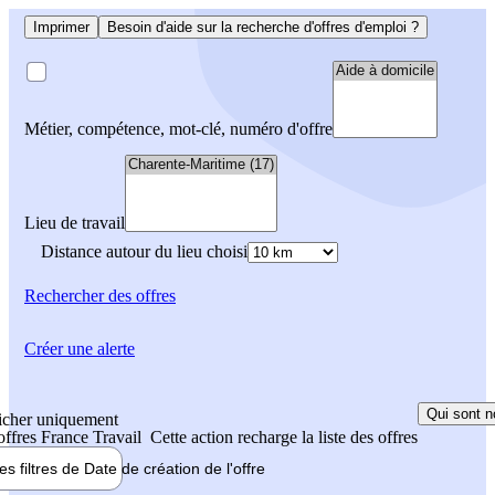
Imprimer
Besoin d'aide sur la recherche d'offres d'emploi ?
Métier, compétence, mot-clé, numéro d'offre
Lieu de travail
Distance autour du lieu choisi
Rechercher
des offres
Créer une alerte
Qui sont n
icher uniquement
 offres France Travail
Cette action recharge la liste des offres
les filtres de
Date de création
de l'offre