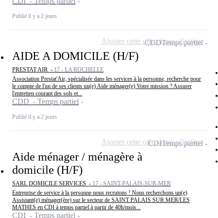
CDI - Temps partiel
Publié il y a 2 jours
Ajouter cette offre à ma sélection
CDD
Temps partiel
AIDE A DOMICILE (H/F)
PRESTAT AIR -
17 - LA ROCHELLE
Association Prestat'Air, spécialisée dans les services à la personne, recherche pour
le compte de l'un de ses clients un(e) Aide ménager(e) Votre mission ? Assurer
l'entretien courant des sols et...
CDD - Temps partiel
Publié il y a 2 jours
Ajouter cette offre à ma sélection
CDI
Temps partiel
Aide ménager / ménagère à
domicile (H/F)
SARL DOMICILE SERVICES -
17 - SAINT-PALAIS-SUR-MER
Entreprise de service à la personne nous recrutons ! Nous recherchons un(e)
Assistant(e) ménager(ère) sur le secteur de SAINT PALAIS SUR MER/LES
MATHES en CDI à temps partiel à partir de 40h/mois...
CDI - Temps partiel