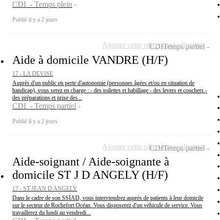
CDI - Temps plein
Publié il y a 2 jours
Ajouter cette offre à ma sélection
CDI
Temps partiel
Aide à domicile VANDRE (H/F)
17 - LA DEVISE
Auprès d'un public en perte d'autonomie (personnes âgées et/ou en situation de
handicap), vous serez en charge : - des toilettes et habillage - des levers et couchers -
des préparations et prise des...
CDI - Temps partiel
Publié il y a 2 jours
Ajouter cette offre à ma sélection
CDI
Temps partiel
Aide-soignant / Aide-soignante à
domicile ST J D ANGELY (H/F)
17 - ST JEAN D ANGELY
Dans le cadre de son SSIAD, vous interviendrez auprès de patients à leur domicile
sur le secteur de Rochefort Océan. Vous disposerez d'un véhicule de service. Vous
travaillerez du lundi au vendredi...