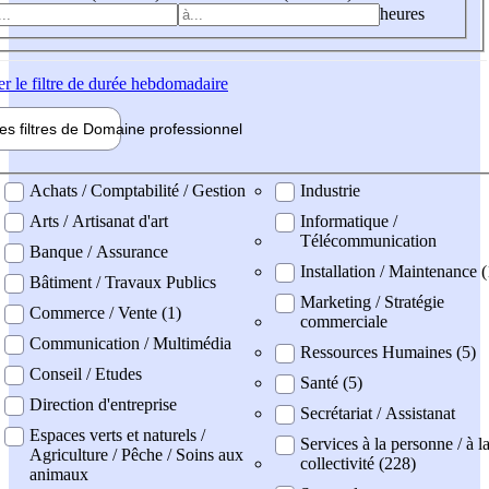
heures
er
le filtre de durée hebdomadaire
les filtres de
Domaine pro
fessionnel
ne professionel
Achats / Comptabilité / Gestion
Industrie
Arts / Artisanat d'art
Informatique /
Télécommunication
Banque / Assurance
Installation / Maintenance 
Bâtiment / Travaux Publics
Marketing / Stratégie
Commerce / Vente (1)
commerciale
Communication / Multimédia
Ressources Humaines (5)
Conseil / Etudes
Santé (5)
Direction d'entreprise
Secrétariat / Assistanat
Espaces verts et naturels /
Services à la personne / à l
Agriculture / Pêche / Soins aux
collectivité (228)
animaux