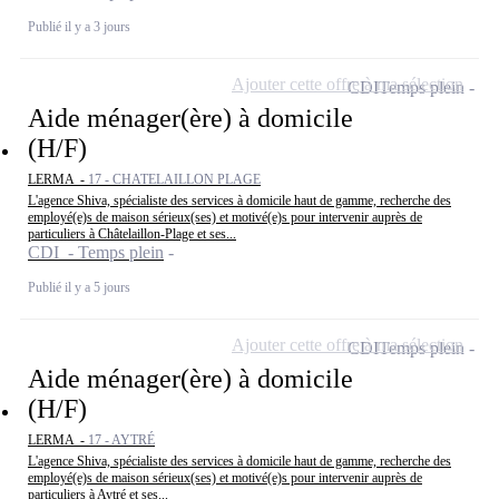
Publié il y a 3 jours
Ajouter cette offre à ma sélection
CDI
Temps plein
Aide ménager(ère) à domicile
(H/F)
LERMA -
17 - CHATELAILLON PLAGE
L'agence Shiva, spécialiste des services à domicile haut de gamme, recherche des
employé(e)s de maison sérieux(ses) et motivé(e)s pour intervenir auprès de
particuliers à Châtelaillon-Plage et ses...
CDI - Temps plein
Publié il y a 5 jours
Ajouter cette offre à ma sélection
CDI
Temps plein
Aide ménager(ère) à domicile
(H/F)
LERMA -
17 - AYTRÉ
L'agence Shiva, spécialiste des services à domicile haut de gamme, recherche des
employé(e)s de maison sérieux(ses) et motivé(e)s pour intervenir auprès de
particuliers à Aytré et ses...