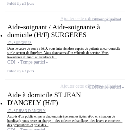
Publié il y a 3 jours
Ajouter cette offre à ma sélection
CDI
Temps partiel
Aide-soignant / Aide-soignante à
domicile (H/F) SURGERES
17 - SURGERES
Dans le cadre de son SSIAD, vous interviendrez auprès de patients à leur domicile
sur le secteur de Surgères. Vous disposerez d'un véhicule de service. Vous
travaillerez du lundi au vendredi le...
CDI - Temps partiel
Publié il y a 3 jours
Ajouter cette offre à ma sélection
CDI
Temps partiel
Aide à domicile ST JEAN
D'ANGELY (H/F)
17 - ST JEAN D ANGELY
Auprès d'un public en perte d'autonomie (personnes âgées et/ou en situation de
handicap), vous serez en charge : - des toilettes et habillage - des levers et couchers -
des préparations et prise des...
CDI - Temps partiel