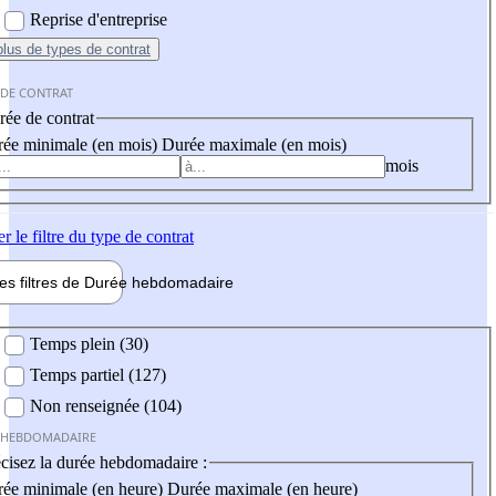
Reprise d'entreprise
plus
de types de contrat
 DE CONTRAT
ée de contrat
ée minimale (en mois)
Durée maximale (en mois)
mois
er
le filtre du type de contrat
les filtres de
Durée hebdo
madaire
 hebdomadaire
Temps plein (30)
Temps partiel (127)
Non renseignée (104)
 HEBDOMADAIRE
cisez la durée hebdomadaire :
ée minimale (en heure)
Durée maximale (en heure)