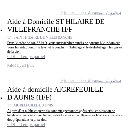
Ajouter cette offre à ma sélection
CDI
Temps partiel
Aide à Domicile ST HILAIRE DE
VILLEFRANCHE H/F
17 - SAINT-HILAIRE-DE-VILLEFRANCHE
Dans le cadre de son SSIAD, vous interviendrez auprès de patients à leur domicile
Vous les aidez pour: - le lever et le coucher - l'habillage et le déshabillage - les gestes
de la vie...
CDI - Temps partiel
Publié il y a 3 jours
Ajouter cette offre à ma sélection
CDI
Temps partiel
Aide à domicile AIGREFEUILLE
D AUNIS (H/F)
17 - AIGREFEUILLE D AUNIS
Auprès d'un public en perte d'autonomie (personnes âgées et/ou en situation de
handicap), vous serez en charge : - des toilettes et habillage - des levers et couchers -
des préparations et prise des...
CDI - Temps partiel