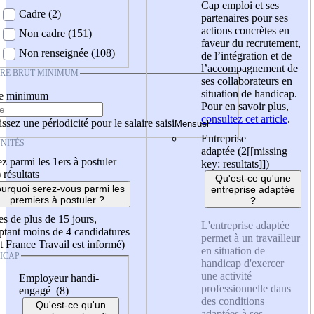
Cap emploi et ses
Cadre (2)
partenaires pour ses
actions concrètes en
Non cadre (151)
faveur du recrutement,
Non renseignée (108)
de l’intégration et de
l’accompagnement de
IRE BRUT MINIMUM
ses collaborateurs en
situation de handicap.
re minimum
Pour en savoir plus,
consultez cet article
.
ssez une périodicité pour le salaire saisi
Entreprise
NITÉS
adaptée (2
[[missing
z parmi les 1ers à postuler
key: resultats]]
)
)
résultats
Qu'est-ce qu'une
urquoi serez-vous parmi les
entreprise adaptée
premiers à postuler ?
?
es de plus de 15 jours,
L'entreprise adaptée
tant moins de 4 candidatures
permet à un travailleur
t France Travail est informé)
en situation de
ICAP
handicap d'exercer
une activité
Employeur handi-
professionnelle dans
engagé (8)
des conditions
Qu'est-ce qu'un
adaptées à ses