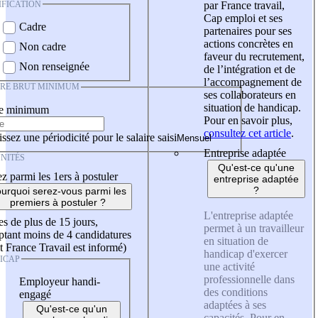
IFICATION
par France travail,
Cap emploi et ses
Cadre
partenaires pour ses
actions concrètes en
Non cadre
faveur du recrutement,
Non renseignée
de l’intégration et de
l’accompagnement de
IRE BRUT MINIMUM
ses collaborateurs en
situation de handicap.
re minimum
Pour en savoir plus,
consultez cet article
.
ssez une périodicité pour le salaire saisi
Entreprise adaptée
NITÉS
Qu'est-ce qu'une
z parmi les 1ers à postuler
entreprise adaptée
?
urquoi serez-vous parmi les
premiers à postuler ?
L'entreprise adaptée
es de plus de 15 jours,
permet à un travailleur
tant moins de 4 candidatures
en situation de
t France Travail est informé)
handicap d'exercer
ICAP
une activité
professionnelle dans
Employeur handi-
des conditions
engagé
adaptées à ses
Qu'est-ce qu'un
capacités. Pour en