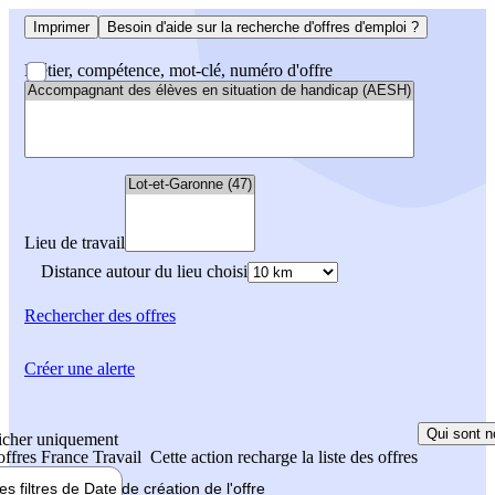
Imprimer
Besoin d'aide sur la recherche d'offres d'emploi ?
Métier, compétence, mot-clé, numéro d'offre
Lieu de travail
Distance autour du lieu choisi
Rechercher
des offres
Créer une alerte
Qui sont n
icher uniquement
 offres France Travail
Cette action recharge la liste des offres
les filtres de
Date de création
de l'offre