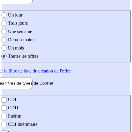
e création de l'offre
Un jour
Trois jours
Une semaine
Deux semaines
Un mois
Toutes les offres
er
le filtre de date de création de l'offre
les filtres de types de
Contrat
de contrat
CDI
CDD
Intérim
CDI Intérimaire