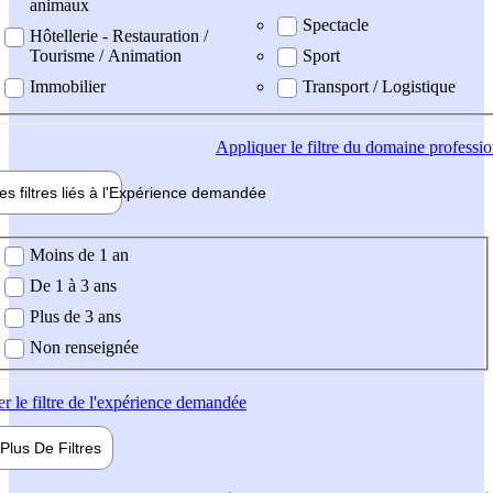
animaux
Spectacle
Hôtellerie - Restauration /
Tourisme / Animation
Sport
Immobilier
Transport / Logistique
Appliquer
le filtre du domaine professi
es filtres liés à l'
Expérience
demandée
ience demandée
Moins de 1 an
De 1 à 3 ans
Plus de 3 ans
Non renseignée
er
le filtre de l'expérience demandée
Plus De
Filtres