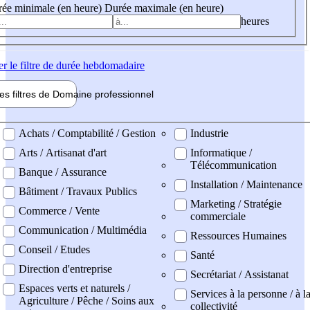
ée minimale (en heure)
Durée maximale (en heure)
heures
er
le filtre de durée hebdomadaire
les filtres de
Domaine pro
fessionnel
ne professionel
Achats / Comptabilité / Gestion
Industrie
Arts / Artisanat d'art
Informatique /
Télécommunication
Banque / Assurance
Installation / Maintenance
Bâtiment / Travaux Publics
Marketing / Stratégie
Commerce / Vente
commerciale
Communication / Multimédia
Ressources Humaines
Conseil / Etudes
Santé
Direction d'entreprise
Secrétariat / Assistanat
Espaces verts et naturels /
Services à la personne / à l
Agriculture / Pêche / Soins aux
collectivité