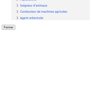
Fermer
Fermer
le détail de l'offre
/
Offre
sur
Offre précéden