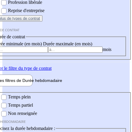
Profession libérale
Reprise d'entreprise
plus
de types de contrat
 DE CONTRAT
ée de contrat
ée minimale (en mois)
Durée maximale (en mois)
mois
er
le filtre du type de contrat
les filtres de
Durée hebdo
madaire
 hebdomadaire
Temps plein
Temps partiel
Non renseignée
 HEBDOMADAIRE
cisez la durée hebdomadaire :