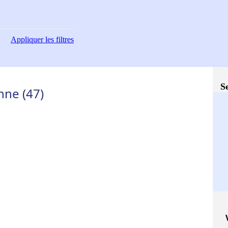
Appliquer
les filtres
S
nne (47)