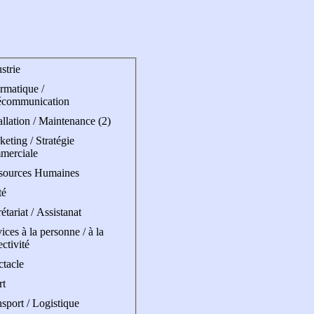
strie
rmatique /
écommunication
allation / Maintenance (2)
eting / Stratégie
merciale
sources Humaines
té
étariat / Assistanat
ices à la personne / à la
ectivité
ctacle
rt
sport / Logistique