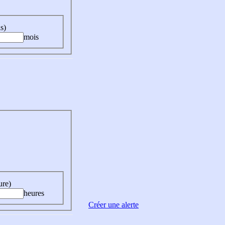
s)
mois
ure)
heures
Créer une alerte