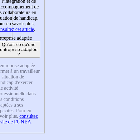
 l’intégration et de
’accompagnement de
s collaborateurs en
tuation de handicap.
ur en savoir plus,
nsultez cet article
.
treprise adaptée
Qu'est-ce qu'une
entreprise adaptée
?
entreprise adaptée
rmet à un travailleur
 situation de
ndicap d'exercer
e activité
ofessionnelle dans
s conditions
aptées à ses
pacités. Pour en
voir plus,
consultez
 site de l’UNEA
.