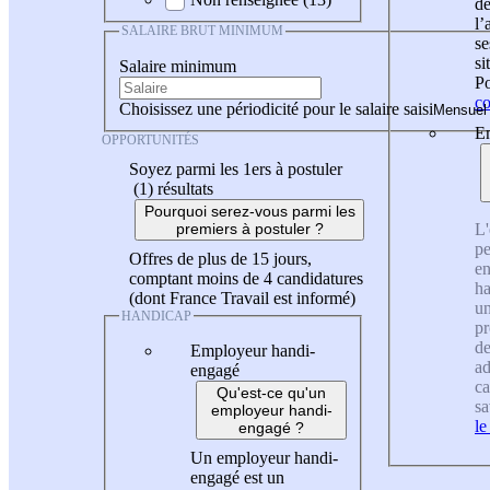
de
l
SALAIRE BRUT MINIMUM
se
si
Salaire minimum
Po
co
Choisissez une périodicité pour le salaire saisi
En
OPPORTUNITÉS
Soyez parmi les 1ers à postuler
(1)
résultats
Pourquoi serez-vous parmi les
L'
premiers à postuler ?
pe
Offres de plus de 15 jours,
en
comptant moins de 4 candidatures
ha
(dont France Travail est informé)
un
HANDICAP
pr
de
Employeur handi-
ad
engagé
ca
Qu'est-ce qu'un
sa
employeur handi-
le
engagé ?
Un employeur handi-
engagé est un