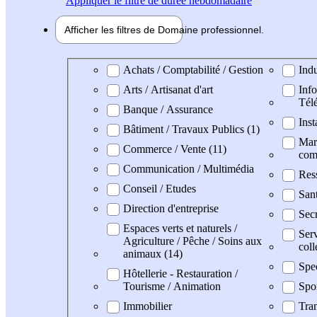
Appliquer
le filtre de durée hebdomadaire
Afficher les filtres de
Domaine pro
fessionnel
Domaine professionel
Achats / Comptabilité / Gestion
Indu
Arts / Artisanat d'art
Info
Tél
Banque / Assurance
Inst
Bâtiment / Travaux Publics (1)
Mark
Commerce / Vente (11)
com
Communication / Multimédia
Res
Conseil / Etudes
San
Direction d'entreprise
Secr
Espaces verts et naturels /
Serv
Agriculture / Pêche / Soins aux
coll
animaux (14)
Spe
Hôtellerie - Restauration /
Tourisme / Animation
Spo
Immobilier
Tran