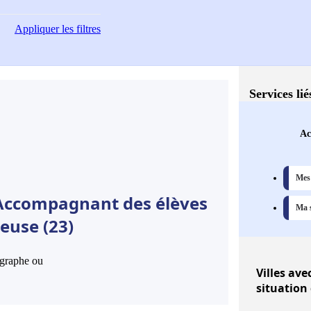
Appliquer
les filtres
Services li
Ac
Mes 
 Accompagnant des élèves
Ma s
euse (23)
hographe ou
Villes
avec
situation