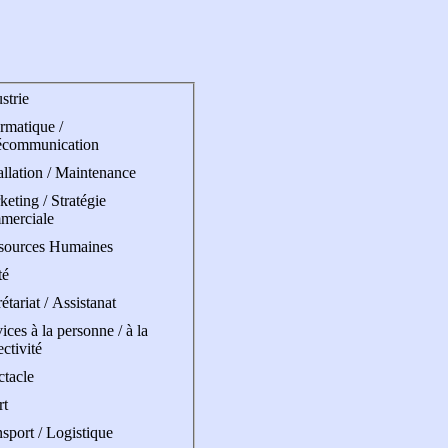
strie
rmatique /
écommunication
allation / Maintenance
eting / Stratégie
merciale
sources Humaines
té
étariat / Assistanat
ices à la personne / à la
ectivité
ctacle
rt
sport / Logistique