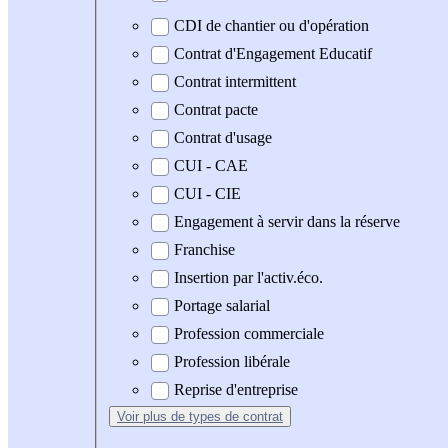
CDI de chantier ou d'opération
Contrat d'Engagement Educatif
Contrat intermittent
Contrat pacte
Contrat d'usage
CUI - CAE
CUI - CIE
Engagement à servir dans la réserve
Franchise
Insertion par l'activ.éco.
Portage salarial
Profession commerciale
Profession libérale
Reprise d'entreprise
Voir plus
de types de contrat