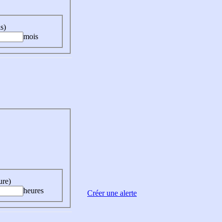
s)
mois
ure)
heures
Créer une alerte