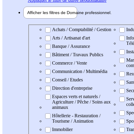
Appliquer
le filtre de durée hebdomadaire
Afficher les filtres de
Domaine pro
fessionnel
Domaine professionel
Achats / Comptabilité / Gestion
Indu
Arts / Artisanat d'art
Info
Tél
Banque / Assurance
Inst
Bâtiment / Travaux Publics
Mark
Commerce / Vente
com
Communication / Multimédia
Res
Conseil / Etudes
San
Direction d'entreprise
Secr
Espaces verts et naturels /
Serv
Agriculture / Pêche / Soins aux
coll
animaux
Spe
Hôtellerie - Restauration /
Tourisme / Animation
Spo
Immobilier
Tran