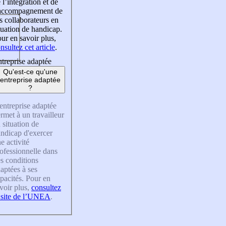
 l’intégration et de
’accompagnement de
s collaborateurs en
tuation de handicap.
ur en savoir plus,
nsultez cet article
.
treprise adaptée
Qu'est-ce qu'une
entreprise adaptée
?
entreprise adaptée
rmet à un travailleur
 situation de
ndicap d'exercer
e activité
ofessionnelle dans
s conditions
aptées à ses
pacités. Pour en
voir plus,
consultez
 site de l’UNEA
.