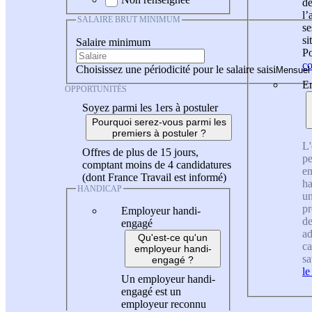
de
l
SALAIRE BRUT MINIMUM
se
si
Salaire minimum
Po
co
Choisissez une périodicité pour le salaire saisi
En
OPPORTUNITÉS
Soyez parmi les 1ers à postuler
Pourquoi serez-vous parmi les
premiers à postuler ?
L'
Offres de plus de 15 jours,
pe
comptant moins de 4 candidatures
en
(dont France Travail est informé)
ha
HANDICAP
un
pr
Employeur handi-
de
engagé
ad
Qu'est-ce qu'un
ca
employeur handi-
sa
engagé ?
le
Un employeur handi-
engagé est un
employeur reconnu