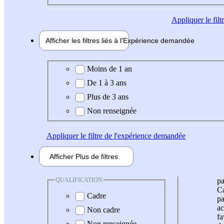
Appliquer
le fil
Afficher les filtres liés à l'
Expérience
demandée
Expérience demandée
Moins de 1 an
De 1 à 3 ans
Plus de 3 ans
Non renseignée
Appliquer
le filtre de l'expérience demandée
Afficher
Plus de
filtres
QUALIFICATION
pa
Ca
Cadre
pa
ac
Non cadre
fa
Non renseignée