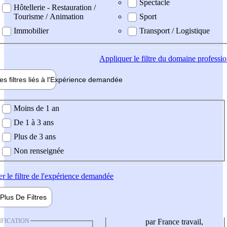
Spectacle
Hôtellerie - Restauration /
Tourisme / Animation
Sport
Immobilier
Transport / Logistique
Appliquer
le filtre du domaine professi
es filtres liés à l'
Expérience
demandée
ience demandée
Moins de 1 an
De 1 à 3 ans
Plus de 3 ans
Non renseignée
er
le filtre de l'expérience demandée
Plus De
Filtres
IFICATION
par France travail,