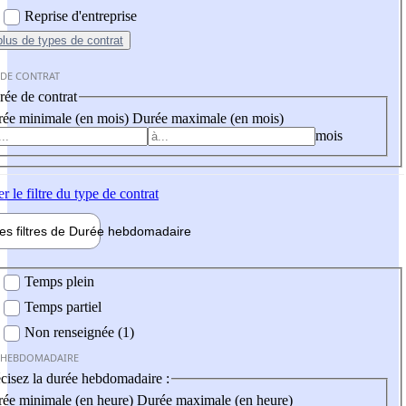
Reprise d'entreprise
plus
de types de contrat
 DE CONTRAT
ée de contrat
ée minimale (en mois)
Durée maximale (en mois)
mois
er
le filtre du type de contrat
les filtres de
Durée hebdo
madaire
 hebdomadaire
Temps plein
Temps partiel
Non renseignée (1)
 HEBDOMADAIRE
cisez la durée hebdomadaire :
ée minimale (en heure)
Durée maximale (en heure)