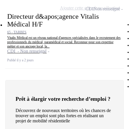
Ajouter cette offre à ma sélection
CDI
Non renseigné
Directeur d&apos;agence Vitalis
Médical H/F
65 - TARBES
Vitalis Médical est un réseau national d'agences spécialisées dans le recrutement des
professionnels du médical, paramédical et social. Reconnue pour son expertise
métier et son ancrage local, la...
CDI - Non renseigné
Publié il y a 2 jours
Prêt à élargir votre recherche d’emploi ?
Découvrez de nouveaux territoires où les chances de
trouver un emploi sont plus fortes en réalisant un
projet de mobilité résidentielle