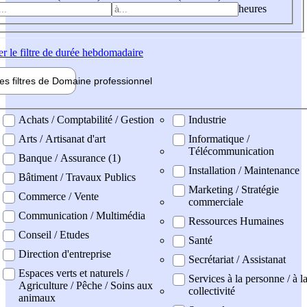
heures
er
le filtre de durée hebdomadaire
les filtres de
Domaine pro
fessionnel
ne professionel
Achats / Comptabilité / Gestion
Industrie
Arts / Artisanat d'art
Informatique /
Télécommunication
Banque / Assurance (1)
Installation / Maintenance
Bâtiment / Travaux Publics
Marketing / Stratégie
Commerce / Vente
commerciale
Communication / Multimédia
Ressources Humaines
Conseil / Etudes
Santé
Direction d'entreprise
Secrétariat / Assistanat
Espaces verts et naturels /
Services à la personne / à l
Agriculture / Pêche / Soins aux
collectivité
animaux