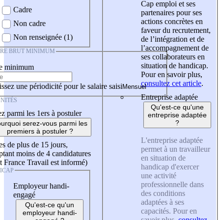
Cap emploi et ses
Cadre
partenaires pour ses
actions concrètes en
Non cadre
faveur du recrutement,
Non renseignée (1)
de l’intégration et de
l’accompagnement de
IRE BRUT MINIMUM
ses collaborateurs en
situation de handicap.
re minimum
Pour en savoir plus,
consultez cet article
.
ssez une périodicité pour le salaire saisi
Entreprise adaptée
NITÉS
Qu'est-ce qu'une
z parmi les 1ers à postuler
entreprise adaptée
?
urquoi serez-vous parmi les
premiers à postuler ?
L'entreprise adaptée
es de plus de 15 jours,
permet à un travailleur
tant moins de 4 candidatures
en situation de
t France Travail est informé)
handicap d'exercer
ICAP
une activité
professionnelle dans
Employeur handi-
des conditions
engagé
adaptées à ses
Qu'est-ce qu'un
capacités. Pour en
employeur handi-
savoir plus,
consultez