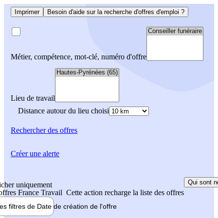
Imprimer
Besoin d'aide sur la recherche d'offres d'emploi ?
Métier, compétence, mot-clé, numéro d'offre
Lieu de travail
Distance autour du lieu choisi
Rechercher
des offres
Créer une alerte
Qui sont n
icher uniquement
 offres France Travail
Cette action recharge la liste des offres
les filtres de
Date de création
de l'offre