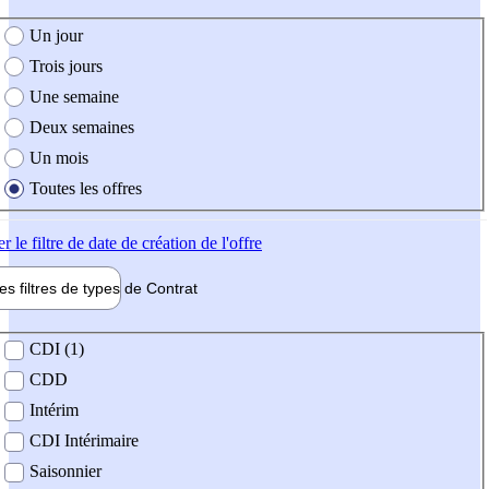
e création de l'offre
Un jour
Trois jours
Une semaine
Deux semaines
Un mois
Toutes les offres
er
le filtre de date de création de l'offre
les filtres de types de
Contrat
de contrat
CDI (1)
CDD
Intérim
CDI Intérimaire
Saisonnier