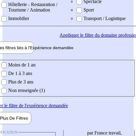
Spectacle
Hôtellerie - Restauration /
Tourisme / Animation
Sport
Immobilier
Transport / Logistique
Appliquer
le filtre du domaine professi
es filtres liés à l'
Expérience
demandée
ience demandée
Moins de 1 an
De 1 à 3 ans
Plus de 3 ans
Non renseignée (1)
er
le filtre de l'expérience demandée
Plus De
Filtres
IFICATION
par France travail,