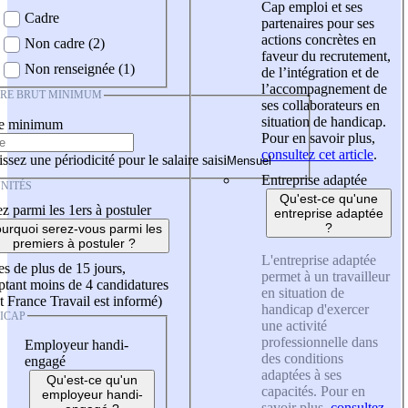
Cap emploi et ses
Cadre
partenaires pour ses
actions concrètes en
Non cadre (2)
faveur du recrutement,
Non renseignée (1)
de l’intégration et de
l’accompagnement de
IRE BRUT MINIMUM
ses collaborateurs en
situation de handicap.
re minimum
Pour en savoir plus,
consultez cet article
.
ssez une périodicité pour le salaire saisi
Entreprise adaptée
NITÉS
Qu'est-ce qu'une
z parmi les 1ers à postuler
entreprise adaptée
?
urquoi serez-vous parmi les
premiers à postuler ?
L'entreprise adaptée
es de plus de 15 jours,
permet à un travailleur
tant moins de 4 candidatures
en situation de
t France Travail est informé)
handicap d'exercer
ICAP
une activité
professionnelle dans
Employeur handi-
des conditions
engagé
adaptées à ses
Qu'est-ce qu'un
capacités. Pour en
employeur handi-
savoir plus,
consultez