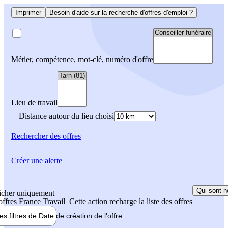
Imprimer
Besoin d'aide sur la recherche d'offres d'emploi ?
Métier, compétence, mot-clé, numéro d'offre
Lieu de travail
Distance autour du lieu choisi
Rechercher
des offres
Créer une alerte
Qui sont n
icher uniquement
 offres France Travail
Cette action recharge la liste des offres
les filtres de
Date de création
de l'offre