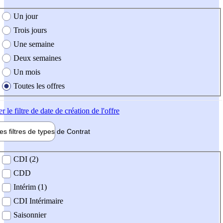
e création de l'offre
Un jour
Trois jours
Une semaine
Deux semaines
Un mois
Toutes les offres
er
le filtre de date de création de l'offre
les filtres de types de
Contrat
de contrat
CDI (2)
CDD
Intérim (1)
CDI Intérimaire
Saisonnier