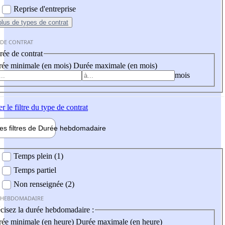
Reprise d'entreprise
plus
de types de contrat
 DE CONTRAT
ée de contrat
ée minimale (en mois)
Durée maximale (en mois)
mois
er
le filtre du type de contrat
les filtres de
Durée hebdo
madaire
 hebdomadaire
Temps plein (1)
Temps partiel
Non renseignée (2)
 HEBDOMADAIRE
cisez la durée hebdomadaire :
ée minimale (en heure)
Durée maximale (en heure)