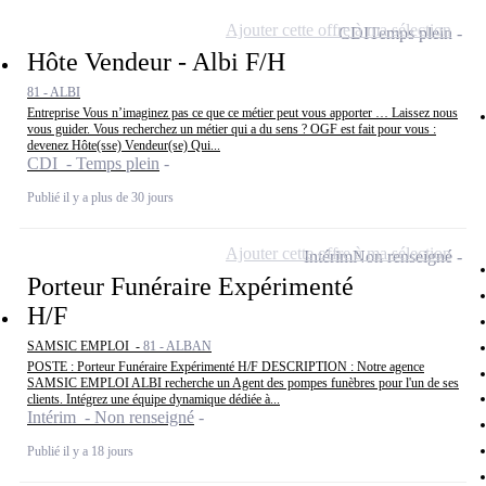
Ajouter cette offre à ma sélection
CDI
Temps plein
Hôte Vendeur - Albi F/H
81 - ALBI
Entreprise Vous n’imaginez pas ce que ce métier peut vous apporter … Laissez nous
vous guider. Vous recherchez un métier qui a du sens ? OGF est fait pour vous :
devenez Hôte(sse) Vendeur(se) Qui...
CDI - Temps plein
Publié il y a plus de 30 jours
Ajouter cette offre à ma sélection
Intérim
Non renseigné
Porteur Funéraire Expérimenté
H/F
SAMSIC EMPLOI -
81 - ALBAN
POSTE : Porteur Funéraire Expérimenté H/F DESCRIPTION : Notre agence
SAMSIC EMPLOI ALBI recherche un Agent des pompes funèbres pour l'un de ses
clients. Intégrez une équipe dynamique dédiée à...
Intérim - Non renseigné
Publié il y a 18 jours