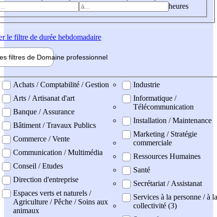
heures
er
le filtre de durée hebdomadaire
les filtres de
Domaine pro
fessionnel
ne professionel
Achats / Comptabilité / Gestion
Industrie
Arts / Artisanat d'art
Informatique /
Télécommunication
Banque / Assurance
Installation / Maintenance
Bâtiment / Travaux Publics
Marketing / Stratégie
Commerce / Vente
commerciale
Communication / Multimédia
Ressources Humaines
Conseil / Etudes
Santé
Direction d'entreprise
Secrétariat / Assistanat
Espaces verts et naturels /
Services à la personne / à l
Agriculture / Pêche / Soins aux
collectivité (3)
animaux