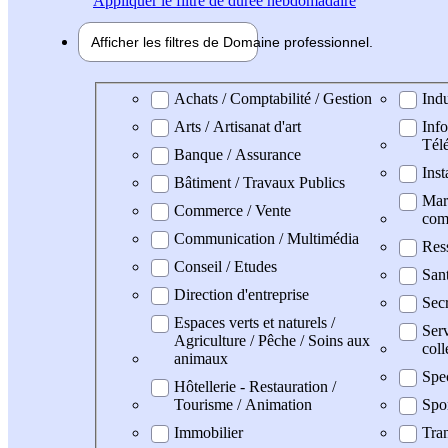
Appliquer
le filtre de durée hebdomadaire
Afficher les filtres de
Domaine pro
fessionnel
Domaine professionel
Achats / Comptabilité / Gestion
Indu
Arts / Artisanat d'art
Info
Tél
Banque / Assurance
Inst
Bâtiment / Travaux Publics
Mark
Commerce / Vente
com
Communication / Multimédia
Res
Conseil / Etudes
San
Direction d'entreprise
Secr
Espaces verts et naturels /
Serv
Agriculture / Pêche / Soins aux
coll
animaux
Spe
Hôtellerie - Restauration /
Tourisme / Animation
Spo
Immobilier
Tran