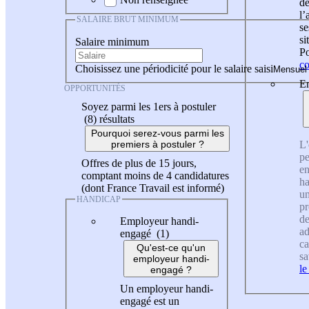
de
l
SALAIRE BRUT MINIMUM
se
si
Salaire minimum
Po
co
Choisissez une périodicité pour le salaire saisi
En
OPPORTUNITÉS
Soyez parmi les 1ers à postuler
(8)
résultats
Pourquoi serez-vous parmi les
L'
premiers à postuler ?
pe
Offres de plus de 15 jours,
en
comptant moins de 4 candidatures
ha
(dont France Travail est informé)
un
HANDICAP
pr
de
Employeur handi-
ad
engagé (1)
ca
Qu'est-ce qu'un
sa
employeur handi-
le
engagé ?
Un employeur handi-
engagé est un