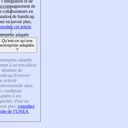
 l’intégration et de
’accompagnement de
s collaborateurs en
tuation de handicap.
ur en savoir plus,
nsultez cet article
.
treprise adaptée
Qu'est-ce qu'une
entreprise adaptée
?
entreprise adaptée
rmet à un travailleur
 situation de
ndicap d'exercer
e activité
ofessionnelle dans
s conditions
aptées à ses
pacités. Pour en
voir plus,
consultez
 site de l’UNEA
.