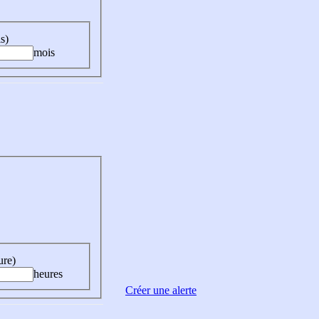
s)
mois
ure)
heures
Créer une alerte