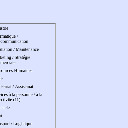
strie
rmatique /
écommunication
allation / Maintenance
eting / Stratégie
merciale
sources Humaines
té
étariat / Assistanat
ices à la personne / à la
ectivité (11)
ctacle
rt
sport / Logistique