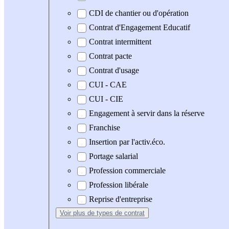
CDI de chantier ou d'opération
Contrat d'Engagement Educatif
Contrat intermittent
Contrat pacte
Contrat d'usage
CUI - CAE
CUI - CIE
Engagement à servir dans la réserve
Franchise
Insertion par l'activ.éco.
Portage salarial
Profession commerciale
Profession libérale
Reprise d'entreprise
Voir plus
de types de contrat