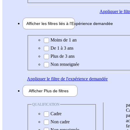
Appliquer
le fil
Afficher les filtres liés à l'
Expérience
demandée
Expérience demandée
Moins de 1 an
De 1 à 3 ans
Plus de 3 ans
Non renseignée
Appliquer
le filtre de l'expérience demandée
Afficher
Plus de
filtres
QUALIFICATION
pa
Ca
Cadre
pa
ac
Non cadre
fa
Non renseignée