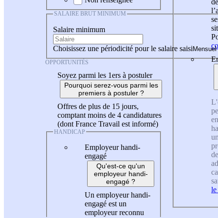
de
l
SALAIRE BRUT MINIMUM
se
si
Salaire minimum
Po
co
Choisissez une périodicité pour le salaire saisi
En
OPPORTUNITÉS
Soyez parmi les 1ers à postuler
Pourquoi serez-vous parmi les
premiers à postuler ?
L'
Offres de plus de 15 jours,
pe
comptant moins de 4 candidatures
en
(dont France Travail est informé)
ha
HANDICAP
un
pr
Employeur handi-
de
engagé
ad
Qu'est-ce qu'un
ca
employeur handi-
sa
engagé ?
le
Un employeur handi-
engagé est un
employeur reconnu