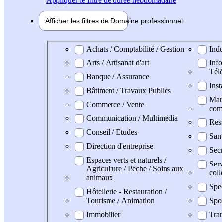
Appliquer
le filtre de durée hebdomadaire
Afficher les filtres de
Domaine pro
fessionnel
Domaine professionel
Achats / Comptabilité / Gestion
Indu
Arts / Artisanat d'art
Info
Tél
Banque / Assurance
Inst
Bâtiment / Travaux Publics
Mark
Commerce / Vente
com
Communication / Multimédia
Res
Conseil / Etudes
San
Direction d'entreprise
Secr
Espaces verts et naturels /
Serv
Agriculture / Pêche / Soins aux
coll
animaux
Spe
Hôtellerie - Restauration /
Tourisme / Animation
Spo
Immobilier
Tran