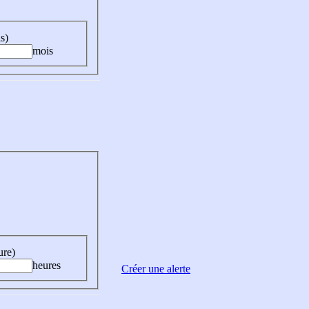
s)
mois
ure)
heures
Créer une alerte