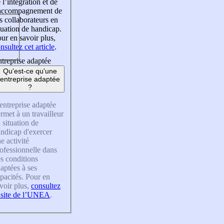
 l’intégration et de
’accompagnement de
s collaborateurs en
tuation de handicap.
ur en savoir plus,
nsultez cet article
.
treprise adaptée
Qu'est-ce qu'une
entreprise adaptée
?
entreprise adaptée
rmet à un travailleur
 situation de
ndicap d'exercer
e activité
ofessionnelle dans
s conditions
aptées à ses
pacités. Pour en
voir plus,
consultez
 site de l’UNEA
.