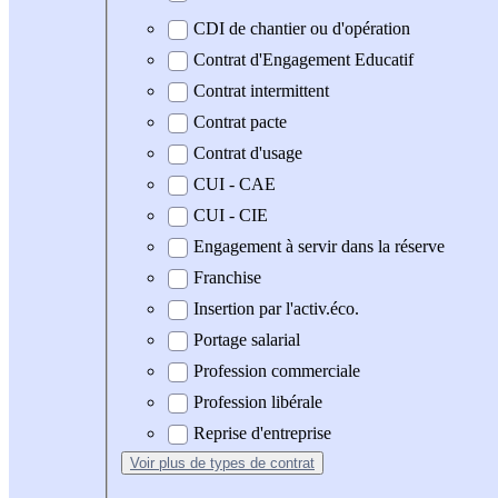
CDI de chantier ou d'opération
Contrat d'Engagement Educatif
Contrat intermittent
Contrat pacte
Contrat d'usage
CUI - CAE
CUI - CIE
Engagement à servir dans la réserve
Franchise
Insertion par l'activ.éco.
Portage salarial
Profession commerciale
Profession libérale
Reprise d'entreprise
Voir plus
de types de contrat