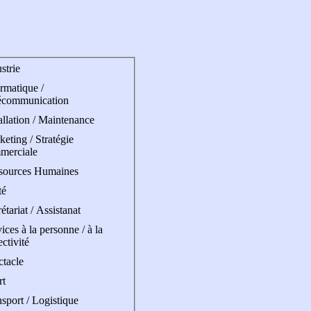
strie
rmatique /
écommunication
allation / Maintenance
eting / Stratégie
merciale
sources Humaines
té
étariat / Assistanat
ices à la personne / à la
ectivité
ctacle
rt
sport / Logistique