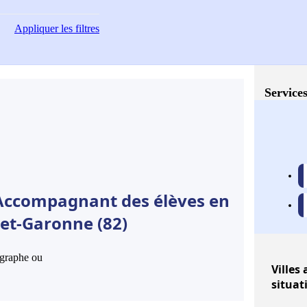
Appliquer
les filtres
Services
 Accompagnant des élèves en
-et-Garonne (82)
hographe ou
Villes
a
situat