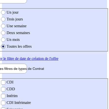
e création de l'offre
Un jour
Trois jours
Une semaine
Deux semaines
Un mois
Toutes les offres
er
le filtre de date de création de l'offre
les filtres de types de
Contrat
de contrat
CDI
CDD
Intérim
CDI Intérimaire