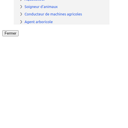
Fermer
Fermer
le détail de l'offre
/
Offre
sur
Offre précéden