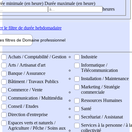
ée minimale (en heure)
Durée maximale (en heure)
heures
er
le filtre de durée hebdomadaire
les filtres de
Domaine pro
fessionnel
ne professionel
Achats / Comptabilité / Gestion
Industrie
Arts / Artisanat d'art
Informatique /
Télécommunication
Banque / Assurance
Installation / Maintenance
Bâtiment / Travaux Publics
Marketing / Stratégie
Commerce / Vente
commerciale
Communication / Multimédia
Ressources Humaines
Conseil / Etudes
Santé
Direction d'entreprise
Secrétariat / Assistanat
Espaces verts et naturels /
Services à la personne / à l
Agriculture / Pêche / Soins aux
collectivité