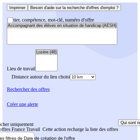
Imprimer
Besoin d'aide sur la recherche d'offres d'emploi ?
Métier, compétence, mot-clé, numéro d'offre
Lieu de travail
Distance autour du lieu choisi
Rechercher
des offres
Créer une alerte
Qui sont n
icher uniquement
 offres France Travail
Cette action recharge la liste des offres
les filtres de
Date de création
de l'offre