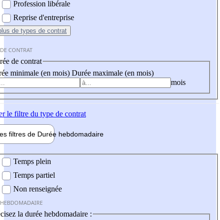
Profession libérale
Reprise d'entreprise
plus
de types de contrat
 DE CONTRAT
ée de contrat
ée minimale (en mois)
Durée maximale (en mois)
mois
er
le filtre du type de contrat
les filtres de
Durée hebdo
madaire
 hebdomadaire
Temps plein
Temps partiel
Non renseignée
 HEBDOMADAIRE
cisez la durée hebdomadaire :