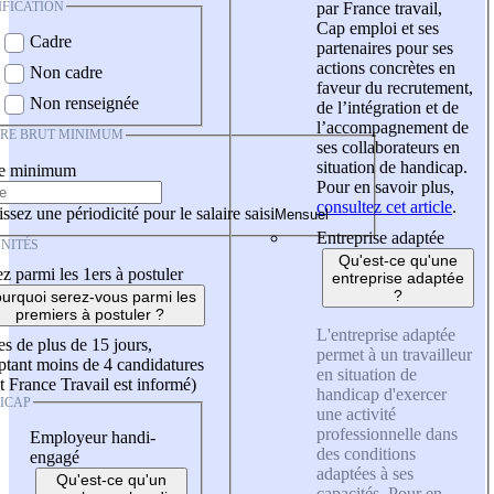
IFICATION
par France travail,
Cap emploi et ses
Cadre
partenaires pour ses
actions concrètes en
Non cadre
faveur du recrutement,
Non renseignée
de l’intégration et de
l’accompagnement de
IRE BRUT MINIMUM
ses collaborateurs en
situation de handicap.
re minimum
Pour en savoir plus,
consultez cet article
.
ssez une périodicité pour le salaire saisi
Entreprise adaptée
NITÉS
Qu'est-ce qu'une
z parmi les 1ers à postuler
entreprise adaptée
?
urquoi serez-vous parmi les
premiers à postuler ?
L'entreprise adaptée
es de plus de 15 jours,
permet à un travailleur
tant moins de 4 candidatures
en situation de
t France Travail est informé)
handicap d'exercer
ICAP
une activité
professionnelle dans
Employeur handi-
des conditions
engagé
adaptées à ses
Qu'est-ce qu'un
capacités. Pour en