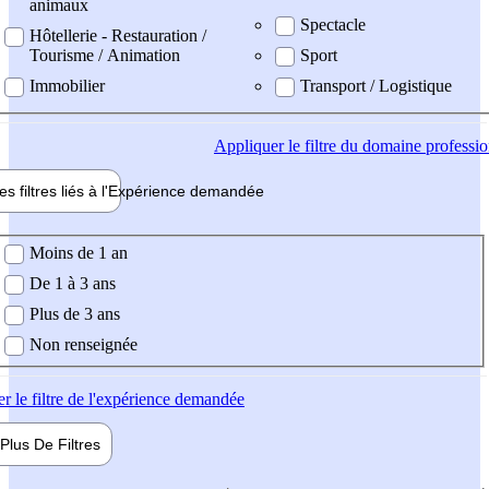
animaux
Spectacle
Hôtellerie - Restauration /
Tourisme / Animation
Sport
Immobilier
Transport / Logistique
Appliquer
le filtre du domaine professi
es filtres liés à l'
Expérience
demandée
ience demandée
Moins de 1 an
De 1 à 3 ans
Plus de 3 ans
Non renseignée
er
le filtre de l'expérience demandée
Plus De
Filtres