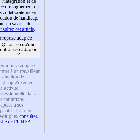
 l’intégration et de
’accompagnement de
s collaborateurs en
tuation de handicap.
ur en savoir plus,
nsultez cet article
.
treprise adaptée
Qu'est-ce qu'une
entreprise adaptée
?
entreprise adaptée
rmet à un travailleur
 situation de
ndicap d'exercer
e activité
ofessionnelle dans
s conditions
aptées à ses
pacités. Pour en
voir plus,
consultez
 site de l’UNEA
.