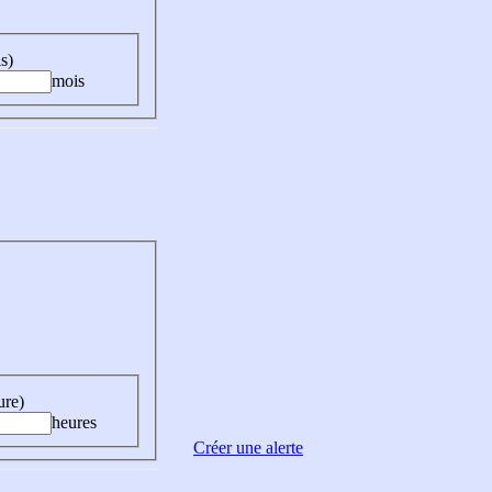
s)
mois
ure)
heures
Créer une alerte