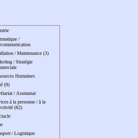
strie
rmatique /
écommunication
allation / Maintenance (3)
eting / Stratégie
merciale
sources Humaines
é (9)
étariat / Assistanat
ices à la personne / à la
ectivité (82)
ctacle
rt
sport / Logistique