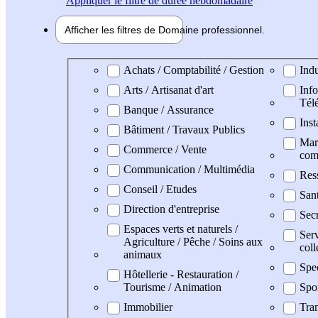
Appliquer
le filtre de durée hebdomadaire
Afficher les filtres de
Domaine pro
fessionnel
Domaine professionel
Achats / Comptabilité / Gestion
Indu
Arts / Artisanat d'art
Info
Tél
Banque / Assurance
Inst
Bâtiment / Travaux Publics
Mark
Commerce / Vente
com
Communication / Multimédia
Res
Conseil / Etudes
Sant
Direction d'entreprise
Secr
Espaces verts et naturels /
Serv
Agriculture / Pêche / Soins aux
coll
animaux
Spe
Hôtellerie - Restauration /
Tourisme / Animation
Spo
Immobilier
Tran