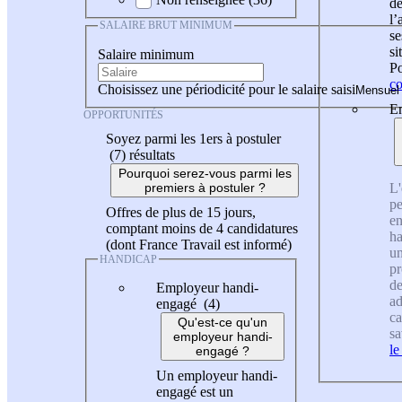
de
l
SALAIRE BRUT MINIMUM
se
si
Salaire minimum
Po
co
Choisissez une périodicité pour le salaire saisi
En
OPPORTUNITÉS
Soyez parmi les 1ers à postuler
(7)
résultats
Pourquoi serez-vous parmi les
L'
premiers à postuler ?
pe
Offres de plus de 15 jours,
en
comptant moins de 4 candidatures
ha
(dont France Travail est informé)
un
HANDICAP
pr
de
Employeur handi-
ad
engagé (4)
ca
Qu'est-ce qu'un
sa
employeur handi-
le
engagé ?
Un employeur handi-
engagé est un