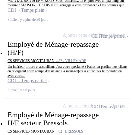
MONTAUBAN & ENVIRONS Vous recherchez un emploi avec un planning sur-
mesure ! MAISON ET SERVICES s'engage à vous proposer : - Des horaires que...
CDI - Temps plein
Publié il y a plus de 30 jours
Ajouter cette offre à ma sélection
CDI
Temps partiel
Employé de Ménage-repassage
(H/F)
CS SERVICES MONTAUBAN -
82 - VILLEMADE
Un intérieur propre et accueillant, c'est votre spécialité ? Faites-en profiter nos clients
en rejoignant notre équipe d'assistant(e)s ménager(ère)s et facilitez leur quotidien
avec votre...
CDI - Temps partiel
Publié il y a 6 jours
Ajouter cette offre à ma sélection
CDI
Temps partiel
Employé de Ménage-repassage
H/F secteur Bressols
CS SERVICES MONTAUBAN -
82 - BRESSOLS