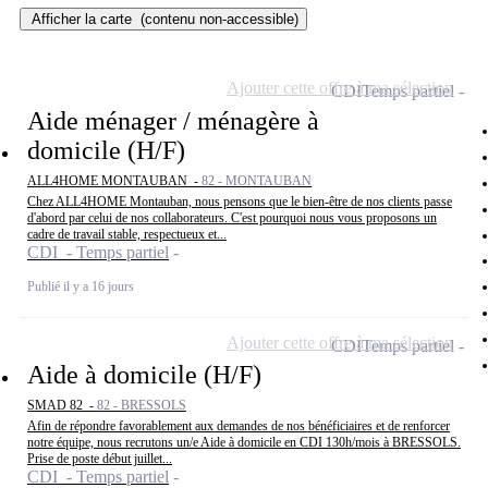
Afficher la carte
(contenu non-accessible)
Ajouter cette offre à ma sélection
CDI
Temps partiel
Aide ménager / ménagère à
domicile (H/F)
ALL4HOME MONTAUBAN -
82 - MONTAUBAN
Chez ALL4HOME Montauban, nous pensons que le bien-être de nos clients passe
d'abord par celui de nos collaborateurs. C'est pourquoi nous vous proposons un
cadre de travail stable, respectueux et...
CDI - Temps partiel
Publié il y a 16 jours
Ajouter cette offre à ma sélection
CDI
Temps partiel
Aide à domicile (H/F)
SMAD 82 -
82 - BRESSOLS
Afin de répondre favorablement aux demandes de nos bénéficiaires et de renforcer
notre équipe, nous recrutons un/e Aide à domicile en CDI 130h/mois à BRESSOLS.
Prise de poste début juillet...
CDI - Temps partiel