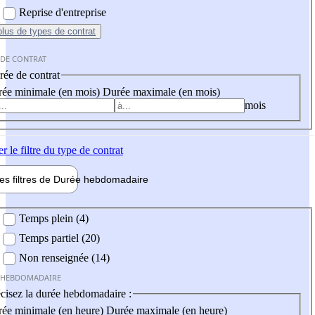
Reprise d'entreprise
plus
de types de contrat
 DE CONTRAT
ée de contrat
ée minimale (en mois)
Durée maximale (en mois)
mois
er
le filtre du type de contrat
les filtres de
Durée hebdo
madaire
 hebdomadaire
Temps plein (4)
Temps partiel (20)
Non renseignée (14)
 HEBDOMADAIRE
cisez la durée hebdomadaire :
ée minimale (en heure)
Durée maximale (en heure)