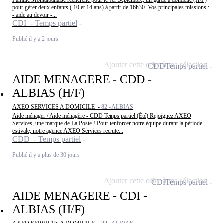
pour gérer deux enfants ( 10 et 14 ans) à partir de 16h30. Vos principales missions :
- aide au devoir -...
CDI - Temps partiel
Publié il y a 2 jours
Ajouter cette offre à ma sélection
CDD
Temps partiel
AIDE MENAGERE - CDD -
ALBIAS (H/F)
AXEO SERVICES A DOMICILE -
82 - ALBIAS
Aide ménager / Aide ménagère - CDD Temps partiel (Été) Rejoignez AXEO
Services, une marque de La Poste ! Pour renforcer notre équipe durant la période
estivale, notre agence AXEO Services recrute...
CDD - Temps partiel
Publié il y a plus de 30 jours
Ajouter cette offre à ma sélection
CDI
Temps partiel
AIDE MENAGERE - CDI -
ALBIAS (H/F)