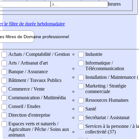
heures
er
le filtre de durée hebdomadaire
les filtres de
Domaine pro
fessionnel
ne professionel
Achats / Comptabilité / Gestion
Industrie
Arts / Artisanat d'art
Informatique /
Télécommunication
Banque / Assurance
Installation / Maintenance (
Bâtiment / Travaux Publics
Marketing / Stratégie
Commerce / Vente
commerciale
Communication / Multimédia
Ressources Humaines
Conseil / Etudes
Santé
Direction d'entreprise
Secrétariat / Assistanat
Espaces verts et naturels /
Services à la personne / à l
Agriculture / Pêche / Soins aux
collectivité (37)
animaux