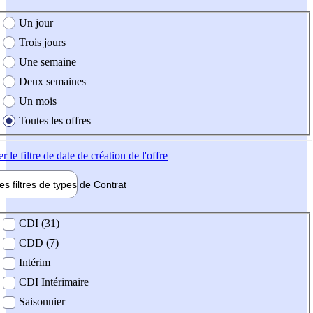
e création de l'offre
Un jour
Trois jours
Une semaine
Deux semaines
Un mois
Toutes les offres
er
le filtre de date de création de l'offre
les filtres de types de
Contrat
de contrat
CDI (31)
CDD (7)
Intérim
CDI Intérimaire
Saisonnier