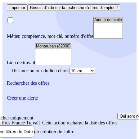
Imprimer
Besoin d'aide sur la recherche d'offres d'emploi ?
Métier, compétence, mot-clé, numéro d'offre
Lieu de travail
Distance autour du lieu choisi
Rechercher
des offres
Créer une alerte
Qui sont n
icher uniquement
 offres France Travail
Cette action recharge la liste des offres
les filtres de
Date de création
de l'offre