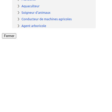
Fermer
Fermer
le détail de l'offre
/
Offre
sur
Offre précéden