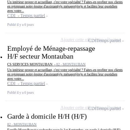
Un intérieur propre et accueillant, c'est votre spécialité ? Faites-en profiter nos clients
en rejoignant notre équipe d'assistant(e)s ménager(ère)s et facilitez leur quotidien
avec votre...
CDI - Temps partiel
Publié il y a 6 jours
Ajouter cette offre à ma sélection
CDI
Temps partiel
Employé de Ménage-repassage
H/F secteur Montauban
CS SERVICES MONTAUBAN -
82 - MONTAUBAN
Un intérieur propre et accueillant, c'est votre spécialité ? Faites-en profiter nos clients
en rejoignant notre équipe d'assistant(e)s ménager(ère)s et facilitez leur quotidien
avec votre...
CDI - Temps partiel
Publié il y a 6 jours
Ajouter cette offre à ma sélection
CDI
Temps partiel
Garde à domicile H/H (H/F)
82 - MONTAUBAN
Famille Montalbanaise recherche pour le 1er Septembre, un garde à domicile (H/F)