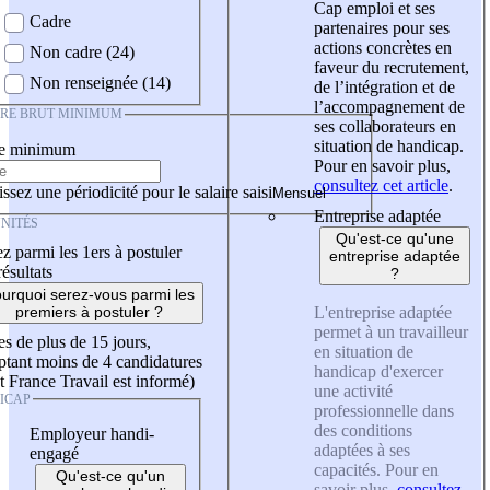
Cap emploi et ses
Cadre
partenaires pour ses
actions concrètes en
Non cadre (24)
faveur du recrutement,
Non renseignée (14)
de l’intégration et de
l’accompagnement de
IRE BRUT MINIMUM
ses collaborateurs en
situation de handicap.
re minimum
Pour en savoir plus,
consultez cet article
.
ssez une périodicité pour le salaire saisi
Entreprise adaptée
NITÉS
Qu'est-ce qu'une
z parmi les 1ers à postuler
entreprise adaptée
résultats
?
urquoi serez-vous parmi les
L'entreprise adaptée
premiers à postuler ?
permet à un travailleur
es de plus de 15 jours,
en situation de
tant moins de 4 candidatures
handicap d'exercer
t France Travail est informé)
une activité
ICAP
professionnelle dans
des conditions
Employeur handi-
adaptées à ses
engagé
capacités. Pour en
Qu'est-ce qu'un
savoir plus,
consultez