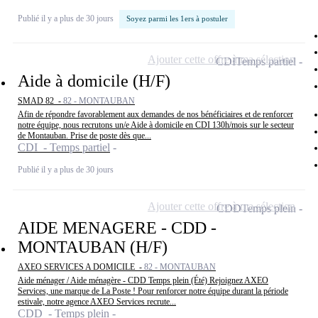
Publié il y a plus de 30 jours
Soyez parmi les 1ers à postuler
Ajouter cette offre à ma sélection
CDI
Temps partiel
Aide à domicile (H/F)
SMAD 82 -
82 - MONTAUBAN
Afin de répondre favorablement aux demandes de nos bénéficiaires et de renforcer
notre équipe, nous recrutons un/e Aide à domicile en CDI 130h/mois sur le secteur
de Montauban. Prise de poste dès que...
CDI - Temps partiel
Publié il y a plus de 30 jours
Ajouter cette offre à ma sélection
CDD
Temps plein
AIDE MENAGERE - CDD -
MONTAUBAN (H/F)
AXEO SERVICES A DOMICILE -
82 - MONTAUBAN
Aide ménager / Aide ménagère - CDD Temps plein (Été) Rejoignez AXEO
Services, une marque de La Poste ! Pour renforcer notre équipe durant la période
estivale, notre agence AXEO Services recrute...
CDD - Temps plein