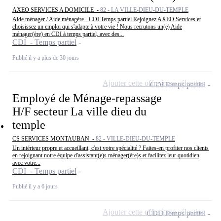
AXEO SERVICES A DOMICILE -
82 - LA VILLE-DIEU-DU-TEMPLE
Aide ménager / Aide ménagère - CDI Temps partiel Rejoignez AXEO Services et
choisissez un emploi qui s'adapte à votre vie ! Nous recrutons un(e) Aide
ménager(ère) en CDI à temps partiel, avec des...
CDI - Temps partiel
Publié il y a plus de 30 jours
Ajouter cette offre à ma sélection
CDI
Temps partiel
Employé de Ménage-repassage
H/F secteur La ville dieu du
temple
CS SERVICES MONTAUBAN -
82 - VILLE-DIEU-DU-TEMPLE
Un intérieur propre et accueillant, c'est votre spécialité ? Faites-en profiter nos clients
en rejoignant notre équipe d'assistant(e)s ménager(ère)s et facilitez leur quotidien
avec votre...
CDI - Temps partiel
Publié il y a 6 jours
Ajouter cette offre à ma sélection
CDD
Temps partiel