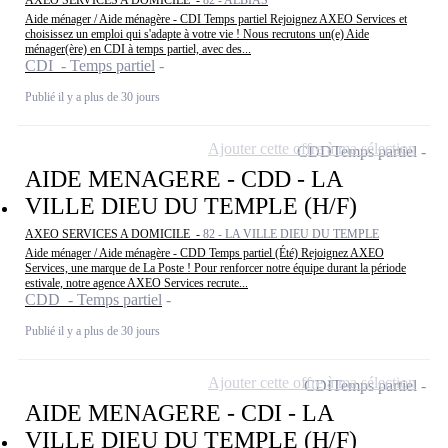
AXEO SERVICES A DOMICILE -
82 - ALBIAS
Aide ménager / Aide ménagère - CDI Temps partiel Rejoignez AXEO Services et
choisissez un emploi qui s'adapte à votre vie ! Nous recrutons un(e) Aide
ménager(ère) en CDI à temps partiel, avec des...
CDI - Temps partiel
Publié il y a plus de 30 jours
Ajouter cette offre à ma sélection
CDD
Temps partiel
AIDE MENAGERE - CDD - LA
VILLE DIEU DU TEMPLE (H/F)
AXEO SERVICES A DOMICILE -
82 - LA VILLE DIEU DU TEMPLE
Aide ménager / Aide ménagère - CDD Temps partiel (Été) Rejoignez AXEO
Services, une marque de La Poste ! Pour renforcer notre équipe durant la période
estivale, notre agence AXEO Services recrute...
CDD - Temps partiel
Publié il y a plus de 30 jours
Ajouter cette offre à ma sélection
CDI
Temps partiel
AIDE MENAGERE - CDI - LA
VILLE DIEU DU TEMPLE (H/F)