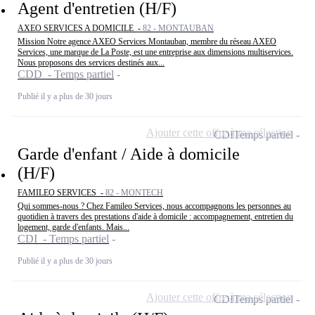
Agent d'entretien (H/F)
AXEO SERVICES A DOMICILE -
82 - MONTAUBAN
Mission Notre agence AXEO Services Montauban, membre du réseau AXEO
Services, une marque de La Poste, est une entreprise aux dimensions multiservices.
Nous proposons des services destinés aux...
CDD - Temps partiel
Publié il y a plus de 30 jours
Ajouter cette offre à ma sélection
CDI
Temps partiel
Garde d'enfant / Aide à domicile
(H/F)
FAMILEO SERVICES -
82 - MONTECH
Qui sommes-nous ? Chez Famileo Services, nous accompagnons les personnes au
quotidien à travers des prestations d'aide à domicile : accompagnement, entretien du
logement, garde d'enfants. Mais...
CDI - Temps partiel
Publié il y a plus de 30 jours
Ajouter cette offre à ma sélection
CDI
Temps partiel