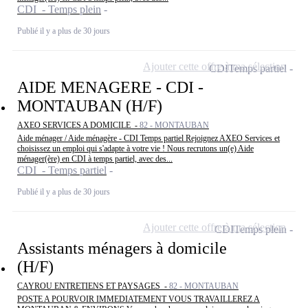
CDI - Temps plein
Publié il y a plus de 30 jours
Ajouter cette offre à ma sélection
CDI
Temps partiel
AIDE MENAGERE - CDI -
MONTAUBAN (H/F)
AXEO SERVICES A DOMICILE -
82 - MONTAUBAN
Aide ménager / Aide ménagère - CDI Temps partiel Rejoignez AXEO Services et
choisissez un emploi qui s'adapte à votre vie ! Nous recrutons un(e) Aide
ménager(ère) en CDI à temps partiel, avec des...
CDI - Temps partiel
Publié il y a plus de 30 jours
Ajouter cette offre à ma sélection
CDI
Temps plein
Assistants ménagers à domicile
(H/F)
CAYROU ENTRETIENS ET PAYSAGES -
82 - MONTAUBAN
POSTE A POURVOIR IMMEDIATEMENT VOUS TRAVAILLEREZ A