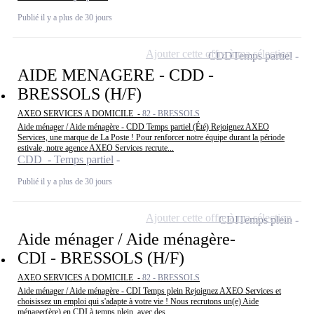
Publié il y a plus de 30 jours
Ajouter cette offre à ma sélection
CDD
Temps partiel
AIDE MENAGERE - CDD -
BRESSOLS (H/F)
AXEO SERVICES A DOMICILE -
82 - BRESSOLS
Aide ménager / Aide ménagère - CDD Temps partiel (Été) Rejoignez AXEO
Services, une marque de La Poste ! Pour renforcer notre équipe durant la période
estivale, notre agence AXEO Services recrute...
CDD - Temps partiel
Publié il y a plus de 30 jours
Ajouter cette offre à ma sélection
CDI
Temps plein
Aide ménager / Aide ménagère-
CDI - BRESSOLS (H/F)
AXEO SERVICES A DOMICILE -
82 - BRESSOLS
Aide ménager / Aide ménagère - CDI Temps plein Rejoignez AXEO Services et
choisissez un emploi qui s'adapte à votre vie ! Nous recrutons un(e) Aide
ménager(ère) en CDI à temps plein, avec des...