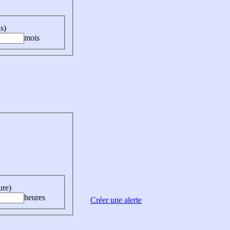
s)
mois
ure)
heures
Créer une alerte