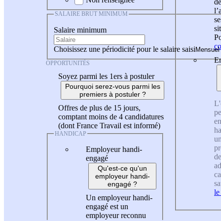
de
l
SALAIRE BRUT MINIMUM
se
si
Salaire minimum
Po
co
Choisissez une périodicité pour le salaire saisi
En
OPPORTUNITÉS
Soyez parmi les 1ers à postuler
Pourquoi serez-vous parmi les
premiers à postuler ?
L'
Offres de plus de 15 jours,
pe
comptant moins de 4 candidatures
en
(dont France Travail est informé)
ha
HANDICAP
un
pr
Employeur handi-
de
engagé
ad
Qu'est-ce qu'un
ca
employeur handi-
sa
engagé ?
le
Un employeur handi-
engagé est un
employeur reconnu