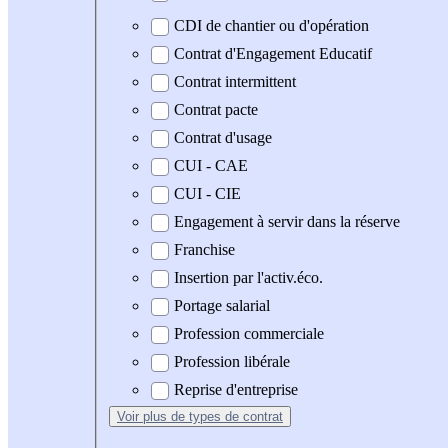
CDI de chantier ou d'opération
Contrat d'Engagement Educatif
Contrat intermittent
Contrat pacte
Contrat d'usage
CUI - CAE
CUI - CIE
Engagement à servir dans la réserve
Franchise
Insertion par l'activ.éco.
Portage salarial
Profession commerciale
Profession libérale
Reprise d'entreprise
Voir plus
de types de contrat