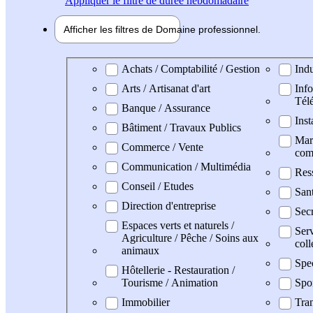
Appliquer
le filtre de durée hebdomadaire
Afficher les filtres de
Domaine pro
fessionnel
Domaine professionel
Achats / Comptabilité / Gestion
Indu
Arts / Artisanat d'art
Info
Tél
Banque / Assurance
Inst
Bâtiment / Travaux Publics
Mark
Commerce / Vente
com
Communication / Multimédia
Res
Conseil / Etudes
San
Direction d'entreprise
Secr
Espaces verts et naturels /
Serv
Agriculture / Pêche / Soins aux
coll
animaux
Spe
Hôtellerie - Restauration /
Tourisme / Animation
Spo
Immobilier
Tran