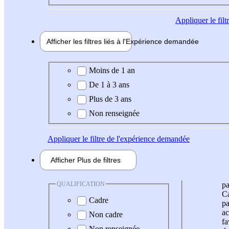
Appliquer
le fil
Afficher les filtres liés à l'
Expérience
demandée
Expérience demandée
Moins de 1 an
De 1 à 3 ans
Plus de 3 ans
Non renseignée
Appliquer
le filtre de l'expérience demandée
Afficher
Plus de
filtres
QUALIFICATION
pa
Ca
Cadre
pa
ac
Non cadre
fa
Non renseignée