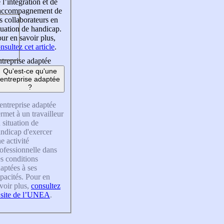
 l’intégration et de
’accompagnement de
s collaborateurs en
tuation de handicap.
ur en savoir plus,
nsultez cet article
.
treprise adaptée
Qu'est-ce qu'une
entreprise adaptée
?
entreprise adaptée
rmet à un travailleur
 situation de
ndicap d'exercer
e activité
ofessionnelle dans
s conditions
aptées à ses
pacités. Pour en
voir plus,
consultez
 site de l’UNEA
.