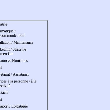
strie
rmatique /
écommunication
allation / Maintenance
eting / Stratégie
merciale
sources Humaines
té
étariat / Assistanat
ices à la personne / à la
ectivité
ctacle
rt
sport / Logistique