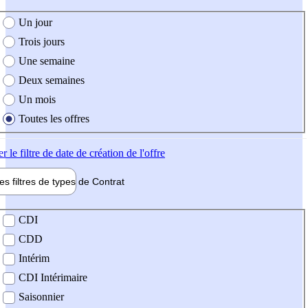
e création de l'offre
Un jour
Trois jours
Une semaine
Deux semaines
Un mois
Toutes les offres
er
le filtre de date de création de l'offre
les filtres de types de
Contrat
de contrat
CDI
CDD
Intérim
CDI Intérimaire
Saisonnier