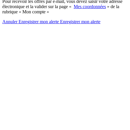
Pour recevoir les offres par e-mail, vous devez saisir votre adresse
électronique et la valider sur la page «
Mes coordonnées
» de la
rubrique « Mon compte »
Annuler
Enregistrer mon alerte
Enregistrer
mon alerte