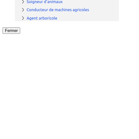
Fermer
Fermer
le détail de l'offre
/
Offre
sur
Offre précéden