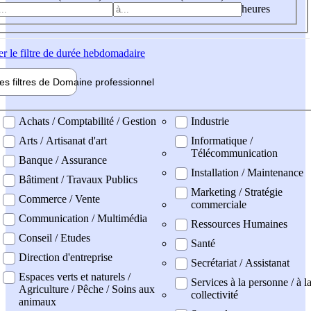
heures
er
le filtre de durée hebdomadaire
les filtres de
Domaine pro
fessionnel
ne professionel
Achats / Comptabilité / Gestion
Industrie
Arts / Artisanat d'art
Informatique /
Télécommunication
Banque / Assurance
Installation / Maintenance
Bâtiment / Travaux Publics
Marketing / Stratégie
Commerce / Vente
commerciale
Communication / Multimédia
Ressources Humaines
Conseil / Etudes
Santé
Direction d'entreprise
Secrétariat / Assistanat
Espaces verts et naturels /
Services à la personne / à l
Agriculture / Pêche / Soins aux
collectivité
animaux