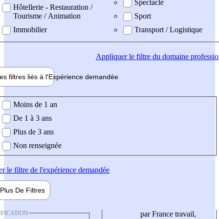
Spectacle
Hôtellerie - Restauration /
Tourisme / Animation
Sport
Immobilier
Transport / Logistique
Appliquer
le filtre du domaine professi
es filtres liés à l'
Expérience
demandée
ience demandée
Moins de 1 an
De 1 à 3 ans
Plus de 3 ans
Non renseignée
er
le filtre de l'expérience demandée
Plus De
Filtres
IFICATION
par France travail,