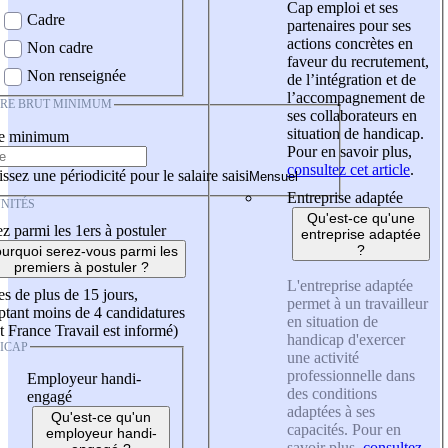
Cap emploi et ses
Cadre
partenaires pour ses
actions concrètes en
Non cadre
faveur du recrutement,
Non renseignée
de l’intégration et de
l’accompagnement de
IRE BRUT MINIMUM
ses collaborateurs en
situation de handicap.
re minimum
Pour en savoir plus,
consultez cet article
.
ssez une périodicité pour le salaire saisi
Entreprise adaptée
NITÉS
Qu'est-ce qu'une
z parmi les 1ers à postuler
entreprise adaptée
?
urquoi serez-vous parmi les
premiers à postuler ?
L'entreprise adaptée
es de plus de 15 jours,
permet à un travailleur
tant moins de 4 candidatures
en situation de
t France Travail est informé)
handicap d'exercer
ICAP
une activité
professionnelle dans
Employeur handi-
des conditions
engagé
adaptées à ses
Qu'est-ce qu'un
capacités. Pour en
employeur handi-
savoir plus,
consultez