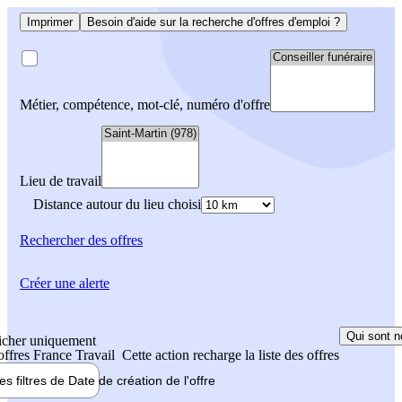
Imprimer
Besoin d'aide sur la recherche d'offres d'emploi ?
Métier, compétence, mot-clé, numéro d'offre
Lieu de travail
Distance autour du lieu choisi
Rechercher
des offres
Créer une alerte
Qui sont n
icher uniquement
 offres France Travail
Cette action recharge la liste des offres
les filtres de
Date de création
de l'offre