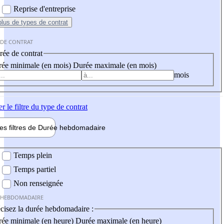
Reprise d'entreprise
plus
de types de contrat
 DE CONTRAT
ée de contrat
ée minimale (en mois)
Durée maximale (en mois)
mois
er
le filtre du type de contrat
les filtres de
Durée hebdo
madaire
 hebdomadaire
Temps plein
Temps partiel
Non renseignée
 HEBDOMADAIRE
cisez la durée hebdomadaire :
ée minimale (en heure)
Durée maximale (en heure)